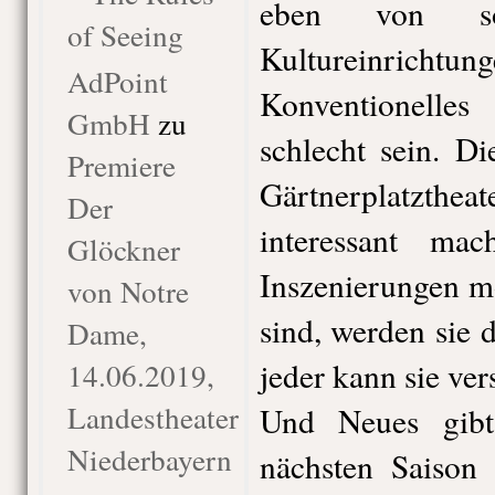
eben von so
of Seeing
Kultureinricht
AdPoint
Konventionelle
GmbH
zu
schlecht sein. Di
Premiere
Gärtnerplatzthea
Der
interessant ma
Glöckner
Inszenierungen m
von Notre
sind, werden sie
Dame,
jeder kann sie ver
14.06.2019,
Landestheater
Und Neues gibt
Niederbayern
nächsten Saison 