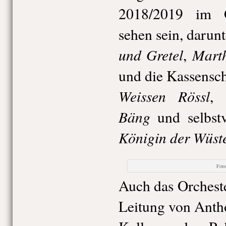
2018/2019 im Gä
sehen sein, darun
und Gretel
Mart
,
und die Kassensc
Weissen Rössl
,
Bäng
und selbstv
Königin der Wüst
Fot
Auch das Orcheste
Leitung von Anth