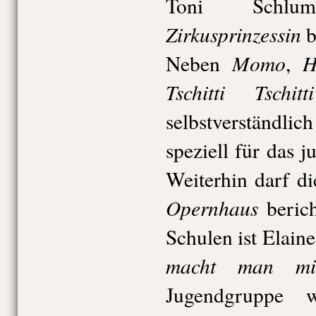
Toni Schlu
Zirkusprinzessin
b
Momo
H
Neben
,
Tschitti Tsch
selbstverständli
speziell für das 
Weiterhin darf 
Opernhaus
berich
Schulen ist Elain
macht man mi
Jugendgruppe 