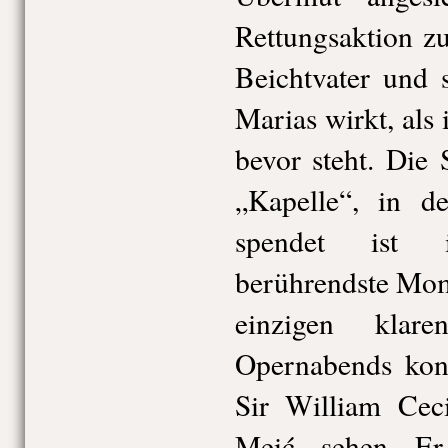
Rettungsaktion z
Beichtvater und 
Marias wirkt, als 
bevor steht. Die 
„Kapelle“, in d
spendet ist
berührendste Mom
einzigen klar
Opernabends konn
Sir William Ceci
Meić, sehen. Er 