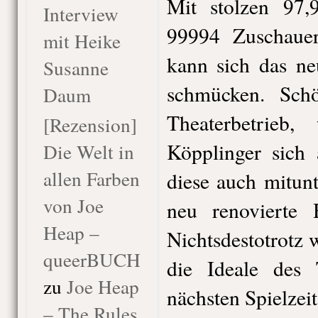
Mit stolzen 97
Interview
99994 Zuschaue
mit Heike
kann sich das neu
Susanne
schmücken. Sch
Daum
Theaterbetrieb, 
[Rezension]
Köpplinger sich 
Die Welt in
allen Farben
diese auch mitun
von Joe
neu renovierte 
Heap –
Nichtsdestotrotz 
queerBUCH
die Ideale des 
zu
Joe Heap
nächsten Spielzeit
– The Rules