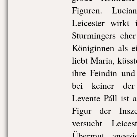
Figuren. Luci
Leicester wirkt
Sturmingers eher
Königinnen als e
liebt Maria, küss
ihre Feindin und
bei keiner der
Levente Páll ist a
Figur der Insz
versucht Leic
Übermut angesic