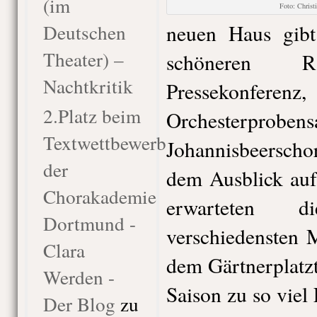
(im
Foto: Chris
Deutschen
neuen Haus gib
Theater) –
schöneren 
Nachtkritik
Pressekonfere
2.Platz beim
Orchesterprobens
Textwettbewerb
Johannisbeersch
der
dem Ausblick auf
Chorakademie
erwarteten d
Dortmund -
verschiedensten 
Clara
dem Gärtnerplatzt
Werden -
Saison zu so viel
Der Blog
zu