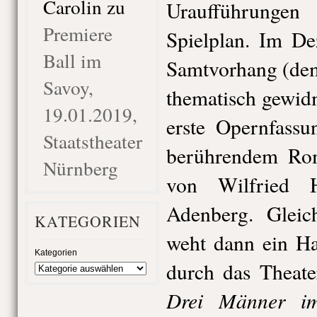
Carolin
zu
Uraufführung
Premiere
Spielplan. Im De
Ball im
Samtvorhang (dem
Savoy,
thematisch gewidm
19.01.2019,
erste Opernfass
Staatstheater
berührendem R
Nürnberg
von Wilfried 
Adenberg. Glei
KATEGORIEN
weht dann ein Ha
Kategorien
durch das Theate
Drei Männer i