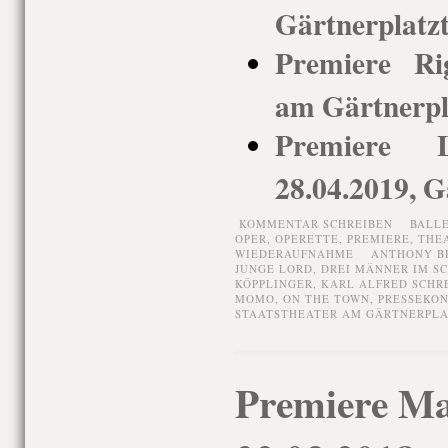
Gärtnerplatz
Premiere Rig
am Gärtnerpla
Premiere L
28.04.2019, G
KOMMENTAR SCHREIBEN
BALL
OPER,
OPERETTE,
PREMIERE,
THE
WIEDERAUFNAHME
ANTHONY B
JUNGE LORD
,
DREI MÄNNER IM S
KÖPPLINGER
,
KARL ALFRED SCHR
MOMO
,
ON THE TOWN
,
PRESSEKO
STAATSTHEATER AM GÄRTNERPLA
Premiere Ma