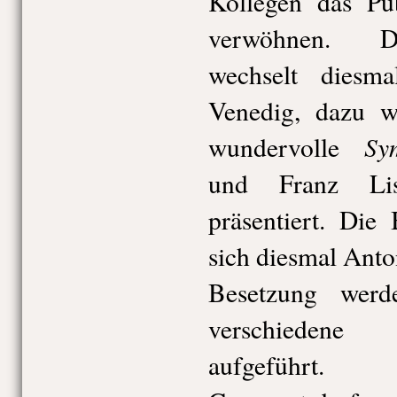
Kollegen das Pu
verwöhnen. Da
wechselt dies
Venedig, dazu w
Sy
wundervolle
und Franz L
präsentiert. Die
sich diesmal Anton
Besetzung wer
verschieden
aufgeführt.