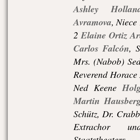
Ashley Hollan
Avramova
,
Niece 
2
Elaine Ortiz A
Carlos Falcón
,
S
Mrs. (Nabob) Sed
Reverend Horace
Ned Keene
Hol
Martin Hausber
Schütz,
Dr. Crabb
Extrachor un
Staatstheater