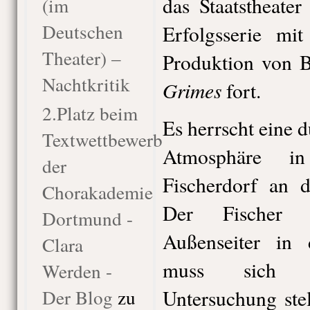
das Staatstheate
(im
Deutschen
Erfolgsserie mit
Theater) –
Produktion von 
Nachtkritik
Grimes
fort.
2.Platz beim
Es herrscht eine 
Textwettbewerb
Atmosphäre 
der
Fischerdorf an d
Chorakademie
Der Fischer 
Dortmund -
Außenseiter in 
Clara
muss sich ei
Werden -
Der Blog
zu
Untersuchung stel