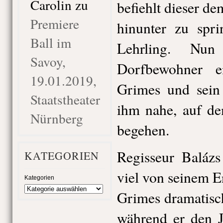
Carolin
zu
befiehlt dieser de
Premiere
hinunter zu spri
Ball im
Lehrling. Nu
Savoy,
Dorfbewohner e
19.01.2019,
Grimes und sein 
Staatstheater
ihm nahe, auf d
Nürnberg
begehen.
Regisseur Balázs
KATEGORIEN
viel von seinem 
Kategorien
Grimes dramatisc
während er den J