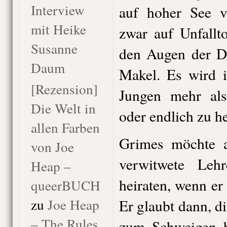
Interview
auf hoher See ve
mit Heike
zwar auf Unfallt
Susanne
den Augen der Do
Daum
Makel. Es wird i
[Rezension]
Jungen mehr al
Die Welt in
oder endlich zu he
allen Farben
Grimes möchte a
von Joe
verwitwete Lehr
Heap –
heiraten, wenn er 
queerBUCH
zu
Joe Heap
Er glaubt dann, 
– The Rules
zum Schweigen b