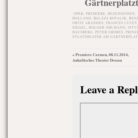
Gärtnerplatz
OPER,
PREMIERE,
REZENSIONEN,
HOLLAND
,
BALÁZS KOVALIK
,
BEN
ORTIZ ARANDES
,
FRANCES LUCEY
SIEGEL
,
HOLGER OHLMANN
,
ISTV
HAUSBERG
,
PETER GRIMES
,
PRINZ
STAATSHEATER AM GÄRTNERPLAT
Premiere Carmen, 08.11.2014,
«
Anhaltisches Theater Dessau
Leave a Repl