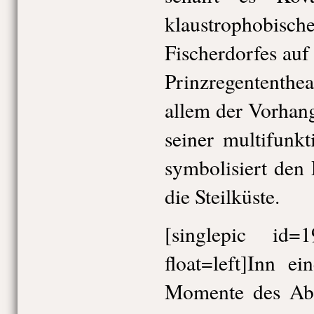
klaustrophobi
Fischerdorfes au
Prinzregententhe
allem der Vorhang 
seiner multifunkt
symbolisiert den
die Steilküste.
[singlepic id
float=left]Inn e
Momente des Abe