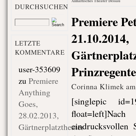
Anhaltisches Theater Dessau
DURCHSUCHEN
Premiere Pe
21.10.2014,
LETZTE
Gärtnerplatz
KOMMENTARE
Prinzregente
user-353609
zu
Premiere
Corinna Klimek am 
Anything
[singlepic id
Goes,
float=left]N
28.02.2013,
eindrucksvollen 
Gärtnerplatztheater