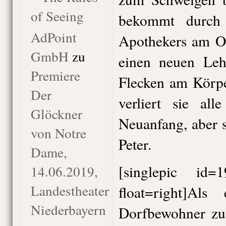
of Seeing
bekommt durch 
AdPoint
Apothekers am Or
GmbH
zu
einen neuen Lehr
Premiere
Flecken am Körpe
Der
verliert sie al
Glöckner
Neuanfang, aber 
von Notre
Peter.
Dame,
[singlepic id
14.06.2019,
Landestheater
float=right]Als
Niederbayern
Dorfbewohner zu