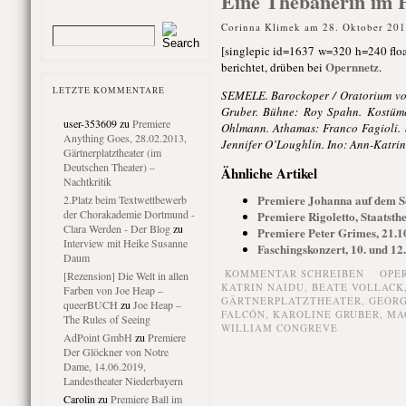
Eine Thebanerin im
Corinna Klimek am 28. Oktober 201
[singlepic id=1637 w=320 h=240 floa
Opernnetz
berichtet, drüben bei
.
LETZTE KOMMENTARE
SEMELE. Barockoper / Oratorium von
Gruber. Bühne: Roy Spahn. Kostüme
user-353609
zu
Premiere
Ohlmann. Athamas: Franco Fagioli. S
Anything Goes, 28.02.2013,
Jennifer O’Loughlin. Ino: Ann-Katrin
Gärtnerplatztheater (im
Deutschen Theater) –
Ähnliche Artikel
Nachtkritik
Premiere Johanna auf dem Sch
2.Platz beim Textwettbewerb
der Chorakademie Dortmund -
Premiere Rigoletto, Staatsth
Clara Werden - Der Blog
zu
Premiere Peter Grimes, 21.10
Interview mit Heike Susanne
Faschingskonzert, 10. und 12
Daum
KOMMENTAR SCHREIBEN
OPE
[Rezension] Die Welt in allen
KATRIN NAIDU
,
BEATE VOLLACK
Farben von Joe Heap –
GÄRTNERPLATZTHEATER
,
GEORG
queerBUCH
zu
Joe Heap –
FALCÓN
,
KAROLINE GRUBER
,
MA
The Rules of Seeing
WILLIAM CONGREVE
AdPoint GmbH
zu
Premiere
Der Glöckner von Notre
Dame, 14.06.2019,
Landestheater Niederbayern
Carolin
zu
Premiere Ball im