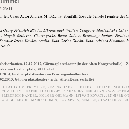
 Himmel
3 23:44
t=left]Unser Autor Andreas M. Bräu hat ebenfalls über die Semele-Premiere des G
 Georg Friedrich Händel. Libretto nach William Congreve. Musikalische Leitun
: Magali Gerberon. Choreografie: Beate Vollack. Besetzung: Jupiter: Ferdin
omnus: István Kovács. Apollo: Juan Carlos Falcón. Juno: Adrineh Simonian. Iri
 Naidu.
eiterhaufen, 12.12.2012, Gärtnerplatztheater (in der Alten Kongresshalle) – 
eater am Gärtnerplatz, 30.01.2020
.2014, Gärtnerplatztheater (im Prinzregententheater)
.02.2013, Gärtnerplatztheater (in der Alten Kongresshalle)
R,
ORATORIUM,
PREMIERE,
REZENSIONEN,
THEATER
ADRINEH SIMONI
,
CUVILLIÉSTHEATER
,
ELAINE ORTIZ ARANDES
,
FERDINAND VON BOTH
 FRIEDRICH HÄNDEL
,
HOLGER OHLMANN
,
ISTVÁN KOVÁCS
,
JENNIFER O
GALI GERBERON
,
MARCO COMIN
,
ROY SPAHN
,
SEMELE
,
STAATSTHEATER