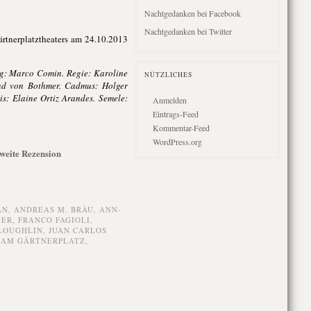
Nachtgedanken bei Facebook
Nachtgedanken bei Twitter
ärtnerplatztheaters am 24.10.2013
g: Marco Comin. Regie: Karoline
NÜTZLICHES
and von Bothmer. Cadmus: Holger
s: Elaine Ortiz Arandes. Semele:
Anmelden
Eintrags-Feed
Kommentar-Feed
WordPress.org
Zweite Rezension
AN
,
ANDREAS M. BRÄU
,
ANN-
MER
,
FRANCO FAGIOLI
,
'LOUGHLIN
,
JUAN CARLOS
 AM GÄRTNERPLATZ
,