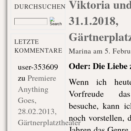
Viktoria und
DURCHSUCHEN
31.1.2018,
Gärtnerplat
LETZTE
KOMMENTARE
Marina am 5. Febru
Oder: Die Liebe 
user-353609
zu
Premiere
Wenn ich heut
Anything
Vorfreude das 
Goes,
besuche, kann ic
28.02.2013,
noch vorstellen, 
Gärtnerplatztheater
Jahren das Genre