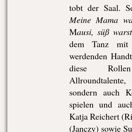
tobt der Saal. S
Meine Mama wa
ausi, süß wars
M
dem Tanz mit 
werdenden Handt
diese Roll
Allroundtalente,
sondern auch K
spielen und auc
Katja Reichert (Ri
(Janczy) sowie S