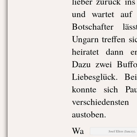
lieber zurück in
und wartet auf 
Botschafter läs
Ungarn treffen si
heiratet dann e
Dazu zwei Buffo
Liebesglück. Be
konnte sich P
verschiedenst
austoben.
Wa
Josef Ellers (Janczy)