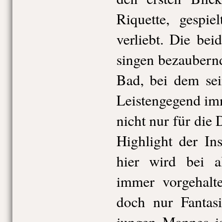
Riquette, gespie
verliebt. Die be
singen bezaubernd
Bad, bei dem se
Leistengegend im
nicht nur für di
Highlight der In
hier wird bei al
immer vorgehalt
doch nur Fantasi
jungen Mannes i