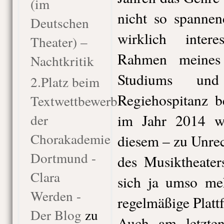
(im
nicht so spannen
Deutschen
wirklich inter
Theater) –
Rahmen meines T
Nachtkritik
Studiums un
2.Platz beim
Regiehospitanz 
Textwettbewerb
der
im Jahr 2014 w
Chorakademie
diesem – zu Unrec
Dortmund -
des Musiktheater
Clara
sich ja umso meh
Werden -
regelmäßige Platt
Der Blog
zu
Auch am letzten