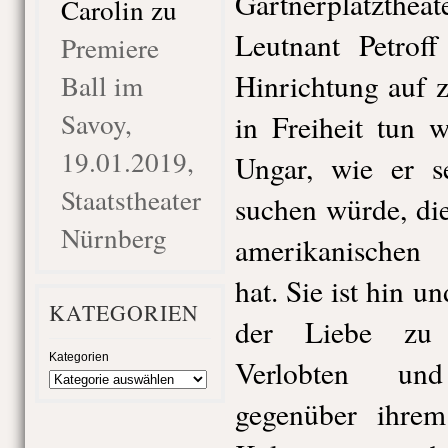
Gärtnerplatztheat
Carolin
zu
Leutnant Petrof
Premiere
Hinrichtung auf z
Ball im
Savoy,
in Freiheit tun 
19.01.2019,
Ungar, wie er se
Staatstheater
suchen würde, di
Nürnberg
amerikanischen B
hat. Sie ist hin u
KATEGORIEN
der Liebe zu 
Kategorien
Verlobten un
gegenüber ihre