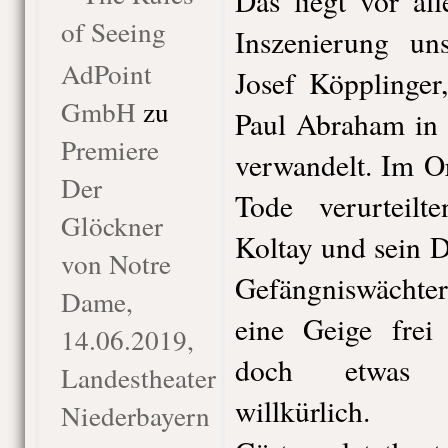
Das liegt vor al
of Seeing
Inszenierung uns
AdPoint
Josef Köpplinger
GmbH
zu
Paul Abraham in 
Premiere
verwandelt. Im O
Der
Tode verurteilt
Glöckner
Koltay und sein 
von Notre
Gefängniswächte
Dame,
eine Geige frei 
14.06.2019,
doch etwas
Landestheater
willkü
Niederbayern