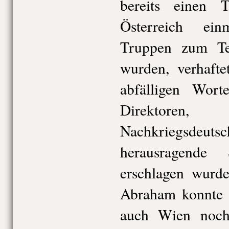
bereits einen
Österreich ein
Truppen zum Te
wurden, verhaft
abfälligen Wort
Direkto
Nachkriegsd
herausragende 
erschlagen wurd
Abraham konnte 
auch Wien noch r