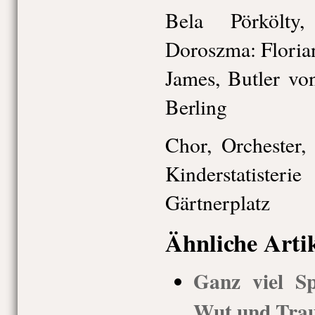
Bela Pörkölty
Doroszma: Floria
James, Butler vo
Berling
Chor, Orchester, 
Kinderstatisteri
Gärtnerplatz
Ähnliche Arti
Ganz viel S
Wut und Tra