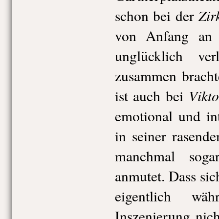
Zir
schon bei der
von Anfang an e
unglücklich ve
zusammen bracht
Vikt
ist auch bei
emotional und in
in seiner rasende
manchmal soga
anmutet. Dass sic
eigentlich wä
Inszenierung nich