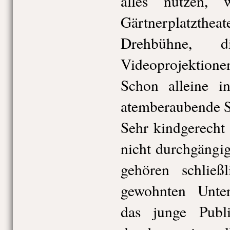
alles nutzen,
Gärtnerplatzthea
Drehbühne, d
Videoprojektio
Schon alleine in
atemberaubende 
Sehr kindgerecht 
nicht durchgängi
gehören schlie
gewohnten Unterh
das junge Publ