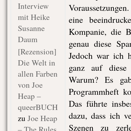
Interview
Voraussetzungen.
mit Heike
eine beeindruc
Susanne
Kompanie, die B
Daum
genau diese Spa
[Rezension]
Jedoch war ich h
Die Welt in
ganz auf diese 
allen Farben
Warum? Es gab
von Joe
Programmheft ko
Heap –
Das führte insbe
queerBUCH
dazu, dass ich ve
zu
Joe Heap
Szenen zu zerl
– The Rules