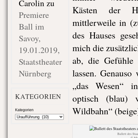
Carolin
zu
Kästen der H
Premiere
mittlerweile in (
Ball im
des Hauses gese
Savoy,
mich die zusätzl
19.01.2019,
ab, die Gefühle
Staatstheater
lassen. Genauso 
Nürnberg
„das Wesen“ in
KATEGORIEN
optisch (blau) 
Wildbahn“ (beige)
Kategorien
Ballett des Sta
© Mar