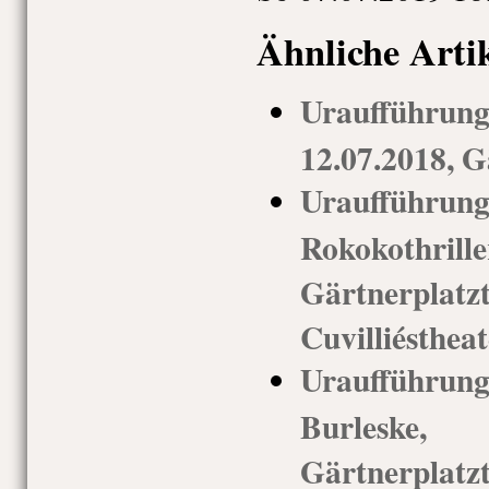
Ähnliche Arti
Urauffüh
12.07.2018, G
Uraufführ
Rokokothri
Gärtnerp
Cuvilliéstheat
Uraufführun
Burleske
Gärtnerp