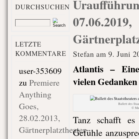
Uraufführung
DURCHSUCHEN
07.06.2019,
Gärtnerplat
LETZTE
KOMMENTARE
Stefan am 9. Juni 2
Atlantis – Ein
user-353609
vielen Gedanken 
zu
Premiere
Anything
Goes,
Ballett des Sta
© Mar
28.02.2013,
Tanz schafft es
Gärtnerplatztheater
Gefühle anzuspre