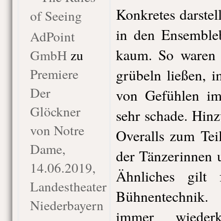
Konkretes darstel
of Seeing
in den Ensembleb
AdPoint
kaum. So waren 
GmbH
zu
Premiere
grübeln ließen, 
Der
von Gefühlen im
Glöckner
sehr schade. Hin
von Notre
Overalls zum Tei
Dame,
der Tänzerinnen 
14.06.2019,
Ähnliches gilt
Landestheater
Bühnentechnik
Niederbayern
immer wiederk