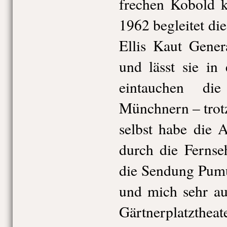
frechen Kobold k
1962 begleitet di
Ellis Kaut Gene
und lässt sie in 
eintauchen di
Münchnern – trotz
selbst habe die 
durch die Fernse
die Sendung Pumu
und mich sehr au
Gärtnerplatzthea