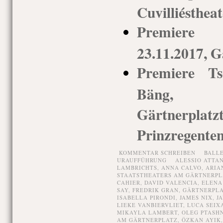
Cuvilliéstheat
Premiere 
23.11.2017, G
Premiere Ts
Bäng, 
Gärtnerp
Prinzregenten
KOMMENTAR SCHREIBEN
BALL
URAUFFÜHRUNG
ALESSIO ATTA
LAMBRICHTS
,
ANNA CALVO
,
ARIA
STAATSTHEATERS AM GÄRTNERPL
CAHIER
,
DAVID VALENCIA
,
ELENA
SAY
,
FREDRIK GRAN
,
GÄRTNERPL
ISABELLA PIRONDI
,
JAMES NIX
,
J
LIEKE VANBIERVLIET
,
LUCA SEIX
MIKAYLA LAMBERT
,
OLEG PTASH
AM GÄRTNERPLATZ
,
ÖZKAN AYIK