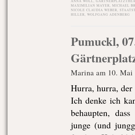
ANNA WOLL
,
GÄRTNERPLATZTHE
MAXIMILIAN MAYER
,
MICHAEL B
NICOLE CLAUDIA WEBER
,
STAATS
HILLER
,
WOLFGANG ADENBERG
Pumuckl, 07
Gärtnerplat
Marina am 10. Mai 
Hurra, hurra, der
Ich denke ich ka
behaupten, dass
junge (und jungg