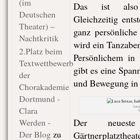
(im
Das ist also 
Deutschen
Gleichzeitig ents
Theater) –
ganz persönliche
Nachtkritik
wird ein Tanzabe
2.Platz beim
Persönlichem in
Textwettbewerb
gibt es eine Spa
der
und Bewegung in m
Chorakademie
Dortmund -
Luca
Clara
©
Der neuest
Werden -
Der Blog
zu
Gärtnerplatztheat