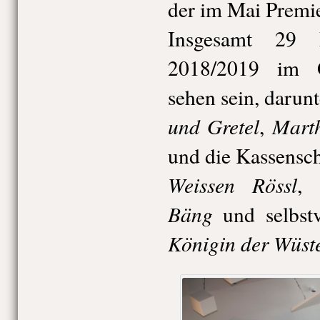
der im Mai Premie
Insgesamt 29 
2018/2019 im Gä
sehen sein, darun
und Gretel
Mart
,
und die Kassensc
Weissen Rössl
,
Bäng
und selbstv
Königin der Wüst