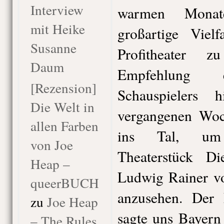
Interview
warmen Monate
mit Heike
großartige Viel
Susanne
Profitheater 
Daum
Empfehlung e
[Rezension]
Schauspielers
Die Welt in
vergangenen Woc
allen Farben
ins Tal, um 
von Joe
Theaterstück Di
Heap –
Ludwig Rainer v
queerBUCH
anzusehen. Der
zu
Joe Heap
sagte uns Bayern 
– The Rules