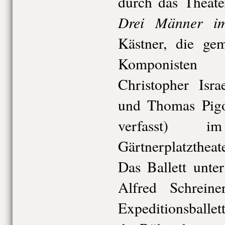
durch das Theate
Drei Männer i
Kästner, die ge
Komponisten 
Christopher Isra
und Thomas Pigo
verfasst) 
Gärtnerplatzthea
Das Ballett unte
Alfred Schrein
Expeditionsballe