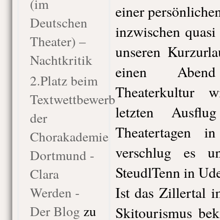
(im
einer persönlichen
Deutschen
inzwischen quasi
Theater) –
unseren Kurzurla
Nachtkritik
einen Abend
2.Platz beim
Theaterkultur 
Textwettbewerb
letzten Ausfl
der
Theatertagen i
Chorakademie
verschlug es un
Dortmund -
SteudlTenn in Ude
Clara
Ist das Zillertal
Werden -
Der Blog
zu
Skitourismus bek