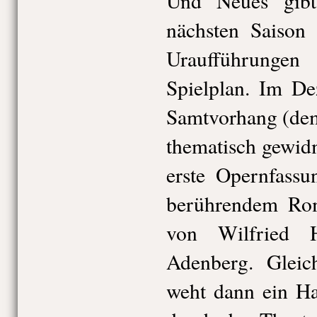
Und Neues gibt
nächsten Saison 
Uraufführung
Spielplan. Im De
Samtvorhang (dem
thematisch gewidm
erste Opernfass
berührendem R
von Wilfried 
Adenberg. Glei
weht dann ein Ha