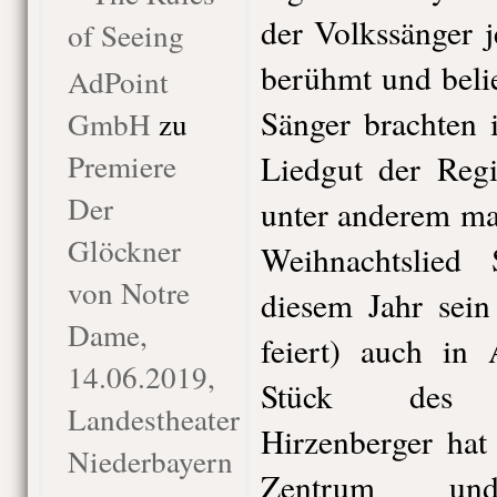
der Volkssänger 
of Seeing
berühmt und belie
AdPoint
Sänger brachten 
GmbH
zu
Premiere
Liedgut der Regi
Der
unter anderem ma
Glöckner
Weihnachtslied 
von Notre
diesem Jahr sein
Dame,
feiert) auch in
14.06.2019,
Stück des Fes
Landestheater
Hirzenberger hat
Niederbayern
Zentrum un