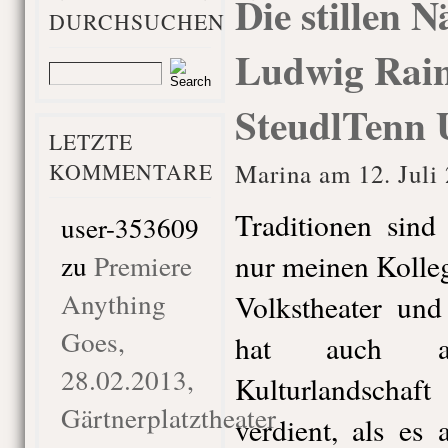
Die stillen N
DURCHSUCHEN
Ludwig Raine
SteudlTenn 
LETZTE
KOMMENTARE
Marina am 12. Juli
Traditionen sind
user-353609
nur meinen Kolle
zu
Premiere
Anything
Volkstheater und
Goes,
hat auch a
28.02.2013,
Kulturlandschaf
Gärtnerplatztheater
verdient, als es 