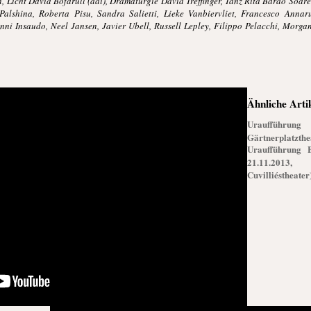
 Licht David Bofarull (aai), Dramaturgie David Treffinger, Tanz Rita Barão Soare
alshina, Roberta Pisu, Sandra Salietti, Lieke Vanbiervliet, Francesco Annar
ni Insaudo, Neel Jansen, Javier Ubell, Russell Lepley, Filippo Pelacchi, Morgan
Ähnliche Arti
Uraufführun
Gärtnerplatzthe
Uraufführung 
21.11.2013,
Cuvilliéstheater