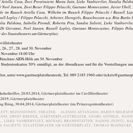
 Ariella Casu, Zwei Prostituierte Marta Jaén, Lieke Vanbiervliet, Natalia Palshin
d / Neel Jansen, Zwei Boxer Filippo Pelacchi, Gaetano Montecasino, Javier Ubel
e im Rausch Ariella Casu, Wilhelm im Rausch Filippo Pelacchi / Russell Le
ell Lepley / Filippo Pelacchi, Arbeiter, Showgirls, Rauschwesen u.a. Rita Barão 
ia Palshina, Isabella Pirondi, Roberta Pisu, Sandra Salietti, Lieke Vanbiervli
Di Giovanni, Neel Jansen, Russell Lepley, Gaetano Montecasino, Filippo Pelac
 des Staatstheaters am Gärtnerplatz
illiéstheater
., 26., 27., 28. und 30. November
. November 18.00 Uhr
 Münchner AIDS-Hilfe am 30. November
und Studentenkarten 50% ermäßigt, an der Abendkasse und für die Vorstellungen a
llen, unter www.gaertnerplatztheater.de, Tel. 089 2185 1960 oder tickets@gaertnerp
okothriller, 20.03.2014, Gärtnerplatztheater im Cuvilliéstheater
.2019, Gärtnerplatztheater
äng Bäng, 30.04.2014, Gärtnerplatztheater (im Prinzregententheater)
LETT,
REZENSIONEN,
THEATER
ALESSIO ATTANASIO
,
DARIUS MILHAU
ANNI
,
ERNST KRENEK
,
GÄRTNERPLATZTHEATER
,
GEORG ANTHEIL
,
HANNS
L
,
LIEKE VANBIERVLIET
,
MICHAEL BRANDSTÄTTER
,
NADINE ZEINTL
,
RA
A SALIETTI
,
STAATSTHEATER AM GÄRTNERPLATZ
,
THOMAS MAHNECKE