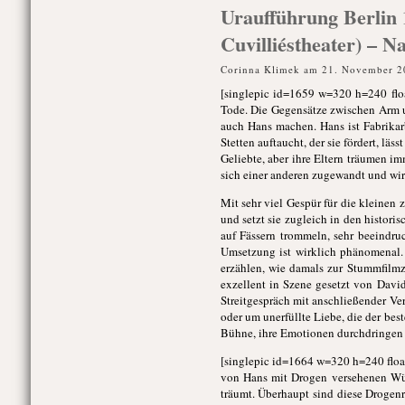
Uraufführung Berlin 
Cuvilliéstheater) – Na
Corinna Klimek am 21. November 2
[singlepic id=1659 w=320 h=240 float
Tode. Die Gegensätze zwischen Arm un
auch Hans machen. Hans ist Fabrikarb
Stetten auftaucht, der sie fördert, läs
Geliebte, aber ihre Eltern träumen i
sich einer anderen zugewandt und wir
Mit sehr viel Gespür für die kleinen 
und setzt sie zugleich in den histori
auf Fässern trommeln, sehr beeindru
Umsetzung ist wirklich phänomenal. 
erzählen, wie damals zur Stummfilmz
exzellent in Szene gesetzt von David
Streitgespräch mit anschließender Ve
oder um unerfüllte Liebe, die der be
Bühne, ihre Emotionen durchdringen 
[singlepic id=1664 w=320 h=240 float
von Hans mit Drogen versehenen Wür
träumt. Überhaupt sind diese Drogen