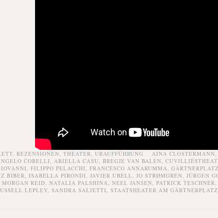
LETT,
REZENSIONEN,
THEATER,
URAUFFÜHRUNG
AINA CLOSTERMANN
NGELO CORELLI
,
ARIELLA CASU
,
BREGJE VAN BALEN
,
CUVILLIÉSTHEA
GIOVANNI
,
FILIPPO PELACCHI
,
FRANCESCO ANNARUMMA
,
GÄRTNERPLAT
Z BIBER
,
ISABELLA PIRONDI
,
JAVIER UBELL
,
JO STRØMGREN
,
JÜRGEN G
,
MORGAN REID
,
NATALIA PALSHINA
,
NEEL JANSEN
,
PATRICK TESCHNER
RUSSELL LEPLEY
,
SANDRA SALIETTI
,
STAATSHEATER AM GÄRTNERPLATZ