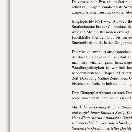
Da versetzt sich Eva, als ihr Startr
schönste, innigste, emotionalste Szen
atmosphärischer, ausdrucksvoller Abe
[singlepic id=1671 w=240 h=320 floa
Straßenlaterne bis zur Clubbühne, da
wenigen Mitteln Illusionen erzeugt
Fabrikhalle über den Club bis hin 
Stummfilmästhetik. In den Drogenräus
Die Musikauswahl ist ausgesprochen g
der das Stück angesiedelt ist, dort 
man hier wirklich ganz herausrage
Wandlungsfähigkeit ist wirklich b
wiederauferstehen. Chapeau! Ergänzt
Zeit. Dazu sang Nadine Zeintl, dem G
bisschen zu flach, sie hob sich nicht
Dem Gärtnerplatztheater ist nach Dor
seine Tänzer etablieren sich als fest
Musikalische Leitung Michael Brandst
und Projektionen Raphael Kurig, Th
Hans Klein Alessio Attanasio / David
Filippo Pelacchi, Gertrude Klimpke,
Stetten, ein Großindustrieller Davi