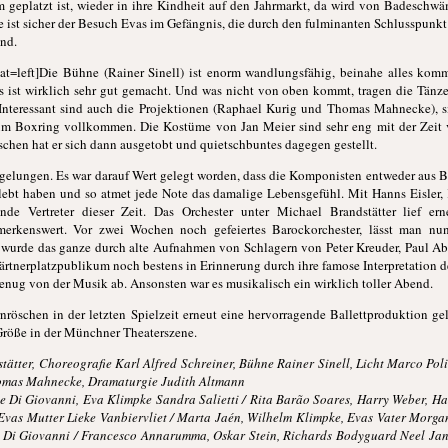
aum geplatzt ist, wieder in ihre Kindheit auf den Jahrmarkt, da wird von Badeschw
e ist sicher der Besuch Evas im Gefängnis, die durch den fulminanten Schlusspunkt 
nd.
t=left]Die Bühne (Rainer Sinell) ist enorm wandlungsfähig, beinahe alles komm
s ist wirklich sehr gut gemacht. Und was nicht von oben kommt, tragen die Tänze
. Interessant sind auch die Projektionen (Raphael Kurig und Thomas Mahnecke),
zum Boxring vollkommen. Die Kostüme von Jan Meier sind sehr eng mit der Zeit 
chen hat er sich dann ausgetobt und quietschbuntes dagegen gestellt.
elungen. Es war darauf Wert gelegt worden, dass die Komponisten entweder aus Ber
gelebt haben und so atmet jede Note das damalige Lebensgefühl. Mit Hanns Eisler,
nde Vertreter dieser Zeit. Das Orchester unter Michael Brandstätter lief er
emerkenswert. Vor zwei Wochen noch gefeiertes Barockorchester, lässt man nu
 wurde das ganze durch alte Aufnahmen von Schlagern von Peter Kreuder, Paul A
ärtnerplatzpublikum noch bestens in Erinnerung durch ihre famose Interpretation d
 genug von der Musik ab. Ansonsten war es musikalisch ein wirklich toller Abend.
nröschen in der letzten Spielzeit erneut eine hervorragende Ballettproduktion ge
e Größe in der Münchner Theaterszene.
ätter, Choreografie Karl Alfred Schreiner, Bühne Rainer Sinell, Licht Marco Pol
omas Mahnecke, Dramaturgie Judith Altmann
e Di Giovanni, Eva Klimpke Sandra Salietti / Rita Barão Soares, Harry Weber, Han
 Evas Mutter Lieke Vanbiervliet / Marta Jaén, Wilhelm Klimpke, Evas Vater Morga
de Di Giovanni / Francesco Annarumma, Oskar Stein, Richards Bodyguard Neel Jan