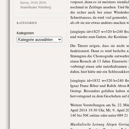
verpasst, denn es ist meistens zieml
Savoy, 19.01.2019,
nochmal in Zeitlupe ansehen. Und für 
Staatstheater Nürnberg
die sicher auch bei einer Wiederho
Schreittanzes, da wird viel gemordet,
als ob sie nie etwas anderes machen 
KATEGORIEN
[singlepic id=1825 w=320 h=240 floa
Kategorien
und wieder zum Garten, die Kostüme 
Die Tänzer zeigen, dass sie nicht 
funktioniert. Denn es wird beileibe 
Strømgren die Choreografie entwarfen
einen Besuch ab 13 Jahre. Einerseits
verbringt einen sehr unterhaltsamen 
dahin, hier hätte mir ein Schlussakko
[singlepic id=1832 w=320 h=240 floa
Ignaz Franz Biber und Rabih Abou-Kh
Goriup. Besonders gefallen haben m
hervorragend zu dem Geschehen auf 
Weitere Vorstellungen am Sa. 22. Mär
April 2014 19.30 Uhr, Mi. 9. April 2
14€ bis 50€ online oder unter 089 21
Musikalische Leitung Jürgen Goriu