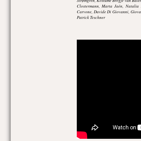
Strømgren, Kostüme Bregje van Balen,
Clostermann, Marta Jaén, Natalia P
Carvone, Davide Di Giovanni, Giovan
Patrick Teschner