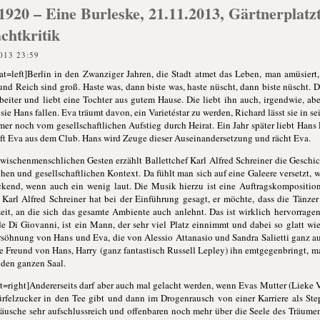
1920 – Eine Burleske, 21.11.2013, Gärtnerplatz
chtkritik
013 23:59
=left]Berlin in den Zwanziger Jahren, die Stadt atmet das Leben, man amüsiert, ra
d Reich sind groß. Haste was, dann biste was, haste nüscht, dann biste nüscht. 
eiter und liebt eine Tochter aus gutem Hause. Die liebt ihn auch, irgendwie, aber
st sie Hans fallen. Eva träumt davon, ein Varietéstar zu werden, Richard lässt sie in s
mmer noch vom gesellschaftlichen Aufstieg durch Heirat. Ein Jahr später liebt Han
ft Eva aus dem Club. Hans wird Zeuge dieser Auseinandersetzung und rächt Eva.
zwischenmenschlichen Gesten erzählt Ballettchef Karl Alfred Schreiner die Geschich
schen und gesellschaftlichen Kontext. Da fühlt man sich auf eine Galeere versetzt, 
ckend, wenn auch ein wenig laut. Die Musik hierzu ist eine Auftragskompositio
Karl Alfred Schreiner hat bei der Einführung gesagt, er möchte, dass die Tänze
eit, an die sich das gesamte Ambiente auch anlehnt. Das ist wirklich hervorrage
e Di Giovanni, ist ein Mann, der sehr viel Platz einnimmt und dabei so glatt wie 
rsöhnung von Hans und Eva, die von Alessio Attanasio und Sandra Salietti ganz a
ste Freund von Hans, Harry (ganz fantastisch Russell Lepley) ihn emtgegenbringt, 
den ganzen Saal.
=right]Andererseits darf aber auch mal gelacht werden, wenn Evas Mutter (Lieke Va
felzucker in den Tee gibt und dann im Drogenrausch von einer Karriere als St
räusche sehr aufschlussreich und offenbaren noch mehr über die Seele des Träume