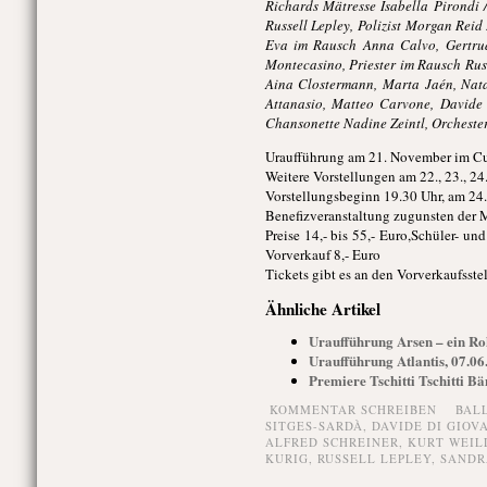
Richards Mätresse Isabella Pirondi /
Russell Lepley, Polizist Morgan Rei
Eva im Rausch Anna Calvo, Gertrud
Montecasino, Priester im Rausch Russ
Aina Clostermann, Marta Jaén, Natal
Attanasio, Matteo Carvone, Davide 
Chansonette Nadine Zeintl, Orchester
Uraufführung am 21. November im Cuv
Weitere Vorstellungen am 22., 23., 24
Vorstellungsbeginn 19.30 Uhr, am 24
Benefizveranstaltung zugunsten der
Preise 14,- bis 55,- Euro,Schüler- 
Vorverkauf 8,- Euro
Tickets gibt es an den Vorverkaufsste
Ähnliche Artikel
Uraufführung Arsen – ein Rok
Uraufführung Atlantis, 07.06
Premiere Tschitti Tschitti B
KOMMENTAR SCHREIBEN
BAL
SITGES-SARDÀ
,
DAVIDE DI GIOV
ALFRED SCHREINER
,
KURT WEIL
KURIG
,
RUSSELL LEPLEY
,
SANDR