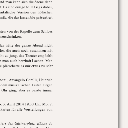
 und man kann sich die Szene dann
t. Es sind einige tolle Gags dabei,
ntalische Version des höfischen
omik, die das Ensemble präsentiert
uten von der Kapelle zum Schloss
inzuschränken.
das hätte der ganze Abend nicht
mbles, die auch noch zusammen mit
cht zu jung, das Theater empfiehlt
ann man auch herzhaft Lachen. Man
 plätscherte es mir etwas zu sehr
oni, Arcangelo Corelli, Heinrich
r dem musikalischen Leiter Jürgen
s Ohr ging, aber es passte immer
. 3. April 2014 19.30 Uhr, Mo. 7.
karten für alle Vorstellungen von
ters des Gärtnerplatz, Bühne Jo