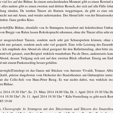
ich viel los auf der Bühne. In einem entscheidenden Moment gibt es einen Rewind
alles andere gibt es einen zweiten und dritten Besuch, der sich auf alle Fälle lohn
lung zünden. Da werden Tänzer als Statuen weggetragen, da gibt es eine orie
 nicht nur mit Arsen, und wieder auferstanden. Der Abend lebt von der Situationsk
würden. Ganz großes Kino.
t=left]Die Bühne, ebenfalls von Jo Strømgren, bezaubert mit federleichten Umba
von Bregje van Balen lassen Rokokopracht erkennen, ohne die Tänzer allzu sehr e
nur ausgezeichnet Tanzen, sondern auch sehr gut Schauspielern können, ohne 
nicht nur getanzt, sondern auch sehr viel gespielt. Eine tolle Leistung des Ense
. Ich empfinde den Abend als ideal geeignet für den Ballettneuling, aber bitte ni
 wird toll getanzt, zum Beispiel wirklich wunderbare Pas de Deux, andererseits k
Abend, dessen Tiefgang sich erst auf den zweiten Blick offenbart. Einzig am Ende
rd mit einem Paukenschlag besser gefallen.
t=right]Unterlegt ist das Ganze mit Stücken von Antonio Vivaldi, Tomaso Albin
alil, präzise dargeboten vom Orchester des Staatstheaters am Gärtnerplatz unte
ir die Cello-Soli von Hans-Peter Besig. Es war nichts dabei, was wirklich in
der Bühne.
z 2014 19.30 Uhr*, So. 23. März 2014 18.00 Uhr, Di. 1. April 2014 19.30 Uhr, Do
014 19.30 Uhr*, Fr. 11. April 2014 19.30 Uhr * KiJu-Vorstellung es gibt noch Rest
 85 19 60
p, Choreografie Jo Strømgren mit den Tänzerinnen und Tänzern des Staatsthea