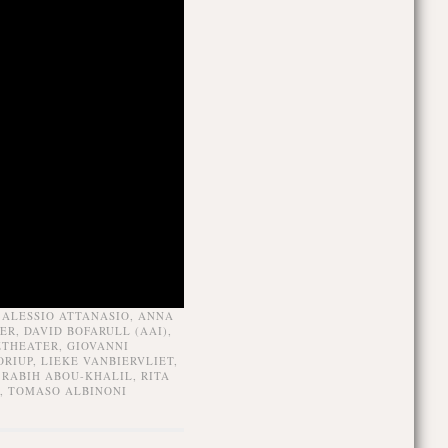
,
ALESSIO ATTANASIO
,
ANNA
TER
,
DAVID BOFARULL (AAI)
,
ZTHEATER
,
GIOVANNI
ORIUP
,
LIEKE VANBIERVLIET
,
,
RABIH ABOU-KHALIL
,
RITA
,
TOMASO ALBINONI