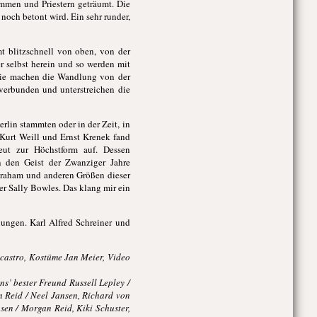
ämmen und Priestern geträumt. Die
noch betont wird. Ein sehr runder,
t blitzschnell von oben, von der
r selbst herein und so werden mit
 sie machen die Wandlung von der
verbunden und unterstreichen die
lin stammten oder in der Zeit, in
 Kurt Weill und Ernst Krenek fand
neut zur Höchstform auf. Dessen
n den Geist der Zwanziger Jahre
braham und anderen Größen dieser
er Sally Bowles. Das klang mir ein
lungen. Karl Alfred Schreiner und
icastro, Kostüme Jan Meier, Video
s’ bester Freund Russell Lepley /
n Reid / Neel Jansen, Richard von
sen / Morgan Reid, Kiki Schuster,