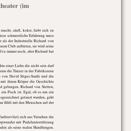
theater (im
ucht, säuft, kokst, liebt sich zu
Diese schmerzliche Erfahrung muss
 als der Industrielle Richard von
einem Club auftreten, sie wird seine
s Eva immer noch, aber Richard hat
te einer Liebe die nicht sein darf
wenn die Tänzer in der Fabrikszene
n von David Sitges-Sardà und die
r mit ihrem Körper die Geschichte
nd gelungen. Richard von Stetten,
ein Fisch ist. Egal, ob es um ein
usgezeichnet getanzt wurden, geht
man fühlt mit den Menschen auf der
nbiervliet) sich aus Versehen die
eppwunder mit Pudelunterstützung
nden als seine realen Handlungen.