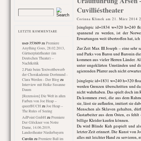
Uraufführung Arsen – 
Cuvilliéstheater
Corinna Klimek am 21. März 2014 
[singlepic id=1834 w=320 h=240 flo
LETZTE KOMMENTARE
spannend zu werden, ist der Norwe
Erwartungen weit übertroffen hat, ich
user-353609
zu
Premiere
Anything Goes, 28.02.2013,
Zur Zeit Max III Joseph – eine sehr 
Gärtnerplatztheater (im
und Parks von Baron und Baronin die 
Deutschen Theater) –
kommen aus vieler Herren Länder. Als 
Nachtkritik
unter ungeklärten Umständen und di
2.Platz beim Textwettbewerb
agierenden Pfarrer auch nicht erwarte
der Chorakademie Dortmund -
Clara Werden - Der Blog
zu
[singlepic id=1831 w=240 h=320 float=
Interview mit Heike Susanne
werden Grenzen überschritten und dan
Daum
nicht wahrhaben. Das spielt doch im R
[Rezension] Die Welt in allen
Da kommen zwei, die aus dem Rahmen f
Farben von Joe Heap –
sie, lässt sie auflaufen, imitiert si
queerBUCH
zu
Joe Heap –
Menschen als Sklaven gehalten, dür
The Rules of Seeing
Gastarbeiter aus dem Osten, es fehlt
AdPoint GmbH
zu
Premiere
billige Kleider kaufen können.
Der Glöckner von Notre
Da wird Blinde Kuh gespielt und als
Dame, 14.06.2019,
letzter Zeit erinnert. Die Kunst von 
Landestheater Niederbayern
alles mit leichter Hand zu servieren, 
Carolin
zu
Premiere Ball im