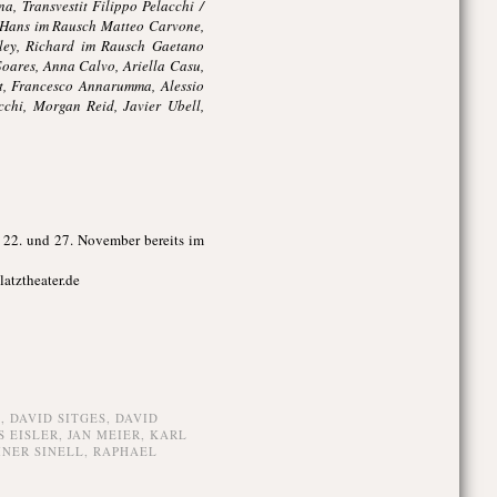
a, Transvestit Filippo Pelacchi /
l, Hans im Rausch Matteo Carvone,
pley, Richard im Rausch Gaetano
Soares, Anna Calvo, Ariella Casu,
et, Francesco Annarumma, Alessio
chi, Morgan Reid, Javier Ubell,
m 22. und 27. November bereits im
latztheater.de
D
,
DAVID SITGES
,
DAVID
 EISLER
,
JAN MEIER
,
KARL
INER SINELL
,
RAPHAEL