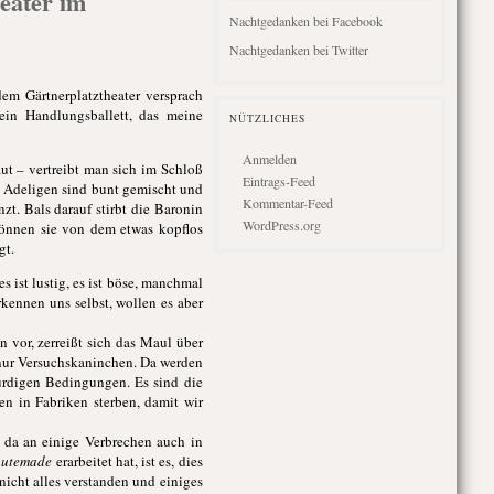
eater im
Nachtgedanken bei Facebook
Nachtgedanken bei Twitter
m Gärtnerplatztheater versprach
ein Handlungsballett, das meine
NÜTZLICHES
Anmelden
aut – vertreibt man sich im Schloß
Eintrags-Feed
e Adeligen sind bunt gemischt und
Kommentar-Feed
zt. Bals darauf stirbt die Baronin
WordPress.org
können sie von dem etwas kopflos
gt.
 ist lustig, es ist böse, manchmal
kennen uns selbst, wollen es aber
 vor, zerreißt sich das Maul über
le nur Versuchskaninchen. Da werden
rdigen Bedingungen. Es sind die
en in Fabriken sterben, damit wir
 da an einige Verbrechen auch in
utemade
erarbeitet hat, ist es, dies
 nicht alles verstanden und einiges