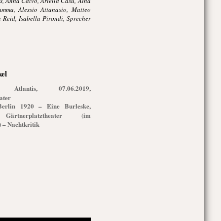
s, Anna Calvo, Ariella Casu, Aina
umma, Alessio Attanasio, Matteo
 Reid, Isabella Pirondi, Sprecher
kel
g Atlantis, 07.06.2019,
ater
Berlin 1920 – Eine Burleske,
 Gärtnerplatztheater (im
) – Nachtkritik