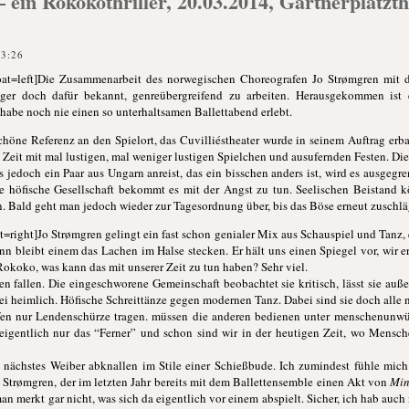
ein Rokokothriller, 20.03.2014, Gärtnerplatzth
23:26
at=left]Die Zusammenarbeit des norwegischen Choreografen Jo Strømgren mit de
ger doch dafür bekannt, genreübergreifend zu arbeiten. Herausgekommen ist 
 habe noch nie einen so unterhaltsamen Ballettabend erlebt.
schöne Referenz an den Spielort, das Cuvilliéstheater wurde in seinem Auftrag erb
Zeit mit mal lustigen, mal weniger lustigen Spielchen und ausufernden Festen. Di
jedoch ein Paar aus Ungarn anreist, das ein bisschen anders ist, wird es ausgegren
e höfische Gesellschaft bekommt es mit der Angst zu tun. Seelischen Beistand 
n. Bald geht man jedoch wieder zur Tagesordnung über, bis das Böse erneut zuschlä
right]Jo Strømgren gelingt ein fast schon genialer Mix aus Schauspiel und Tanz, es
n bleibt einem das Lachen im Halse stecken. Er hält uns einen Spiegel vor, wir er
okoko, was kann das mit unserer Zeit zu tun haben? Sehr viel.
allen. Die eingeschworene Gemeinschaft beobachtet sie kritisch, lässt sie außen
e dabei heimlich. Höfische Schreittänze gegen modernen Tanz. Dabei sind sie doch al
fen nur Lendenschürze tragen. müssen die anderen bedienen unter menschenunwü
 eigentlich nur das “Ferner” und schon sind wir in der heutigen Zeit, wo Mensch
 nächstes Weiber abknallen im Stile einer Schießbude. Ich zumindest fühle mich
Jo Strømgren, der im letzten Jahr bereits mit dem Ballettensemble einen Akt von
Min
man merkt gar nicht, was sich da eigentlich vor einem abspielt. Sicher, ich hab auch