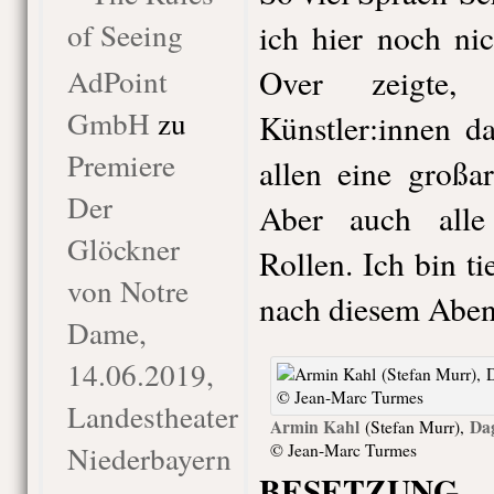
of Seeing
ich hier noch nic
AdPoint
Over zeigte, 
GmbH
zu
Künstler:innen d
Premiere
allen eine großa
Der
Aber auch alle
Glöckner
Rollen. Ich bin t
von Notre
nach diesem Aben
Dame,
14.06.2019,
Landestheater
Armin Kahl
Da
(Stefan Murr),
Niederbayern
© Jean-Marc Turmes
BESETZUNG