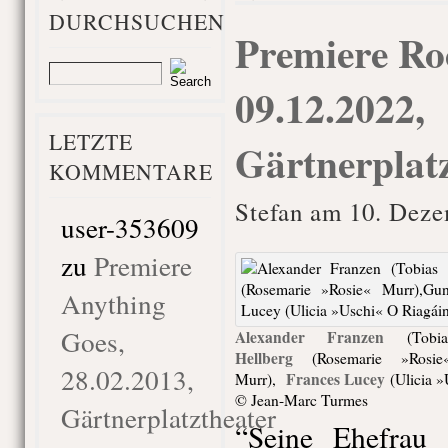
DURCHSUCHEN
Premiere Roc
09.12.2022,
LETZTE
Gärtnerplat
KOMMENTARE
Stefan am 10. Deze
user-353609
zu
Premiere
Anything
Goes,
Alexander Franzen
(Tobia
Hellberg
(Rosemarie »Rosie
28.02.2013,
Frances Lucey
Murr),
(Ulicia »
© Jean-Marc Turmes
Gärtnerplatztheater
“Seine Ehefrau