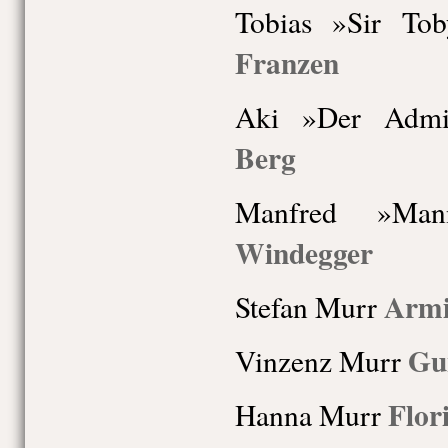
Tobias »Sir To
Franzen
Aki »Der Adm
Berg
Manfred »M
Windegger
Armi
Stefan Murr
Gu
Vinzenz Murr
Flor
Hanna Murr