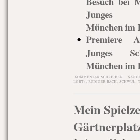
Besuch bei M
Junges Sc
München im K
Premiere An
Junges Sch
München im K
KOMMENTAR SCHREIBEN
SÄNG
LGBT+
,
RÜDIGER BACH
,
SCHWUL
,
Mein Spielze
Gärtnerplat