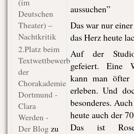
(im
aussuchen”
Deutschen
Das war nur einer
Theater) –
Nachtkritik
das Herz heute la
2.Platz beim
Auf der Studi
Textwettbewerb
gefeiert. Eine 
der
kann man öfter i
Chorakademie
erleben. Und do
Dortmund -
besonderes. Auch
Clara
heute auch der 70
Werden -
Das ist Rose
Der Blog
zu