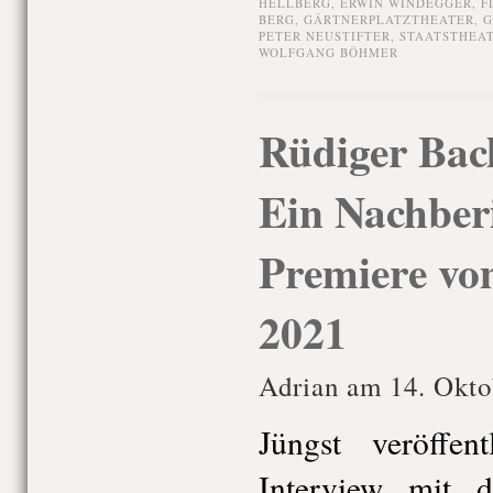
HELLBERG
,
ERWIN WINDEGGER
,
F
BERG
,
GÄRTNERPLATZTHEATER
,
G
PETER NEUSTIFTER
,
STAATSTHEA
WOLFGANG BÖHMER
Rüdiger Ba
Ein Nachberi
Premiere vo
2021
Adrian am 14. Okto
Jüngst veröffen
Interview mit 