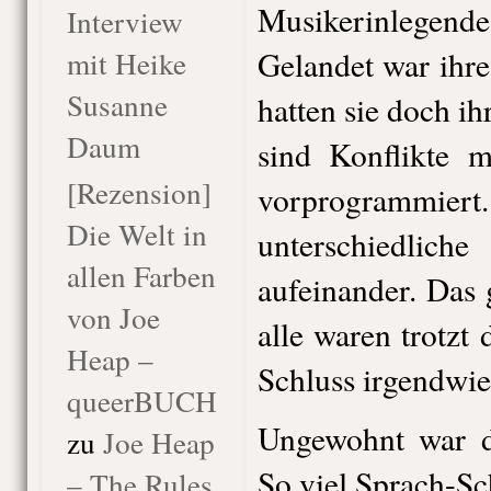
Musikerinlege
Interview
mit Heike
Gelandet war ihre
Susanne
hatten sie doch ih
Daum
sind Konflikte 
[Rezension]
vorprogrammie
Die Welt in
unterschiedlich
allen Farben
aufeinander. Das g
von Joe
alle waren trotz
Heap –
Schluss irgendwie
queerBUCH
Ungewohnt war d
zu
Joe Heap
So viel Sprach-Sc
– The Rules