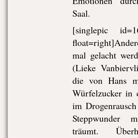
Emotionen durc
Saal.
[singlepic id
float=right]Ande
mal gelacht wer
(Lieke Vanbiervl
die von Hans m
Würfelzucker in 
im Drogenrausch 
Steppwunder mi
träumt. Über