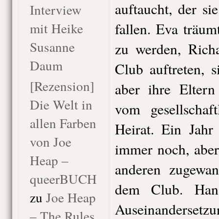
auftaucht, der sie
Interview
mit Heike
fallen. Eva träum
Susanne
zu werden, Richa
Daum
Club auftreten, s
[Rezension]
aber ihre Elter
Die Welt in
vom gesellschaft
allen Farben
Heirat. Ein Jahr
von Joe
immer noch, aber
Heap –
anderen zugewan
queerBUCH
dem Club. Han
zu
Joe Heap
Auseinandersetzu
– The Rules