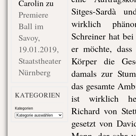
Carolin
zu
Sitges-Sardà u
Premiere
wirklich phän
Ball im
Schreiner hat bei
Savoy,
er möchte, dass
19.01.2019,
Staatstheater
Körper die Gesc
Nürnberg
damals zur Stumm
das gesamte Ambi
KATEGORIEN
ist wirklich he
Richard von Stet
Kategorien
gesetzt von Davi
Mann, der sehr v