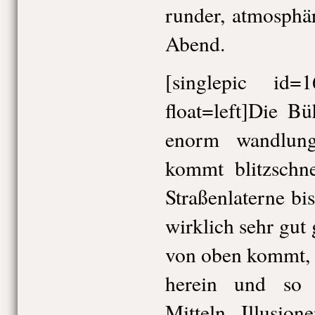
runder, atmosphär
Abend.
[singlepic id
float=left]Die Bü
enorm wandlungs
kommt blitzschn
Straßenlaterne bi
wirklich sehr gut
von oben kommt, t
herein und so
Mitteln Illusion