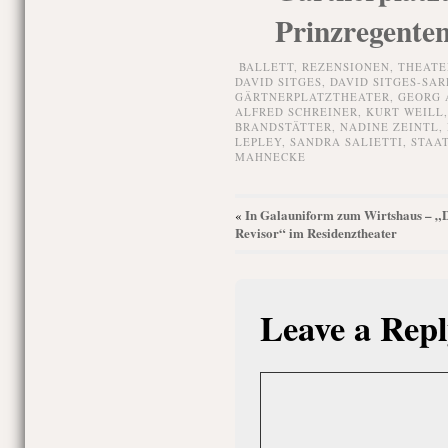
Prinzregenten
BALLETT,
REZENSIONEN,
THEATE
DAVID SITGES
,
DAVID SITGES-SAR
GÄRTNERPLATZTHEATER
,
GEORG 
ALFRED SCHREINER
,
KURT WEILL
BRANDSTÄTTER
,
NADINE ZEINTL
,
LEPLEY
,
SANDRA SALIETTI
,
STAA
MAHNECKE
In Galauniform zum Wirtshaus – „
«
Revisor“ im Residenztheater
Leave a Repl