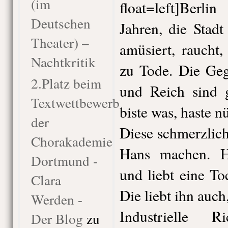
(im
float=left]Ber
Deutschen
Jahren, die Stad
Theater) –
amüsiert, raucht, 
Nachtkritik
zu Tode. Die Ge
2.Platz beim
und Reich sind 
Textwettbewerb
biste was, haste n
der
Diese schmerzlic
Chorakademie
Hans machen. Ha
Dortmund -
und liebt eine T
Clara
Die liebt ihn auch
Werden -
Industrielle 
Der Blog
zu