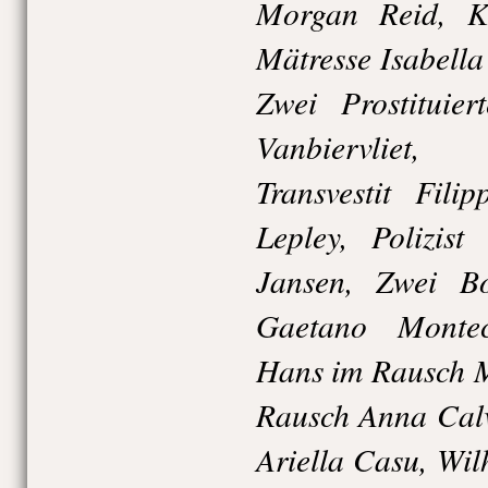
Morgan Reid, Ki
Mätresse Isabella
Zwei Prostituie
Vanbiervliet,
Transvestit Fili
Lepley, Polizis
Jansen, Zwei Bo
Gaetano Montec
Hans im Rausch M
Rausch Anna Calv
Ariella Casu, Wi