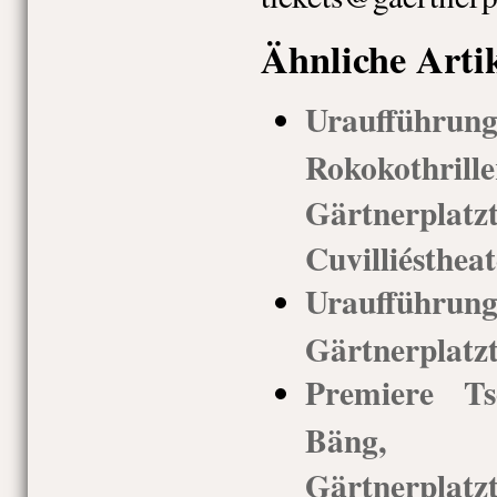
Ähnliche Arti
Uraufführ
Rokokothri
Gärtnerp
Cuvilliéstheat
Uraufführung 
Gärtnerplatz
Premiere Ts
Bäng, 
Gärtnerp