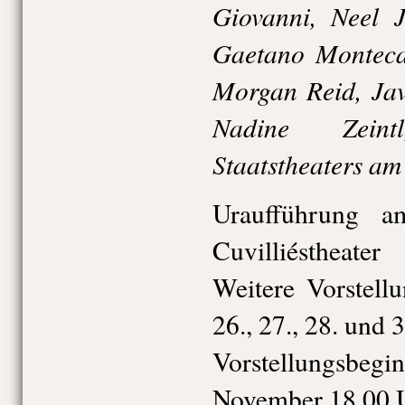
Giovanni, Neel J
Gaetano Montecas
Morgan Reid, Jav
Nadine Zeint
Staatstheaters am
Uraufführung 
Cuvilliéstheater
Weitere Vorstell
26., 27., 28. und
Vorstellungsbeg
November 18.00 