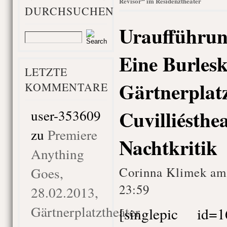
Revisor“ im Residenztheater
DURCHSUCHEN
Uraufführun
Eine Burlesk
LETZTE
Gärtnerplatz
KOMMENTARE
Cuvilliésthea
user-353609
zu
Premiere
Nachtkritik
Anything
Goes,
Corinna Klimek am
23:59
28.02.2013,
Gärtnerplatztheater
[singlepic id