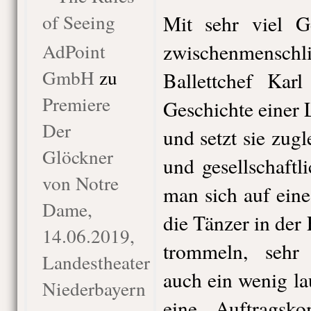
of Seeing
Mit sehr viel G
AdPoint
zwischenmenschl
GmbH
zu
Ballettchef Karl
Premiere
Geschichte einer L
Der
und setzt sie zugl
Glöckner
und gesellschaftl
von Notre
man sich auf eine
Dame,
die Tänzer in der
14.06.2019,
trommeln, sehr
Landestheater
auch ein wenig la
Niederbayern
eine Auftragsk