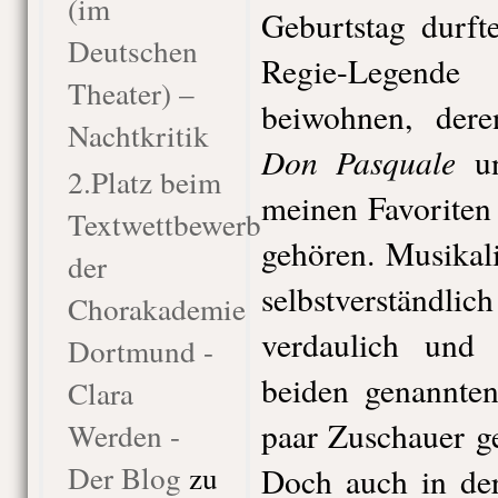
(im
Geburtstag durft
Deutschen
Regie-Legende 
Theater) –
beiwohnen, dere
Nachtkritik
Don Pasquale
u
2.Platz beim
meinen Favoriten
Textwettbewerb
gehören. Musikal
der
selbstverständ
Chorakademie
verdaulich und 
Dortmund -
beiden genannte
Clara
paar Zuschauer ge
Werden -
Der Blog
zu
Doch auch in de