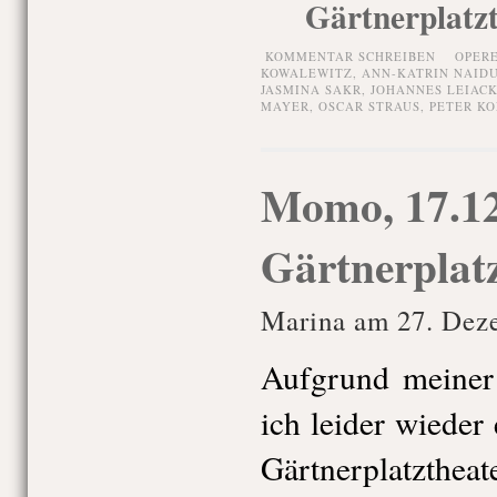
Gärtnerplatz
KOMMENTAR SCHREIBEN
OPER
KOWALEWITZ
,
ANN-KATRIN NAID
JASMINA SAKR
,
JOHANNES LEIAC
MAYER
,
OSCAR STRAUS
,
PETER K
Momo, 17.12
Gärtnerplat
Marina am 27. Dez
Aufgrund meiner
ich leider wieder
Gärtnerplatztheate