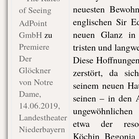
neuesten Bewohn
of Seeing
englischen Sir E
AdPoint
neuen Glanz in 
GmbH
zu
Premiere
tristen und langw
Der
Diese Hoffnungen
Glöckner
zerstört, da sic
von Notre
seinem neuen Hau
Dame,
seinen – in den 
14.06.2019,
ungewöhnlichen 
Landestheater
etwa der resol
Niederbayern
Köchin Begonia 