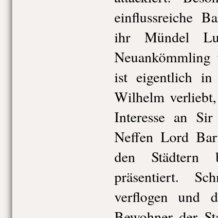
einflussreiche B
ihr Mündel Lu
Neuankömmling ve
ist eigentlich i
Wilhelm verliebt
Interesse an Si
Neffen Lord Barr
den Städtern 
präsentiert. Sc
verflogen und di
Bewohner der Sta