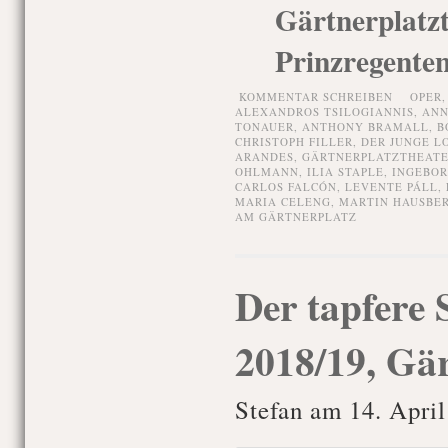
Gärtnerp
Prinzregenten
KOMMENTAR SCHREIBEN
OPER
ALEXANDROS TSILOGIANNIS
,
ANN
TONAUER
,
ANTHONY BRAMALL
,
B
CHRISTOPH FILLER
,
DER JUNGE L
ARANDES
,
GÄRTNERPLATZTHEAT
OHLMANN
,
ILIA STAPLE
,
INGEBO
CARLOS FALCÓN
,
LEVENTE PÁLL
,
MARIA CELENG
,
MARTIN HAUSBE
AM GÄRTNERPLATZ
Der tapfere S
2018/19, Gär
Stefan am 14. April