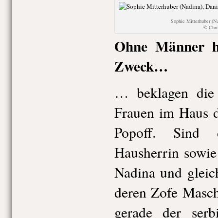
Sophie Mitterhuber (N
© Chr
Ohne Männer h
Zweck…
… beklagen die 
Frauen im Haus d
Popoff. Sind
Hausherrin sowie
Nadina und gleic
deren Zofe Masch
gerade der serbi