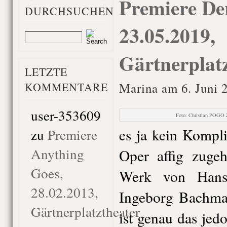
Premiere De
DURCHSUCHEN
23.05.2019,
Gärtnerplat
LETZTE
KOMMENTARE
Marina am 6. Juni 
user-353609
Foto: Christian POGO 
es ja kein Kompl
zu
Premiere
Anything
Oper affig zuge
Goes,
Werk von Hans
28.02.2013,
Ingeborg Bachma
Gärtnerplatztheater
ist genau das je