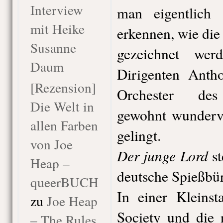
Interview
man eigentlich
mit Heike
erkennen, wie die
Susanne
gezeichnet we
Daum
Dirigenten Ant
[Rezension]
Orchester des 
Die Welt in
gewohnt wundervo
allen Farben
gelingt.
von Joe
Der junge Lord
st
Heap –
deutsche Spießbü
queerBUCH
In einer Kleinst
zu
Joe Heap
Society und die 
– The Rules