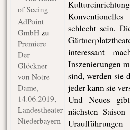
Kultureinricht
of Seeing
Konventionelle
AdPoint
schlecht sein. Di
GmbH
zu
Gärtnerplatzthea
Premiere
interessant ma
Der
Inszenierungen m
Glöckner
sind, werden sie
von Notre
jeder kann sie ver
Dame,
14.06.2019,
Und Neues gibt
Landestheater
nächsten Saison 
Niederbayern
Uraufführung