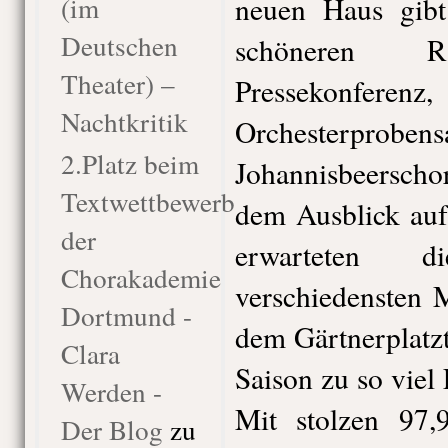
(im
neuen Haus gib
Deutschen
schöneren 
Theater) –
Pressekonfere
Nachtkritik
Orchesterprobens
2.Platz beim
Johannisbeersch
Textwettbewerb
dem Ausblick auf
der
erwarteten d
Chorakademie
verschiedensten 
Dortmund -
dem Gärtnerplatzt
Clara
Saison zu so viel
Werden -
Mit stolzen 97
Der Blog
zu