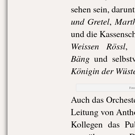
sehen sein, darun
und Gretel
Mart
,
und die Kassensc
Weissen Rössl
,
Bäng
und selbstv
Königin der Wüst
Fot
Auch das Orcheste
Leitung von Anth
Kollegen das Pu