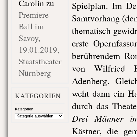
Carolin
zu
Spielplan. Im De
Premiere
Samtvorhang (dem
Ball im
thematisch gewidm
Savoy,
erste Opernfass
19.01.2019,
berührendem R
Staatstheater
von Wilfried 
Nürnberg
Adenberg. Glei
weht dann ein Ha
KATEGORIEN
durch das Theate
Kategorien
Drei Männer i
Kästner, die ge