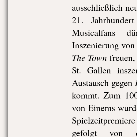
ausschließlich n
21. Jahrhunder
Musicalfans d
Inszenierung von
The Town
freuen, 
St. Gallen insz
Austausch gegen
kommt. Zum 100.
von Einems wur
Spielzeitpremiere
gefolgt von d