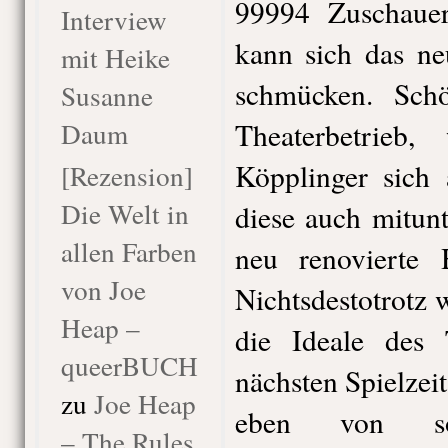
99994 Zuschaue
Interview
kann sich das neu
mit Heike
schmücken. Sch
Susanne
Daum
Theaterbetrieb, 
Köpplinger sich 
[Rezension]
Die Welt in
diese auch mitun
allen Farben
neu renovierte 
von Joe
Nichtsdestotrotz 
Heap –
die Ideale des 
queerBUCH
nächsten Spielzeit
zu
Joe Heap
eben von so
– The Rules