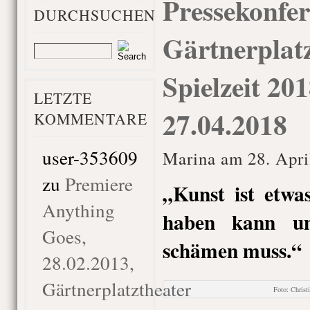
Pressekonfer
DURCHSUCHEN
Gärtnerplatz
Spielzeit 20
LETZTE
27.04.2018
KOMMENTARE
user-353609
Marina am 28. Apri
zu
Premiere
„Kunst ist etw
Anything
haben kann un
Goes,
schämen muss.“
28.02.2013,
Gärtnerplatztheater
Foto: Chris