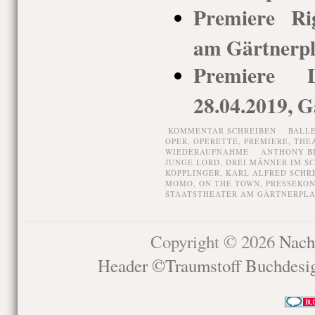
Premiere Rig
am Gärtnerpla
Premiere L
28.04.2019, G
KOMMENTAR SCHREIBEN
BALL
OPER,
OPERETTE,
PREMIERE,
THE
WIEDERAUFNAHME
ANTHONY B
JUNGE LORD
,
DREI MÄNNER IM S
KÖPPLINGER
,
KARL ALFRED SCHR
MOMO
,
ON THE TOWN
,
PRESSEKO
STAATSTHEATER AM GÄRTNERPLA
Copyright © 2026
Nach
Header ©Traumstoff Buchdesi