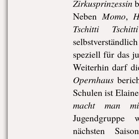
Zirkusprinzessin
b
Momo
H
Neben
,
Tschitti Tsch
selbstverständli
speziell für das 
Weiterhin darf 
Opernhaus
berich
Schulen ist Elain
macht man mi
Jugendgruppe 
nächsten Saiso