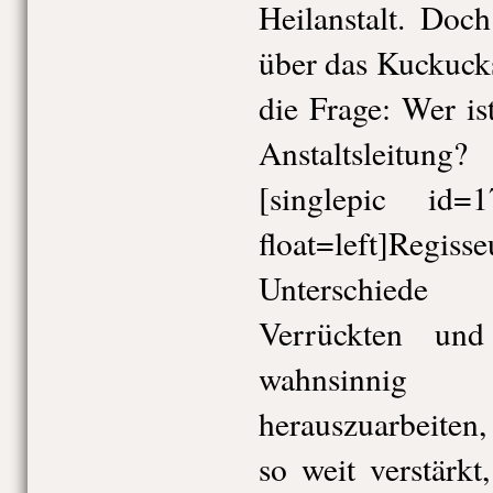
Heilanstalt. Doc
über das Kuckucksn
die Frage: Wer is
Anstaltsleitung?
[singlepic id
float=left]Regis
Unterschiede 
Verrückten un
wahnsinnig 
herauszuarbeiten,
so weit verstärkt