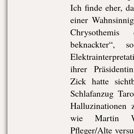
Ich finde eher, d
einer Wahnsinnig
Chrysothemis
beknackter“, 
Elektrainterpreta
ihrer Präsidenti
Zick hatte sich
Schlafanzug Taro
Halluzinationen 
wie Martin W
Pfleger/Alte vers