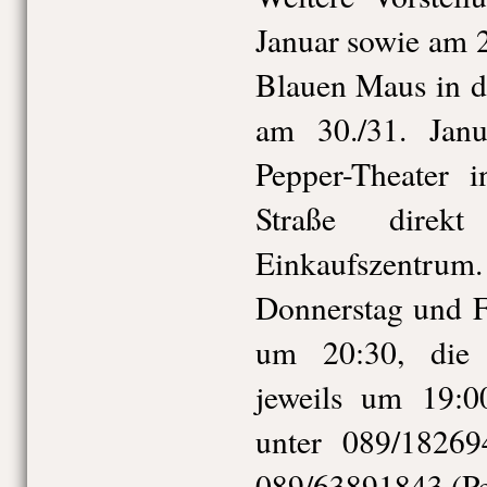
Januar sowie am 2
Blauen Maus in d
am 30./31. Jan
Pepper-Theater 
Straße direkt
Einkaufszentrum.
Donnerstag und F
um 20:30, die S
jeweils um 19:0
unter 089/1826
089/63891843 (P