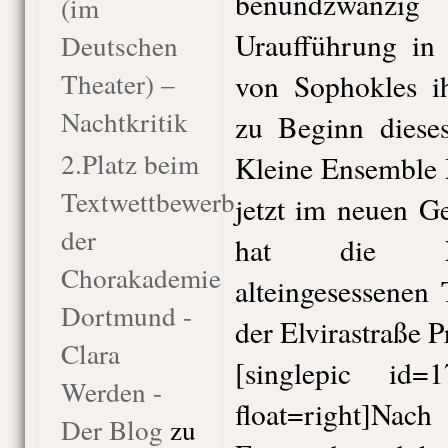
benundzwanzi
(im
Uraufführung in 
Deutschen
Theater) –
von Sophokles ih
Nachtkritik
zu Beginn dieses
2.Platz beim
Kleine Ensemble 
Textwettbewerb
jetzt im neuen G
der
hat die Ne
Chorakademie
alteingesessenen
Dortmund -
der Elvirastraße P
Clara
[singlepic id
Werden -
float=right]
Der Blog
zu