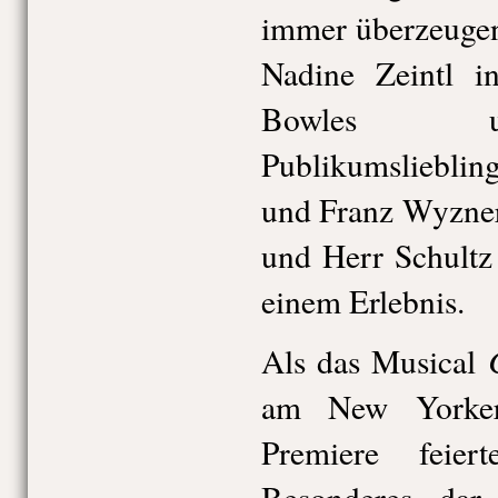
immer überzeugen,
Nadine Zeintl i
Bowles u
Publikumslieblin
und Franz Wyzner
und Herr Schult
einem Erlebnis.
Als das Musical
am New Yorker
Premiere feier
Besonderes dar