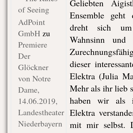
Geliebten Aigi
of Seeing
Ensemble geht d
AdPoint
dreht sich u
GmbH
zu
Wahnsinn und 
Premiere
Zurechnungsfähig
Der
dieser interessa
Glöckner
Elektra (Julia M
von Notre
Mehr als ihr lieb
Dame,
haben wir als 
14.06.2019,
Landestheater
Elektra verstand
Niederbayern
mit mir selbst. 