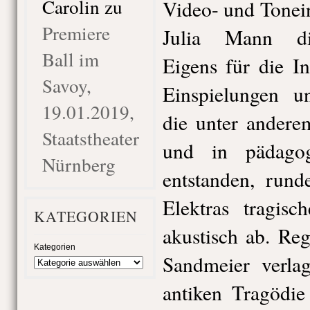
Carolin
zu
Video- und Tonei
Premiere
Julia Mann di
Ball im
Eigens für die I
Savoy,
Einspielungen un
19.01.2019,
die unter andere
Staatstheater
und in pädagog
Nürnberg
entstanden, rund
Elektras tragisc
KATEGORIEN
akustisch ab. Re
Kategorien
Sandmeier verla
antiken Tragödie