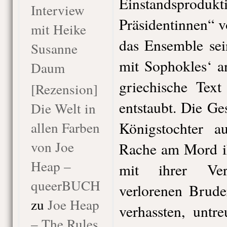
Einstandsp
Interview
Präsidentinnen“ 
mit Heike
das Ensemble sei
Susanne
mit Sophokles‘ a
Daum
griechische Text
[Rezension]
entstaubt. Die Ges
Die Welt in
allen Farben
Königstochter a
von Joe
Rache am Mord i
Heap –
mit ihrer Ver
queerBUCH
verlorenen Brude
zu
Joe Heap
verhassten, untr
– The Rules