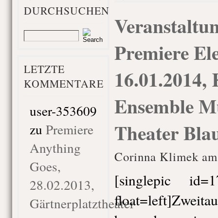
DURCHSUCHEN
Veranstaltun
Premiere Ele
LETZTE
16.01.2014, 
KOMMENTARE
Ensemble M
user-353609
Theater Bla
zu
Premiere
Anything
Corinna Klimek am 
Goes,
[singlepic id
28.02.2013,
float=left]Zweita
Gärtnerplatztheater