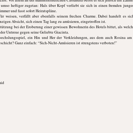
chst. Vor allem an der männerfeindlichen Cassandra beisst er sich jedoch die Zähne
 umso heftiger zugetan: Hals über Kopf verliebt sie sich in einen fremden jung
immer und fasst sofort Heiratspläne.
Tür weisen, verfällt aber ebenfalls seinem frechen Charme. Dabei handelt es si
inzigen Absicht, sich einen Tag lang zu amüsieren, eingetroffen ist.
ützung bei der Eroberung einer gewissen Bewohnerin des Hotels bittet, als welche
 der Untreue gegen seine Geliebte Giacinta.
rwechslungsspiel, ein Hin und Her der Verkleidungen, aus dem auch Rosina am
schicht? Ganz einfach: “Sich-Nicht-Amüsieren ist strengstens verboten!”
mid