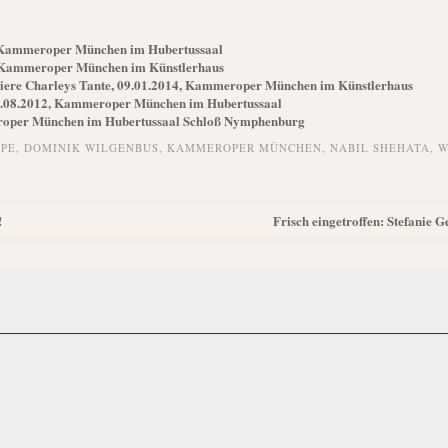
, Kammeroper München im Hubertussaal
, Kammeroper München im Künstlerhaus
miere Charleys Tante, 09.01.2014, Kammeroper München im Künstlerhaus
3.08.2012, Kammeroper München im Hubertussaal
eroper München im Hubertussaal Schloß Nymphenburg
PE
,
DOMINIK WILGENBUS
,
KAMMEROPER MÜNCHEN
,
NABIL SHEHATA
,
W
!
Frisch eingetroffen: Stefanie 