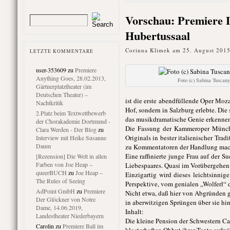
Vorschau: Premiere 
Hubertussaal
Corinna Klimek am 25. August 2015
LETZTE KOMMENTARE
user-353609
zu
Premiere
Anything Goes, 28.02.2013,
Foto (c) Sabina Tuscany
Gärtnerplatztheater (im
Deutschen Theater) –
ist die erste abendfüllende Oper Moz
Nachtkritik
Hof, sondern in Salzburg erlebte. Die
2.Platz beim Textwettbewerb
das musikdramatische Genie erkennen
der Chorakademie Dortmund -
Die Fassung der Kammeroper Münche
Clara Werden - Der Blog
zu
Originals in bester italienischer Tra
Interview mit Heike Susanne
Daum
zu Kommentatoren der Handlung macht,
Eine raffinierte junge Frau auf der S
[Rezension] Die Welt in allen
Farben von Joe Heap –
Liebespaares. Quasi im Vorübergehen s
queerBUCH
zu
Joe Heap –
Einzigartig wird dieses leichtsinni
The Rules of Seeing
Perspektive, vom genialen „Wolferl“ d
AdPoint GmbH
zu
Premiere
Nicht etwa, daß hier von Abgründen ga
Der Glöckner von Notre
in aberwitzigen Sprüngen über sie hi
Dame, 14.06.2019,
Inhalt:
Landestheater Niederbayern
Die kleine Pension der Schwestern Cass
Carolin
zu
Premiere Ball im