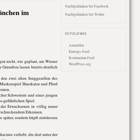
Nachtgedanken bei Facebook
ünchen im
Nachtgedanken bei Twitter
NÜTZLICHES
Anmelden
t
Eintrags-Feed
Kommentar-Feed
igen nicht, wie geplant, am Wiener
WordPress.org
e Grundton lassen bereits deutlich
 den zwei alten Junggesellen des
im Maskenspiel Hauskatze und Pferd
raten.
licher Schwestern und eines jungen
s-gefährlichen Spiel.
der Erwachsenen in völlig neuer
 erschreckendem Erkennen.
später, sondern hüpft stattdessen
acinta verliebt, die dort unter der