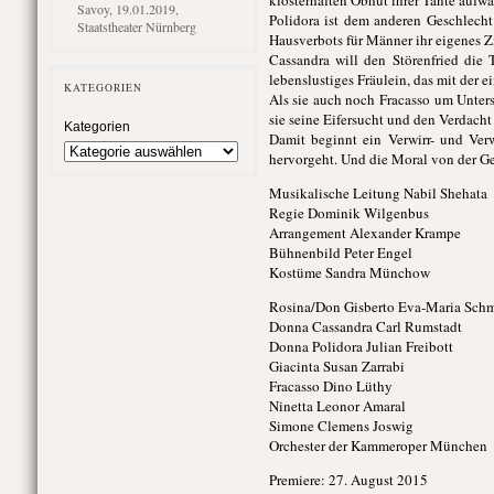
klosterhaften Obhut ihrer Tante aufwä
Savoy, 19.01.2019,
Polidora ist dem anderen Geschlecht
Staatstheater Nürnberg
Hausverbots für Männer ihr eigenes Z
Cassandra will den Störenfried die 
lebenslustiges Fräulein, das mit der e
KATEGORIEN
Als sie auch noch Fracasso um Unterst
sie seine Eifersucht und den Verdacht
Kategorien
Damit beginnt ein Verwirr- und Ve
hervorgeht. Und die Moral von der Ge
Musikalische Leitung Nabil Shehata
Regie Dominik Wilgenbus
Arrangement Alexander Krampe
Bühnenbild Peter Engel
Kostüme Sandra Münchow
Rosina/Don Gisberto Eva-Maria Sch
Donna Cassandra Carl Rumstadt
Donna Polidora Julian Freibott
Giacinta Susan Zarrabi
Fracasso Dino Lüthy
Ninetta Leonor Amaral
Simone Clemens Joswig
Orchester der Kammeroper München
Premiere: 27. August 2015