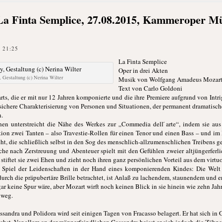
La Finta Semplice, 27.08.2015, Kammeroper M
 21:25
La Finta Semplice
Oper in drei Akten
, Gestaltung (c) Nerina Wilter
Musik von Wolfgang Amadeus Mozar
Text von Carlo Goldoni
arts, die er mit nur 12 Jahren komponierte und die ihre Premiere aufgrund von Intr
 sichere Charakterisierung von Personen und Situationen, der permanent dramatisch
.
n unterstreicht die Nähe des Werkes zur „Commedia dell ́arte“, indem sie aus
dition zwei Tanten – also Travestie-Rollen für einen Tenor und einen Bass – und 
 die schließlich selbst in den Sog des menschlich-allzumenschlichen Treibens ge
uche nach Zerstreuung und Abenteuer spielt mit den Gefühlen zweier altjüngerfer
tiftet sie zwei Ehen und zieht noch ihren ganz persönlichen Vorteil aus dem virtuo
ge Spiel der Leidenschaften in der Hand eines komponierenden Kindes: Die Welt 
urch die präpubertäre Brille betrachtet, ist Anlaß zu lachendem, staunendem und
r keine Spur wäre, aber Mozart wirft noch keinen Blick in sie hinein wie zehn Jahre 
nweg.
andra und Polidora wird seit einigen Tagen von Fracasso belagert. Er hat sich in Gi