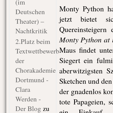
(im
Monty Python ha
Deutschen
jetzt bietet 
Theater) –
Quereinsteigern
Nachtkritik
Monty Python
at 
2.Platz beim
Maus findet unte
Textwettbewerb
Siegert ein fulm
der
Chorakademie
aberwitzigsten S
Dortmund -
Sketchen und den
Clara
der gnadenlos kom
Werden -
tote Papageien, 
Der Blog
zu
ein Einkauf 