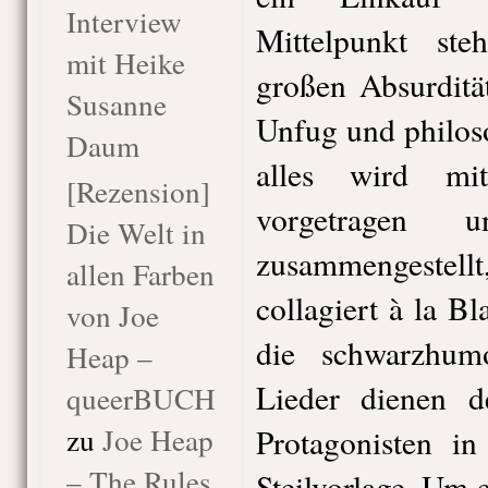
Interview
Mittelpunkt st
mit Heike
großen Absurditä
Susanne
Unfug und philos
Daum
alles wird mit
[Rezension]
vorgetragen 
Die Welt in
zusammengestellt, 
allen Farben
collagiert à la B
von Joe
die schwarzhum
Heap –
Lieder dienen d
queerBUCH
zu
Joe Heap
Protagonisten in
– The Rules
Steilvorlage. Um