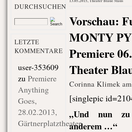
13.05.2015, Theater Blaue Maus
DURCHSUCHEN
Vorschau: F
MONTY PY
LETZTE
Premiere 06.
KOMMENTARE
Theater Bla
user-353609
zu
Premiere
Corinna Klimek am 
Anything
[singlepic id=210
Goes,
28.02.2013,
„Und nun zu 
Gärtnerplatztheater
anderem …“