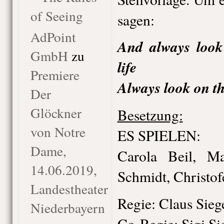
of Seeing
sagen:
AdPoint
And always look 
GmbH
zu
life
Premiere
Always look on the
Der
Glöckner
Besetzung:
von Notre
ES SPIELEN:
Dame,
Carola Beil, Ma
14.06.2019,
Schmidt, Christof
Landestheater
Regie: Claus Sieg
Niederbayern
Co-Regie: Sigi Si