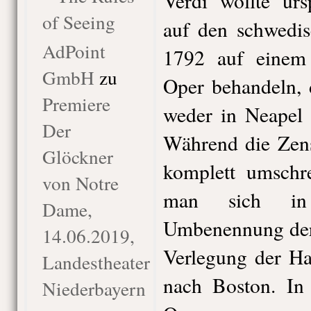
Verdi wollte urs
of Seeing
auf den schwedis
AdPoint
1792 auf einem 
GmbH
zu
Oper behandeln, 
Premiere
weder in Neapel 
Der
Während die Zens
Glöckner
komplett umschre
von Notre
man sich i
Dame,
Umbenennung der 
14.06.2019,
Verlegung der H
Landestheater
nach Boston. In 
Niederbayern