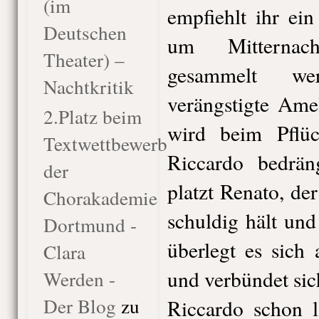
(im
empfiehlt ihr ei
Deutschen
um Mitternac
Theater) –
gesammelt we
Nachtkritik
verängstigte Ame
2.Platz beim
wird beim Pflü
Textwettbewerb
Riccardo bedräng
der
platzt Renato, der
Chorakademie
schuldig hält und
Dortmund -
überlegt es sich
Clara
und verbündet sic
Werden -
Der Blog
zu
Riccardo schon 