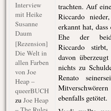
Interview
trachten. Auf ein
mit Heike
Riccardo nieder
Susanne
erkannt hat, dass e
Daum
Ehe der beide
[Rezension]
Riccardo stirb
Die Welt in
davon überzeugt 
allen Farben
nichts zu Schuld
von Joe
Renato seiners
Heap –
Mitverschwörern 
queerBUCH
ebenfalls getötet.
zu
Joe Heap
– The Rules