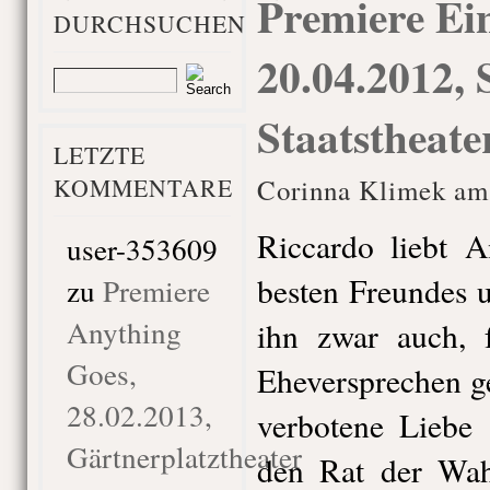
Premiere Ei
DURCHSUCHEN
20.04.2012, 
Staatstheat
LETZTE
KOMMENTARE
Corinna Klimek am 
Riccardo liebt A
user-353609
besten Freundes u
zu
Premiere
Anything
ihn zwar auch, f
Goes,
Eheversprechen g
28.02.2013,
verbotene Liebe 
Gärtnerplatztheater
den Rat der Wahr