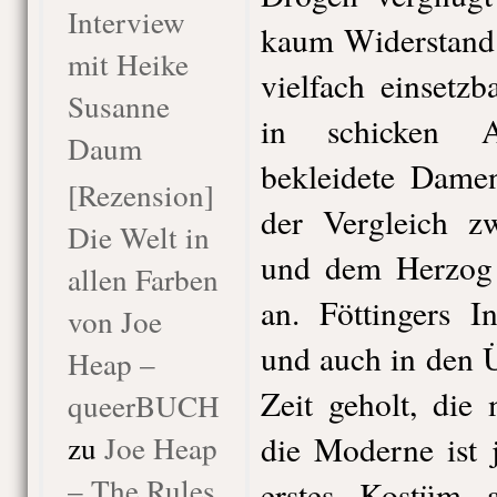
Interview
kaum Widerstand 
mit Heike
vielfach einsetz
Susanne
in schicken A
Daum
bekleidete Damen
[Rezension]
der Vergleich z
Die Welt in
und dem Herzog
allen Farben
an. Föttingers I
von Joe
und auch in den Ü
Heap –
Zeit geholt, die
queerBUCH
zu
Joe Heap
die Moderne ist 
– The Rules
erstes Kostüm 