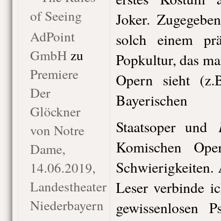
of Seeing
Joker. Zugegebe
AdPoint
solch einem pr
GmbH
zu
Popkultur, das ma
Premiere
Opern sieht (z
Der
Bayerischen
Glöckner
Staatsoper und
von Notre
Komischen Ope
Dame,
Schwierigkeiten. 
14.06.2019,
Landestheater
Leser verbinde i
Niederbayern
gewissenlosen Ps