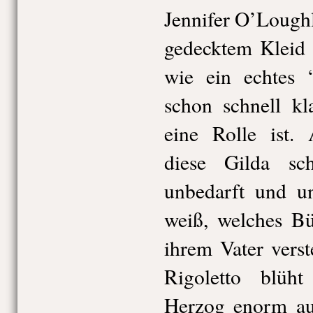
Jennifer O’Loughl
gedecktem Kleid 
wie ein echtes 
schon schnell kl
eine Rolle ist. 
diese Gilda sc
unbedarft und u
weiß, welches Bü
ihrem Vater vers
Rigoletto blüh
Herzog enorm auf