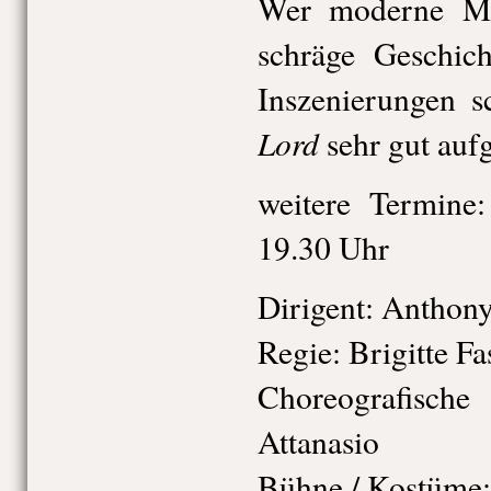
Wer moderne Mu
schräge Geschic
Inszenierungen s
Lord
sehr gut auf
weitere Termine
19.30 Uhr
Dirigent: Anthon
Regie: Brigitte F
Choreografisch
Attanasio
Bühne / Kostüme: