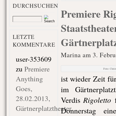
DURCHSUCHEN
Premiere Rig
Staatstheat
LETZTE
Gärtnerplatz
KOMMENTARE
Marina am 3. Febru
user-353609
zu
Premiere
Foto: Chri
ist wieder Zeit f
Anything
Goes,
im Gärtnerplatz
28.02.2013,
Rigoletto
Verdis
Gärtnerplatztheater
Donnerstag eine