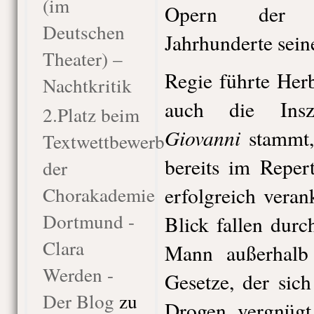
(im
Opern der le
Deutschen
Jahrhunderte sein
Theater) –
Regie führte Her
Nachtkritik
auch die Ins
2.Platz beim
Giovanni
stammt,
Textwettbewerb
bereits im Reper
der
Chorakademie
erfolgreich veran
Dortmund -
Blick fallen durc
Clara
Mann außerhalb d
Werden -
Gesetze, der sic
Der Blog
zu
Drogen vergnüg