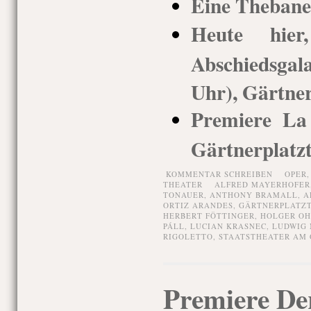
Eine Thebane
Heute hie
Abschiedsgal
Uhr), Gärtner
Premiere La
Gärtnerplatz
KOMMENTAR SCHREIBEN
OPER
THEATER
ALFRED MAYERHOFER
TONAUER
,
ANTHONY BRAMALL
,
A
ORTIZ ARANDES
,
GÄRTNERPLATZ
HERBERT FÖTTINGER
,
HOLGER O
PÁLL
,
LUCIAN KRASNEC
,
LUDWIG
RIGOLETTO
,
STAATSTHEATER AM
Premiere De