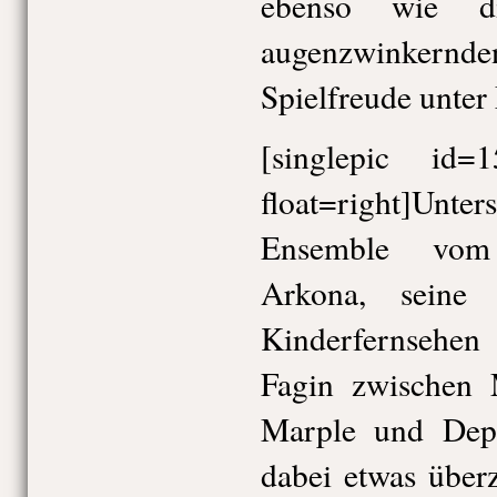
ebenso wie di
augenzwinkernden
Spielfreude unter 
[singlepic id
float=right]Unte
Ensemble vom
Arkona, seine
Kinderfernsehe
Fagin zwischen 
Marple und Depp
dabei etwas übe