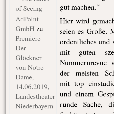
gut machen.“
of Seeing
AdPoint
Hier wird gemacht
GmbH
zu
seien es Große. 
Premiere
ordentliches und 
Der
mit guten sze
Glöckner
Nummernrevue w
von Notre
der meisten Schu
Dame,
mit top einstudi
14.06.2019,
und einem Gespü
Landestheater
runde Sache, d
Niederbayern