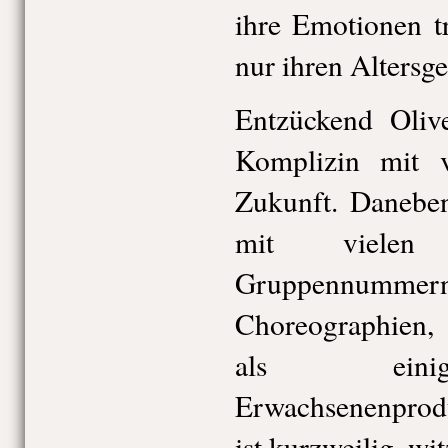
ihre Emotionen t
nur ihren Altersg
Entzückend Oliv
Komplizin mit v
Zukunft. Daneben
mit vielen
Gruppennummer
Choreographien,
als einig
Erwachsenenprod
ist kurzweilig, wi