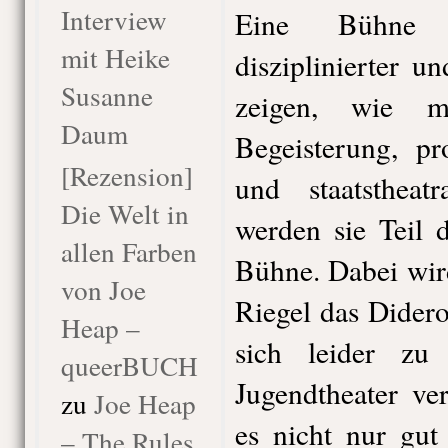
Interview
Eine Bühne vo
mit Heike
disziplinierter u
Susanne
zeigen, wie 
Daum
Begeisterung, pr
[Rezension]
und staatstheatr
Die Welt in
werden sie Teil 
allen Farben
Bühne. Dabei wir
von Joe
Riegel das Dider
Heap –
sich leider zu
queerBUCH
Jugendtheater ve
zu
Joe Heap
es nicht nur gut
– The Rules