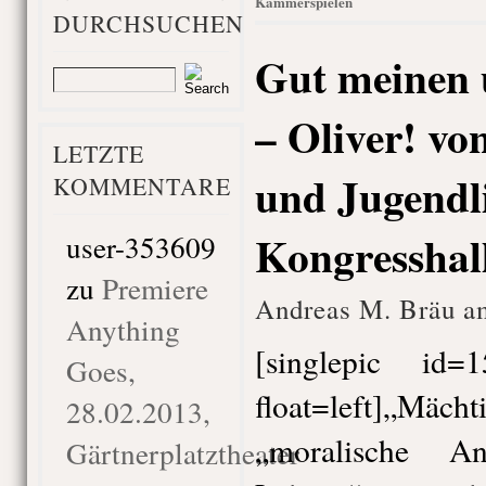
Kammerspielen
DURCHSUCHEN
Gut meinen 
– Oliver! vo
LETZTE
und Jugendli
KOMMENTARE
Kongresshall
user-353609
zu
Premiere
Andreas M. Bräu am
Anything
[singlepic id
Goes,
float=left]„Mächt
28.02.2013,
„moralische An
Gärtnerplatztheater