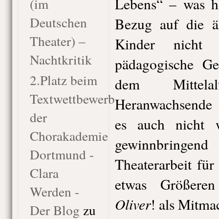
Lebens“ – was h
(im
Deutschen
Bezug auf die äs
Theater) –
Kinder nicht 
Nachtkritik
pädagogische Ge
2.Platz beim
dem Mittela
Textwettbewerb
Heranwachsende n
der
es auch nicht 
Chorakademie
gewinnbringen
Dortmund -
Theaterarbeit fü
Clara
etwas Größeren
Werden -
Oliver
! als Mitma
Der Blog
zu