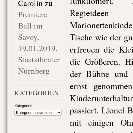
funktioniert. 
Carolin
zu
Regiei
Premiere
Marionettenkinde
Ball im
Savoy,
Tische wie der gu
19.01.2019,
erfreuen die Kle
Staatstheater
die Größeren. H
Nürnberg
der Bühne und 
ernst genomme
KATEGORIEN
Kinderunterhaltun
Kategorien
passiert. Lionel 
mit einigen Oh