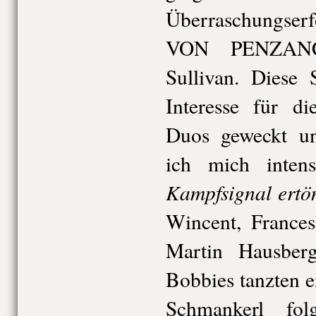
Überraschungs
VON PENZANC
Sullivan. Diese 
Interesse für d
Duos geweckt un
ich mich inten
Kampfsignal ertö
Wincent, Frances
Martin Hausber
Bobbies tanzten e
Schmankerl fo