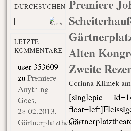
Premiere Jo
DURCHSUCHEN
Scheiterhauf
Gärtnerplatz
LETZTE
Alten Kongre
KOMMENTARE
Zweite Reze
user-353609
zu
Premiere
Corinna Klimek am 
Anything
[singlepic id
Goes,
float=left]Fleissig
28.02.2013,
Gärtnerplatzthea
Gärtnerplatztheater