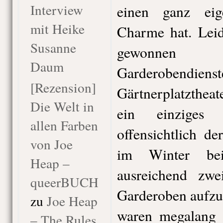
Interview
einen ganz eige
mit Heike
Charme hat. Leid
Susanne
gewonnen 
Daum
Garderobe
[Rezension]
Gärtnerplatzthea
Die Welt in
ein einziges
allen Farben
offensichtlich d
von Joe
im Winter bei
Heap –
ausreichend zw
queerBUCH
Garderoben aufzu
zu
Joe Heap
waren megalang 
– The Rules