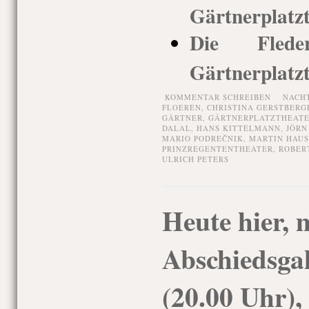
Gärtnerplatzt
Die Fleder
Gärtnerplatz
KOMMENTAR SCHREIBEN
NACH
FLOEREN
,
CHRISTINA GERSTBERG
GÄRTNER
,
GÄRTNERPLATZTHEAT
DALAL
,
HANS KITTELMANN
,
JÖRN
MARIO PODREČNIK
,
MARTIN HAU
PRINZREGENTENTHEATER
,
ROBER
ULRICH PETERS
Heute hier, 
Abschiedsgal
(20.00 Uhr),