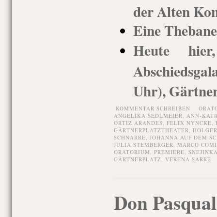
der Alten Kon
Eine Thebane
Heute hie
Abschiedsgal
Uhr), Gärtner
KOMMENTAR SCHREIBEN
ORAT
ANGELIKA SEDLMEIER
,
ANN-KATR
ORTIZ ARANDES
,
FELIX NYNCKE
,
GÄRTNERPLATZTHEATER
,
HOLGE
SCHNARRE
,
JOHANNA AUF DEM S
JULIA STEMBERGER
,
MARCO COM
ORATORIUM
,
PREMIERE
,
SNEJINK
GÄRTNERPLATZ
,
VERENA SARRÉ
Don Pasquale