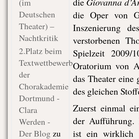
Giovanna d’A
die
(im
Deutschen
die Oper von G
Theater) –
Inszenierung de
Nachtkritik
verstorbenen Th
2.Platz beim
Spielzeit 2009/
Textwettbewerb
Oratorium von A
der
das Theater eine
Chorakademie
des gleichen Stoff
Dortmund -
Zuerst einmal e
Clara
der Aufführung. 
Werden -
ist ein wirklich
Der Blog
zu