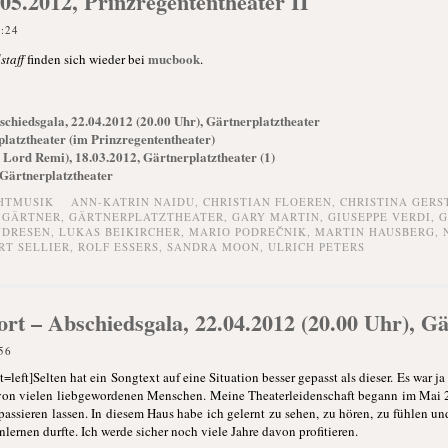
.05.2012, Prinzregententheater II
8:24
mucbook
staff
finden sich wieder bei
.
schiedsgala, 22.04.2012 (20.00 Uhr), Gärtnerplatztheater
platztheater (im Prinzregententheater)
Lord Remi), 18.03.2012, Gärtnerplatztheater (1)
 Gärtnerplatztheater
HTMUSIK
ANN-KATRIN NAIDU
,
CHRISTIAN FLOEREN
,
CHRISTINA GERS
,
GÄRTNER
,
GÄRTNERPLATZTHEATER
,
GARY MARTIN
,
GIUSEPPE VERDI
,
G
NDRESEN
,
LUKAS BEIKIRCHER
,
MARIO PODREČNIK
,
MARTIN HAUSBERG
,
RT SELLIER
,
ROLF ESSERS
,
SANDRA MOON
,
ULRICH PETERS
rt – Abschiedsgala, 22.04.2012 (20.00 Uhr), Gä
56
left]Selten hat ein Songtext auf eine Situation besser gepasst als dieser. Es war j
von vielen liebgewordenen Menschen. Meine Theaterleidenschaft begann im Mai 
ssieren lassen. In diesem Haus habe ich gelernt zu sehen, zu hören, zu fühlen und
lernen durfte. Ich werde sicher noch viele Jahre davon profitieren.