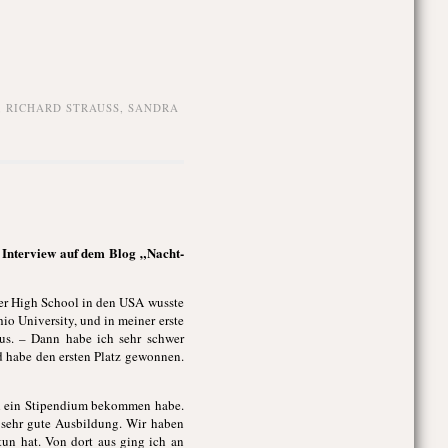
,
RICHARD STRAUSS
,
SANDRA
m Interview auf dem Blog „Nacht-
der High School in den USA wusste
hio University, und in meiner erste
aus. – Dann habe ich sehr schwer
d habe den ersten Platz gewonnen.
ch ein Stipendium bekommen habe.
e sehr gute Ausbildung. Wir haben
un hat. Von dort aus ging ich an