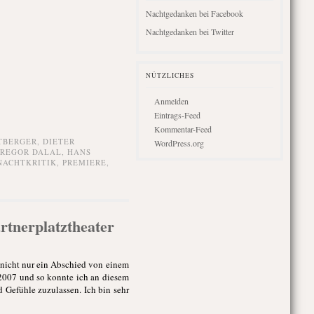
Nachtgedanken bei Facebook
Nachtgedanken bei Twitter
NÜTZLICHES
Anmelden
Eintrags-Feed
Kommentar-Feed
TBERGER
,
DIETER
WordPress.org
REGOR DALAL
,
HANS
NACHTKRITIK
,
PREMIERE
,
rtnerplatztheater
a nicht nur ein Abschied von einem
2007 und so konnte ich an diesem
 Gefühle zuzulassen. Ich bin sehr