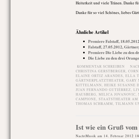
Heiterkeit und viele Tränen. Danke f
Danke für so viel Schönes, liebes Gärt
Ähnliche Artikel
Premiere Falstaff, 18.05.2012
Falstaff, 27.05.2012, Gärtner
Premiere Die Liebe zu den dr
Die Liebe zu den drei Orange
KOMMENTAR SCHREIBEN
NAC
CHRISTINA GERSTBERGER
,
CORN
ELAINE ORTIZ ARANDES
,
ELLA 
GÄRTNERPLATZTHEATER
,
GARY 
KITTELMANN
,
HEIKE SUSANNE 
JUAN FERNANDO GUTIÉRREZ
,
LI
HAUSBERG
,
MILICA JOVANOVIC
,
CAMPIONE
,
STAATSTHEATER AM
THOMAS SCHRAMM
,
TILMANN U
Ist wie ein Gruß vom
NachtMusik am 14. Februar 2012 1