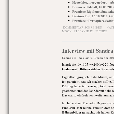
Heute hier, morgen dort – Ab
Premiere Falstaff, 18.05.2012
Premiere Rigoletto, Staatsth
Dantons Tod, 13.10.2018, Gä
Premiere “Der tapfere Soldat
KOMMENTAR SCHREIBEN
NAC
MOON
,
STEFANIE KUNSCHKE
Interview mit Sandr
Corinna Klimek am 9. Dezember 20
[singlepic id=1105 w=240 h=320 floa
Gedanken“. Bitte erzählen Sie uns 
Eigentlich ging ich in die Musik, we
ich gar nicht, was ich machen sollte. 
Prüfung habe ich versagt, total vers
gearbeitet, und das Jahr darauf habe
Das war so ein Zeichen, weiterzumach
Ich habe einen Bachelor Degree von 
Eine sehr, sehr reiche Familie dort
Bühnenbilder gemacht, wir haben Kos