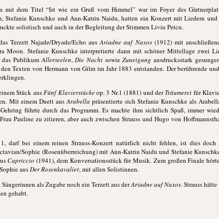
m mit dem Titel “Ist wie ein Gruß vom Himmel” war im Foyer des Gärtnerplatzt
n, Stefanie Kunschke und Ann-Katrin Naidu, hatten ein Konzert mit Liedern un
ckte solistisch und auch in der Begleitung der Stimmen Liviu Petcu.
das Terzett Najade/Dryade/Echo aus
Ariadne auf Naxos
(1912) mit anschließen
 Moon. Stefanie Kunschke interpretierte dann mit schöner Mittellage zwei Li
te das Publikum
Allerseelen
,
Die Nacht
sowie
Zuneigung
ausdrucksstark gesunge
ch den Texten von Hermann von Gilm im Jahr 1883 entstanden. Der berührende u
rklingen.
t einem Stück aus
Fünf Klavierstücke
op. 3 Nr.1 (1881) und der
Träumerei
für Klavie
ren. Mit einem Duett aus
Arabella
präsentierte sich Stefanie Kunschke als Arabel
Gehring führte durch das Programm. Es machte ihm sichtlich Spaß, immer wied
Frau Pauline zu zitieren, aber auch zwischen Strauss und Hugo von Hoffmannsthal
11, darf bei einem reinen Strauss-Konzert natürlich nicht fehlen, ist dies doc
ctavian/Sophie (Rosenüberreichung) mit Ann-Katrin Naidu und Stefanie Kunschke.
aus
Capriccio
(1941), dem Konversationsstück für Musik. Zum großen Finale hörte
 Sophie aus
Der Rosenkavalier
, mit allen Solistinnen.
 Sängerinnen als Zugabe noch ein Terzett aus der
Ariadne auf Naxos
. Strauss hätt
en gehabt.