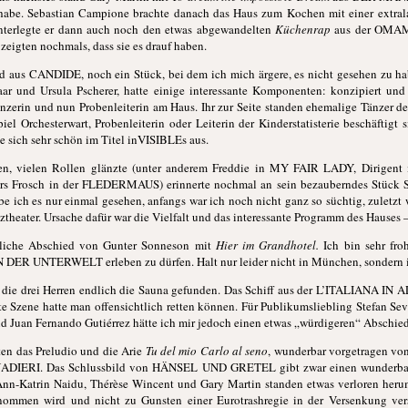
 habe. Sebastian Campione brachte danach das Haus zum Kochen mit einer extral
rlegte er dann auch noch den etwas abgewandelten
Küchenrap
aus der OMAM
igten nochmals, dass sie es drauf haben.
d aus CANDIDE, noch ein Stück, bei dem ich mich ärgere, es nicht gesehen zu h
r und Ursula Pscherer, hatte einige interessante Komponenten: konzipiert und
zerin und nun Probenleiterin am Haus. Ihr zur Seite standen ehemalige Tänzer des 
l Orchesterwart, Probenleiterin oder Leiterin der Kinderstatisterie beschäftigt
 sich sehr schön im Titel inVISIBLEs aus.
len, vielen Rollen glänzte (unter anderem Freddie in MY FAIR LADY, Dirig
 Frosch in der FLEDERMAUS) erinnerte nochmal an sein bezauberndes St
be ich es nur einmal gesehen, anfangs war ich noch nicht ganz so süchtig, zuletzt w
theater. Ursache dafür war die Vielfalt und das interessante Programm des Hauses
nliche Abschied von Gunter Sonneson mit
Hier im Grandhotel.
Ich bin sehr fr
 DER UNTERWELT erleben zu dürfen. Halt nur leider nicht in München, sondern i
n die drei Herren endlich die Sauna gefunden. Das Schiff aus der L’ITALIANA IN A
e Szene hatte man offensichtlich retten können. Für Publikumsliebling Stefan Seve
nd Juan Fernando Gutiérrez hätte ich mir jedoch einen etwas „würdigeren“ Abschie
ten das Preludio und die Arie
Tu del mio Carlo al seno
, wunderbar vorgetragen von
ADIERI. Das Schlussbild von HÄNSEL UND GRETEL gibt zwar einen wunderbaren
Ann-Katrin Naidu, Thérèse Wincent und Gary Martin standen etwas verloren herum
enommen wird und nicht zu Gunsten einer Eurotrashregie in der Versenkung ve