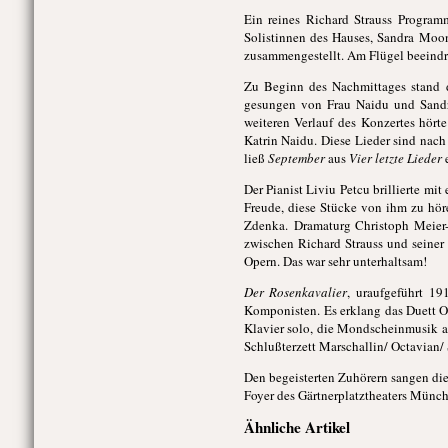
Ein reines Richard Strauss Program
Solistinnen des Hauses, Sandra Moo
zusammengestellt. Am Flügel beeindru
Zu Beginn des Nachmittages stand 
gesungen von Frau Naidu und Sandra
weiteren Verlauf des Konzertes hör
Katrin Naidu. Diese Lieder sind na
ließ
September
aus
Vier letzte Lieder
e
Der Pianist Liviu Petcu brillierte mi
Freude, diese Stücke von ihm zu hö
Zdenka. Dramaturg Christoph Meier-
zwischen Richard Strauss und seiner 
Opern. Das war sehr unterhaltsam!
Der Rosenkavalier
, uraufgeführt 19
Komponisten. Es erklang das Duett O
Klavier solo, die Mondscheinmusik 
Schlußterzett Marschallin/ Octavian/
Den begeisterten Zuhörern sangen die
Foyer des Gärtnerplatztheaters Münch
Ähnliche Artikel