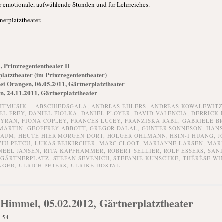
ür emotionale, aufwühlende Stunden und für Lehrreiches.
nerplatztheater.
, Prinzregententheater II
platztheater (im Prinzregententheater)
ei Orangen, 06.05.2011, Gärtnerplatztheater
n, 24.11.2011, Gärtnerplatztheater
HTMUSIK
ABSCHIEDSGALA
,
ANDREAS EHLERS
,
ANDREAS KOWALEWIT
EL FREY
,
DANIEL FIOLKA
,
DANIEL PLOYER
,
DAVID VALENCIA
,
DERRICK 
TYRAN
,
FIONA COPLEY
,
FRANCES LUCEY
,
FRANZISKA RABL
,
GABRIELE B
MARTIN
,
GEOFFREY ABBOTT
,
GREGOR DALAL
,
GUNTER SONNESON
,
HANS
DAUM
,
HEUTE HIER MORGEN DORT
,
HOLGER OHLMANN
,
HSIN-I HUANG
,
J
VIU PETCU
,
LUKAS BEIKIRCHER
,
MARC CLOOT
,
MARIANNE LARSEN
,
MAR
NEEL JANSEN
,
RITA KAPFHAMMER
,
ROBERT SELLIER
,
ROLF ESSERS
,
SAN
 GÄRTNERPLATZ
,
STEFAN SEVENICH
,
STEFANIE KUNSCHKE
,
THÉRÈSE WI
NGER
,
ULRICH PETERS
,
ULRIKE DOSTAL
 Himmel, 05.02.2012, Gärtnerplatztheater
8:54