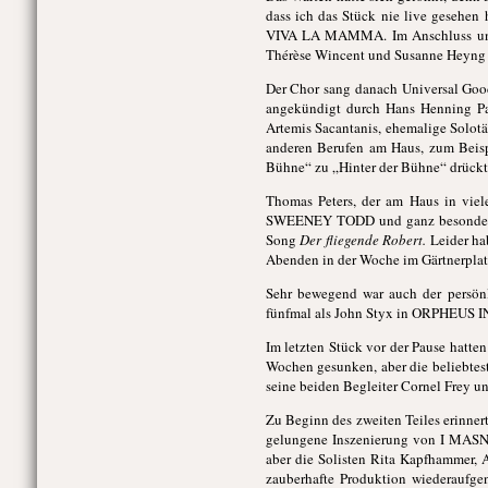
dass ich das Stück nie live gesehen
VIVA LA MAMMA. Im Anschluss unte
Thérèse Wincent und Susanne Heyng ze
Der Chor sang danach Universal Goo
angekündigt durch Hans Henning Paa
Artemis Sacantanis, ehemalige Solotän
anderen Berufen am Haus, zum Beispie
Bühne“ zu „Hinter der Bühne“ drückte
Thomas Peters, der am Haus in vie
SWEENEY TODD und ganz besonders
Song
Der fliegende Robert.
Leider ha
Abenden in der Woche im Gärtnerplatz
Sehr bewegend war auch der persö
fünfmal als John Styx in ORPHEUS IN
Im letzten Stück vor der Pause hatte
Wochen gesunken, aber die beliebtest
seine beiden Begleiter Cornel Frey u
Zu Beginn des zweiten Teiles erinner
gelungene Inszenierung von I MASN
aber die Solisten Rita Kapfhammer, 
zauberhafte Produktion wiederaufg