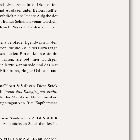
nd Liviu Petcu inne. Die meisten
nd Ausdauer unter Beweis stellte.
ahrlich nicht leichte Aufgabe der
te Thomas Schramm verantwortlich,
Daniel Ployer betreuten den Ton
ens verbinde. Irgendwann in den
en, die die Rolle der Eliza lange
en beiden Partien konnte sie ihr
 fahren. Sie bot ihrer würdigen
die letzte war marode und das war
ns Kittelmann, Holger Ohlmann und
Gilbert & Sullivan. Diese Stück
it.
Wenn das Kampfsignal ertönt
 letztes Mal dazu. Als Schmankerl
orgetragen von Rita Kapfhammer,
ten Twin Shadow aus AUGENBLICK
s zum nächsten Stück drei fesche
 VON LA MANCHA an. Schade,