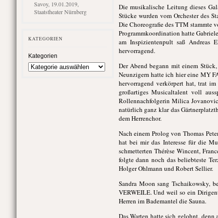
Savoy, 19.01.2019,
Die musikalische Leitung dieses Ga
Staatstheater Nürnberg
Stücke wurden vom Orchester des Staa
Die Choreografie des TTM stammte von
Programmkoordination hatte Gabriele
KATEGORIEN
am Inspizientenpult saß Andreas E
hervorragend.
Kategorien
Der Abend begann mit einem Stück, 
Neunzigern hatte ich hier eine MY FA
hervorragend verkörpert hat, trat 
großartiges Musicaltalent voll au
Rollennachfolgerin Milica Jovanovic
natürlich ganz klar das Gärtnerplat
dem Herrenchor.
Nach einem Prolog von Thomas Pete
hat bei mir das Interesse für die 
schmetterten Thérèse Wincent, Franc
folgte dann noch das beliebteste T
Holger Ohlmann und Robert Sellier.
Sandra Moon sang Tschaikowsky, b
VERWEILE. Und weil so ein Dirigent 
Herren im Bademantel die Sauna.
Das Warten hatte sich gelohnt, denn 