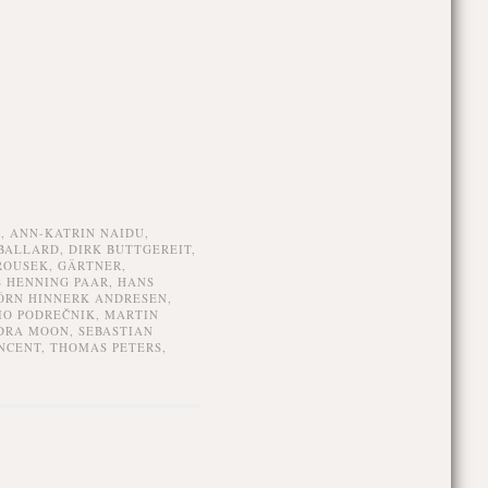
Z
,
ANN-KATRIN NAIDU
,
BALLARD
,
DIRK BUTTGEREIT
,
ROUSEK
,
GÄRTNER
,
 HENNING PAAR
,
HANS
ÖRN HINNERK ANDRESEN
,
IO PODREČNIK
,
MARTIN
DRA MOON
,
SEBASTIAN
NCENT
,
THOMAS PETERS
,