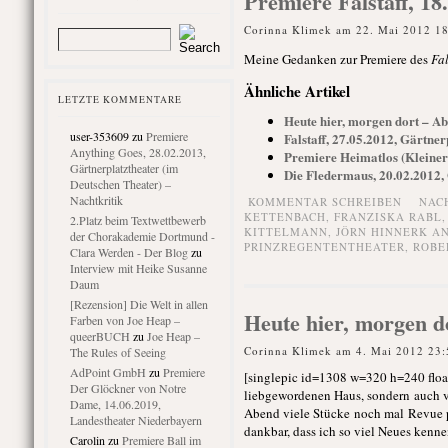
Premiere Falstaff, 18
Corinna Klimek am 22. Mai 2012 1
Meine Gedanken zur Premiere des
Fal
Ähnliche Artikel
LETZTE KOMMENTARE
Heute hier, morgen dort – Ab
user-353609
zu
Premiere
Falstaff, 27.05.2012, Gärtner
Anything Goes, 28.02.2013,
Premiere Heimatlos (Kleiner 
Gärtnerplatztheater (im
Die Fledermaus, 20.02.2012,
Deutschen Theater) –
Nachtkritik
KOMMENTAR SCHREIBEN
NAC
KETTENBACH
,
FRANZISKA RABL
2.Platz beim Textwettbewerb
KITTELMANN
,
JÖRN HINNERK A
der Chorakademie Dortmund -
PRINZREGENTENTHEATER
,
ROBE
Clara Werden - Der Blog
zu
Interview mit Heike Susanne
Daum
[Rezension] Die Welt in allen
Heute hier, morgen do
Farben von Joe Heap –
queerBUCH
zu
Joe Heap –
Corinna Klimek am 4. Mai 2012 23:
The Rules of Seeing
AdPoint GmbH
zu
Premiere
[singlepic id=1308 w=320 h=240 float=
Der Glöckner von Notre
liebgewordenen Haus, sondern auch 
Dame, 14.06.2019,
Abend viele Stücke noch mal Revue pa
Landestheater Niederbayern
dankbar, dass ich so viel Neues kennen
Carolin
zu
Premiere Ball im