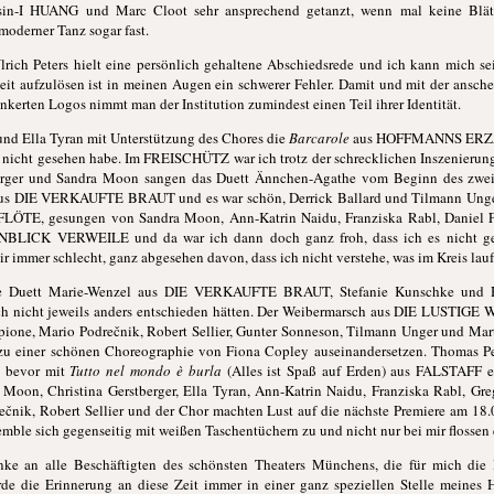
I HUANG und Marc Cloot sehr ansprechend getanzt, wenn mal keine Blätte
 moderner Tanz sogar fast.
Ulrich Peters hielt eine persönlich gehaltene Abschiedsrede und ich kann mich s
eit aufzulösen ist in meinen Augen ein schwerer Fehler. Damit und mit der ansc
ankerten Logos nimmt man der Institution zumindest einen Teil ihrer Identität.
und Ella Tyran mit Unterstützung des Chores die
Barcarole
aus HOFFMANNS ERZÄH
h nicht gesehen habe. Im FREISCHÜTZ war ich trotz der schrecklichen Inszenierung 
tberger und Sandra Moon sangen das Duett Ännchen-Agathe vom Beginn des zwei
aus DIE VERKAUFTE BRAUT und es war schön, Derrick Ballard und Tilmann Unger
FLÖTE, gesungen von Sandra Moon, Ann-Katrin Naidu, Franziska Rabl, Daniel Fi
BLICK VERWEILE und da war ich dann doch ganz froh, dass ich es nicht ges
r immer schlecht, ganz abgesehen davon, dass ich nicht verstehe, was im Kreis lau
ne Duett Marie-Wenzel aus DIE VERKAUFTE BRAUT, Stefanie Kunschke und H
ich nicht jeweils anders entschieden hätten. Der Weibermarsch aus DIE LUSTIGE
pione, Mario Podrečnik, Robert Sellier, Gunter Sonneson, Tilmann Unger und Mar
 zu einer schönen Choreographie von Fiona Copley auseinandersetzen. Thomas Pet
e, bevor mit
Tutto nel mondo è burla
(Alles ist Spaß auf Erden) aus FALSTAFF ei
oon, Christina Gerstberger, Ella Tyran, Ann-Katrin Naidu, Franziska Rabl, Gre
čnik, Robert Sellier und der Chor machten Lust auf die nächste Premiere am 18.0
e sich gegenseitig mit weißen Taschentüchern zu und nicht nur bei mir flossen e
ke an alle Beschäftigten des schönsten Theaters Münchens, die für mich die l
e die Erinnerung an diese Zeit immer in einer ganz speziellen Stelle meines 