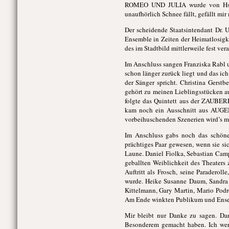
ROMEO UND JULIA wurde von Hsin-
unaufhörlich Schnee fällt, gefällt mir
Der scheidende Staatsintendant Dr. 
Ensemble in Zeiten der Heimatlosigk
des im Stadtbild mittlerweile fest ver
Im Anschluss sangen Franziska Rabl 
schon länger zurück liegt und das ic
der Sänger spricht. Christina Gers
gehört zu meinen Lieblingsstücken 
folgte das Quintett aus der ZAUBER
kam noch ein Ausschnitt aus AUGEN
vorbeihuschenden Szenerien wird’s mi
Im Anschluss gabs noch das schö
prächtiges Paar gewesen, wenn sie s
Laune. Daniel Fiolka, Sebastian Cam
geballten Weiblichkeit des Theaters
Auftritt als Frosch, seine Paraderoll
wurde. Heike Susanne Daum, Sandra M
Kittelmann, Gary Martin, Mario Podre
Am Ende winkten Publikum und Ensembl
Mir bleibt nur Danke zu sagen. Dan
Besonderem gemacht haben. Ich werd