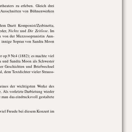
heaters zu erleben. Gleich drei
d Ausschnitten von Bühnenwerken
dem Duett Komponist/Zerbinetta,
eder,
Nichts
und
Die Zeitlose
. Im
n von der Mezzosopranistin Ann-
nd innige Sopran von Sandra Moon
r op.9 Nr.4 (1882); es machte viel
la und Sandra Moon als Schwester
er Geschichten und Briefwechsel
, dem Textdichter vieler Strauss-
h eines der wichtigsten Werke des
 Als vorletzte Darbietung wieder
 man das eindrucksvoll gestaltete
e viel Freude bei diesem Konzert im