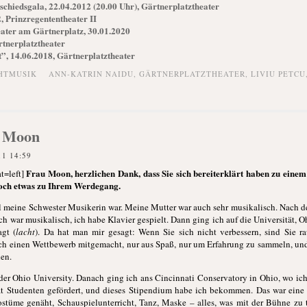
schiedsgala, 22.04.2012 (20.00 Uhr), Gärtnerplatztheater
, Prinzregententheater II
eater am Gärtnerplatz, 30.01.2020
rtnerplatztheater
”, 14.06.2018, Gärtnerplatztheater
HTMUSIK
ANN-KATRIN NAIDU
,
GÄRTNERPLATZTHEATER
,
LIVIU PETCU
a Moon
11 14:59
Frau Moon, herzlichen Dank, dass Sie sich bereiterklärt haben zu eine
t=left]
doch etwas zu Ihrem Werdegang.
il meine Schwester Musikerin war. Meine Mutter war auch sehr musikalisch. Nach 
Ich war musikalisch, ich habe Klavier gespielt. Dann ging ich auf die Universität, O
agt (
lacht
). Da hat man mir gesagt: Wenn Sie sich nicht verbessern, sind Sie r
 ich einen Wettbewerb mitgemacht, nur aus Spaß, nur um Erfahrung zu sammeln, un
en.
der Ohio University. Danach ging ich ans Cincinnati Conservatory in Ohio, wo i
 hat Studenten gefördert, und dieses Stipendium habe ich bekommen. Das war ein
tüme genäht, Schauspielunterricht, Tanz, Maske – alles, was mit der Bühne zu t