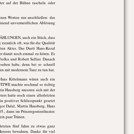
r auf der Bühne rascheln oder
einen Worten nur anschließen: das
heinend unvermeidlichen Ablösung
LUNGEN, auch ein Stück, dass
ziemlich oft, was für die Qualität
ten Aktes. Das Duett Hans-Kezal
 damit noch einmal zu hören. Es
olka und Robert Sellier. Danach
ehen habe, denn bei so schnell
fen mit modernem Tanz zu tun hat.
ans Kittelmann wären auch ein
 WITWE machte nochmal so richtig
tin Hausberg mussten sich mit der
ers hatte noch einen allerletzten
n positiver Schlusspunkt gesetzt
gor Dalal, Martin Hausberg, Hans
5., dann im Prinzregententheater.
in paar Tränen.
etzten fünf Jahre zu etwas ganz
Herzens bewahren. Danke für viel