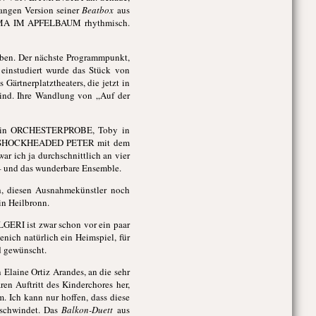
angen Version seiner
Beatbox
aus
A IM APFELBAUM rhythmisch.
aben. Der nächste Programmpunkt,
 einstudiert wurde das Stück von
Gärtnerplatztheaters, die jetzt in
 sind. Ihre Wandlung von „Auf der
ent in ORCHESTERPROBE, Toby in
ück SHOCKHEADED PETER mit dem
ar ich ja durchschnittlich an vier
 – und das wunderbare Ensemble.
oh, diesen Ausnahmekünstler noch
n Heilbronn.
LGERI ist zwar schon vor ein paar
nich natürlich ein Heimspiel, für
d gewünscht.
 Elaine Ortiz Arandes, an die sehr
 Auftritt des Kinderchores her,
. Ich kann nur hoffen, dass diese
rschwindet. Das
Balkon-Duett
aus