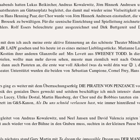
laabends hatten Lukas Beikircher, Andreas Kowalewitz, Jörn Hinnerk Andresen u
tstheaters am Gärtnerplatz begleitet, das damit mal wieder seine Vielseitigkeit u
 Hans Henning Paar, der Chor wurde von Jörn Hinnerk Andresen einstudiert, die w
 Brousek zu bewältigen. Für die szenische Einrichtung und Spielleitung zeichne
hlers. Rolf Essers beleuchtete ganz ausgezeichnet und Dirk Buttgereit und 
mit dem ich auch meine erste aktive Erinnerung an das schönste Theater Münch
IR LADY gesehen und bis heute ist es eines meiner Lieblingsstücke. Marianne Lars
im Kostüm ihrer anderen Glanzrolle auf: Mrs Lovett aus SWEENEY TODD. In dies
sspielen, wollte man mehr davon sehen, musste man ziemlich weit nach Osten
 dann auch Pasteten an, die erste war voll Alkohol (was da wohl drin war 😉 ), 
ztheater. Unterstützt wurden die beiden von Sebastian Campione, Cornel Frey, Ha
rs ging es weiter mit dem Überraschungserfolg DIE PIRATEN VON PENZANCE von 
Musik des genialen Duos geweckt und seitdem beschäftige ich mich intensiv dam
es Lucey, Ulrike Dostal, Martin Hausberg, der Chor und die Bobbies tanzten ein
erzett im G&S-Kanon,
Als Du uns schnöd verlassen hast
, wie immer hinreißend v
egleitet von Andreas Kowalewitz, und Neel Jansen und David Valencia zeig
auch wieder von der Bühne in den Graben muss, suchten in der kleinen Pause bi
als nächstes stand Gary Martin mit
To dream the impossible Dream
aus DER MANN