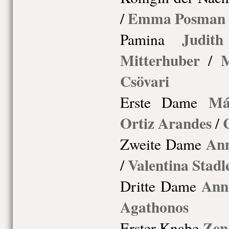
Emma Posman
/
Judith
Pamina
Mitterhuber
M
/
Csövari
Má
Erste Dame
Ortiz Arandes
/
Ann
Zweite Dame
Valentina Stadl
/
Ann
Dritte Dame
Agathonos
Zen
Erster Knabe