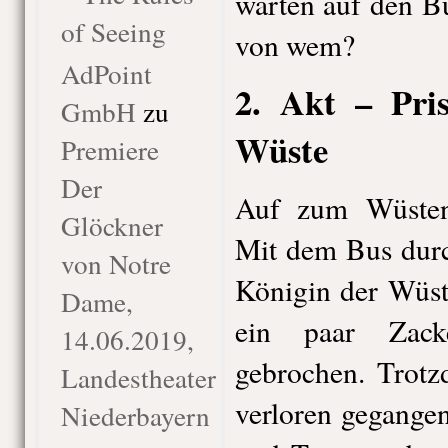
warten auf den Bu
of Seeing
von wem?
AdPoint
2. Akt – Pris
GmbH
zu
Wüste
Premiere
Der
Auf zum Wüste
Glöckner
Mit dem Bus durc
von Notre
Königin der Wüste
Dame,
ein paar Zac
14.06.2019,
gebrochen. Trotz
Landestheater
verloren gegangen
Niederbayern