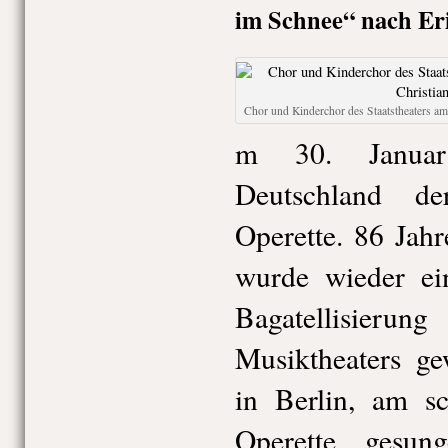
im Schnee“ nach Er
Chor und Kinderchor des Staatstheaters a
m 30. Janua
Deutschland d
Operette. 86 Jah
wurde wieder ei
Bagatellisier
Musiktheaters g
in Berlin, am sc
Operette gesun