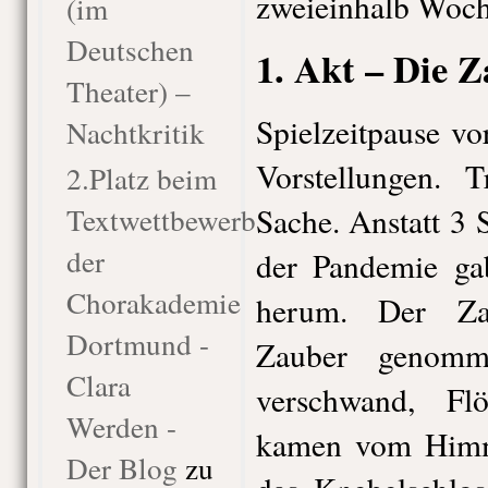
zweieinhalb Woch
(im
Deutschen
1. Akt – Die Z
Theater) –
Spielzeitpause vo
Nachtkritik
Vorstellungen. T
2.Platz beim
Textwettbewerb
Sache. Anstatt 3
der
der Pandemie ga
Chorakademie
herum. Der Za
Dortmund -
Zauber genomm
Clara
verschwand, Fl
Werden -
kamen vom Himme
Der Blog
zu