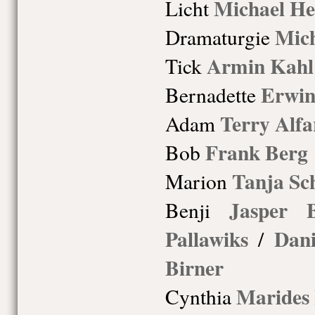
Michael He
Licht
Mich
Dramaturgie
Armin Kahl
Tick
Erwin
Bernadette
Terry Alfa
Adam
Frank Berg
Bob
Tanja Sc
Marion
Jasper 
Benji
Pallawiks
Dani
/
Birner
Marides
Cynthia