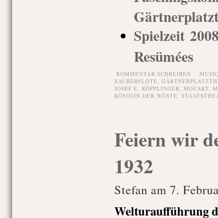
Gärtnerplatz
Spielzeit 200
Resümées
KOMMENTAR SCHREIBEN
MUSI
ZAUBERFLÖTE
,
GÄRTNERPLATZTH
JOSEF E. KÖPPLINGER
,
MOZART
,
M
KÖNIGIN DER WÜSTE
,
STAATSTHE
Feiern wir 
1932
Stefan am 7. Febru
Welturaufführung d