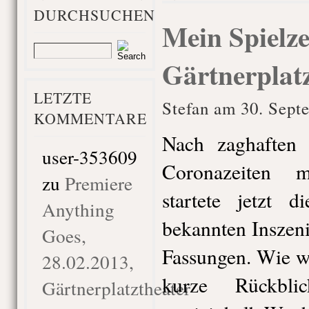
DURCHSUCHEN
Mein Spielze
Gärtnerplat
LETZTE
Stefan am 30. Sept
KOMMENTARE
Nach zaghaften 
user-353609
Coronazeiten 
zu
Premiere
startete jetzt d
Anything
bekannten Inszen
Goes,
Fassungen. Wie w
28.02.2013,
kurze Rückbli
Gärtnerplatztheater