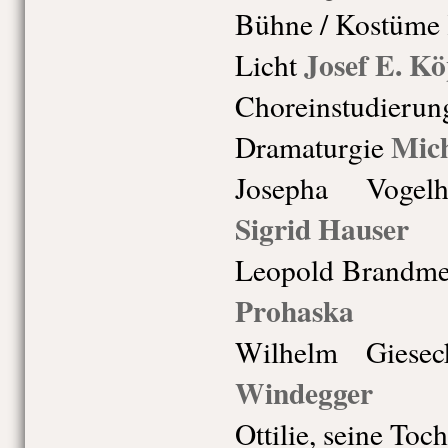
Bühne / Kostüme
Josef E. Kö
Licht
Choreinstudierun
Mich
Dramaturgie
Josepha Vogelh
Sigrid Hauser
Leopold Brandmey
Prohaska
Wilhelm Giesec
Windegger
Ottilie, seine Toch