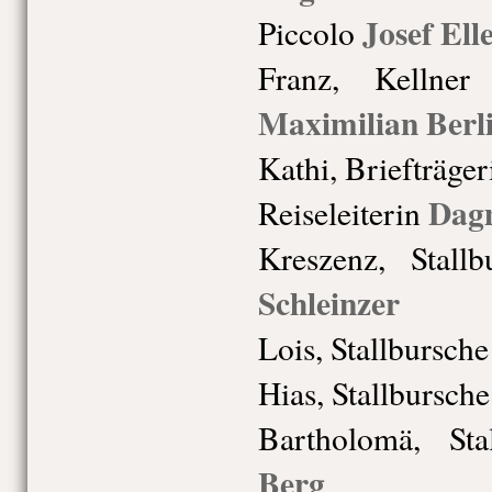
Josef Ell
Piccolo
Franz, Kellner
Maximilian Berl
Kathi, Briefträger
Dag
Reiseleiterin
Kreszenz, Stallb
Schleinzer
Lois, Stallbursche
Hias, Stallbursche
Bartholomä, Stal
Berg