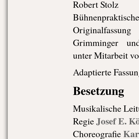
Robert Stolz
Bühnenpraktisch
Originalfass
Grimminger un
unter Mitarbeit v
Adaptierte Fassun
Besetzung
Musikalische Lei
Josef E. K
Regie
Kar
Choreografie