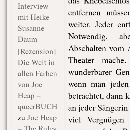
das Knebelschlos
Interview
entfernen müss
mit Heike
weiter. Jeder en
Susanne
Notwendig, ab
Daum
Abschalten vom A
[Rezension]
Theater mache.
Die Welt in
wunderbarer Gen
allen Farben
wenn man jeden 
von Joe
Heap –
betrachtet, dann
queerBUCH
an jeder Sängeri
zu
Joe Heap
viel Vergnügen 
– The Rules