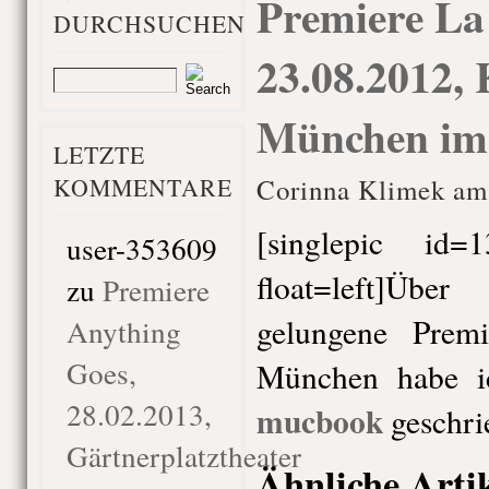
Premiere La
DURCHSUCHEN
23.08.2012,
München im
LETZTE
KOMMENTARE
Corinna Klimek am 
[singlepic id
user-353609
float=left]Übe
zu
Premiere
gelungene Prem
Anything
Goes,
München habe i
28.02.2013,
mucbook
geschri
Gärtnerplatztheater
Ähnliche Arti