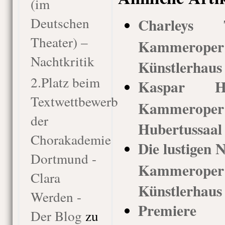
(im
Deutschen
Charleys T
Theater) –
Kammerop
Nachtkritik
Künstlerhaus
2.Platz beim
Kaspar Hau
Textwettbewerb
Kammerop
der
Hubertussaal
Chorakademie
Die lustigen 
Dortmund -
Kammerop
Clara
Künstlerhaus
Werden -
Premier
Der Blog
zu