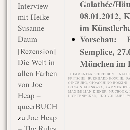
Galathée/Hä
Interview
08.01.2012,
mit Heike
im Künstlerh
Susanne
Vorschau: 
Daum
Semplice, 27
[Rezension]
Die Welt in
München im H
allen Farben
KOMMENTAR SCHREIBEN
NACH
FRITSCHE
,
BURKHARD KOSCHE
,
DA
von Joe
GINZBURG
,
GIOACCHINO ROSSINI
,
IRINA NIKOLSKAYA
,
KAMMEROPE
MAXIMILIAN KIENER
,
MUCBOOK
,
Heap –
LICHTENECKER
,
UDO VOLLMER
,
W
queerBUCH
zu
Joe Heap
– The Rules