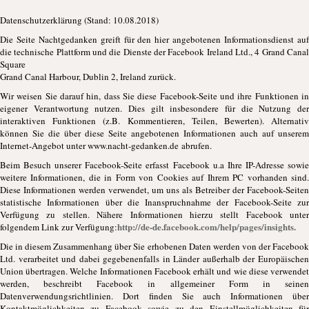
Datenschutzerklärung (Stand: 10.08.2018)
Die Seite Nachtgedanken greift für den hier angebotenen Informationsdienst auf
die technische Plattform und die Dienste der Facebook Ireland Ltd., 4 Grand Canal
Square
Grand Canal Harbour, Dublin 2, Ireland zurück.
Wir weisen Sie darauf hin, dass Sie diese Facebook-Seite und ihre Funktionen in
eigener Verantwortung nutzen. Dies gilt insbesondere für die Nutzung der
interaktiven Funktionen (z.B. Kommentieren, Teilen, Bewerten). Alternativ
können Sie die über diese Seite angebotenen Informationen auch auf unserem
Internet-Angebot unter www.nacht-gedanken.de abrufen.
Beim Besuch unserer Facebook-Seite erfasst Facebook u.a Ihre IP-Adresse sowie
weitere Informationen, die in Form von Cookies auf Ihrem PC vorhanden sind.
Diese Informationen werden verwendet, um uns als Betreiber der Facebook-Seiten
statistische Informationen über die Inanspruchnahme der Facebook-Seite zur
Verfügung zu stellen. Nähere Informationen hierzu stellt Facebook unter
http://de-de.facebook.com/help/pages/insights.
folgendem Link zur Verfügung:
Die in diesem Zusammenhang über Sie erhobenen Daten werden von der Facebook
Ltd. verarbeitet und dabei gegebenenfalls in Länder außerhalb der Europäischen
Union übertragen. Welche Informationen Facebook erhält und wie diese verwendet
werden, beschreibt Facebook in allgemeiner Form in seinen
Datenverwendungsrichtlinien. Dort finden Sie auch Informationen über
Kontaktmöglichkeiten zu Facebook sowie zu den Einstellmöglichkeiten für