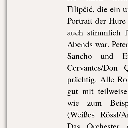
Filipčić, die ein
Portrait der Hur
auch stimmlich f
Abends war. Pete
Sancho und Er
Cervantes/Don Q
prächtig. Alle Ro
gut mit teilweis
wie zum Beisp
(Weißes Rössl/An
Das Orchester d