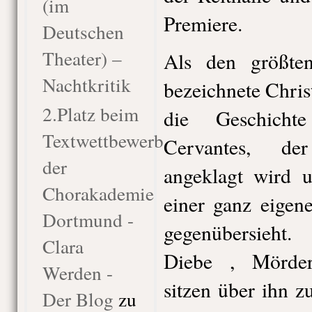
(im
Premiere.
Deutschen
Theater) –
Als den größte
Nachtkritik
bezeichnete Chri
2.Platz beim
die Geschich
Textwettbewerb
Cervantes, de
der
angeklagt wird 
Chorakademie
einer ganz eigen
Dortmund -
gegenübersieht.
Clara
Diebe , Mörder,
Werden -
sitzen über ihn z
Der Blog
zu