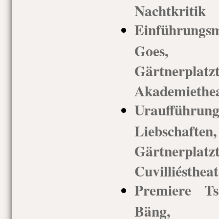
Nachtkritik
Einführung
Goes, 
Gärtnerp
Akademiethea
Uraufführ
Liebschaf
Gärtnerp
Cuvilliéstheat
Premiere Ts
Bäng, 