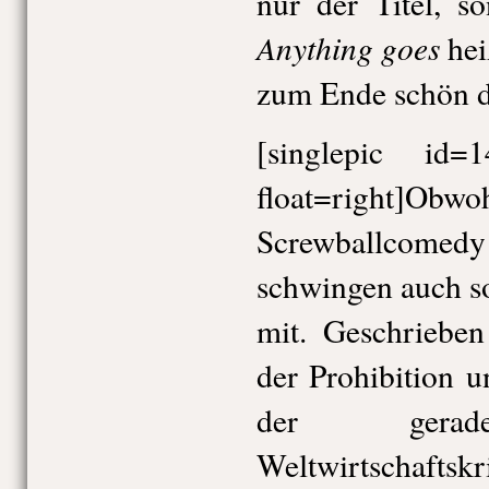
nur der Titel, s
Anything goes
hei
zum Ende schön d
[singlepic id
float=right]O
Screwballcom
schwingen auch so
mit. Geschriebe
der Prohibition 
der gerade
Weltwirtschaf