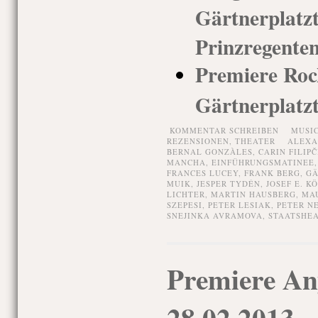
Gärtnerp
Prinzregenten
Premiere Rock
Gärtnerplatz
KOMMENTAR SCHREIBEN
MUSI
REZENSIONEN,
THEATER
ALEXA
BERNAL GONZÀLES
,
CARIN FILIPČ
MANCHA
,
EINFÜHRUNGSMATINEE
FRANCES LUCEY
,
FRANK BERG
,
GÄ
MUIK
,
JESPER TYDÉN
,
JOSEF E. K
LICHTER
,
MARTIN HAUSBERG
,
MA
SZEPESI
,
PETER LESIAK
,
PETER N
SNEJINKA AVRAMOVA
,
STAATSHE
Premiere An
28.02.2013,