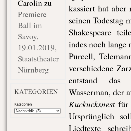
Carolin
zu
kassiert hat aber 
Premiere
seinen Todestag m
Ball im
Shakespeare tei
Savoy,
indes noch lange
19.01.2019,
Purcell, Teleman
Staatstheater
verschiedene Zarz
Nürnberg
entstand das
Wasserman, der 
KATEGORIEN
Kuckucksnest
für
Kategorien
Ursprünglich so
Liedtexte schre