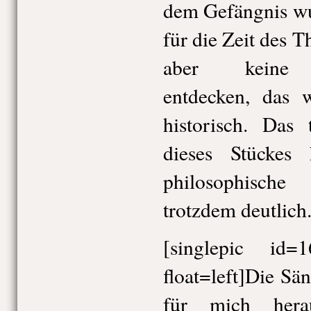
dem Gefängnis wu
für die Zeit des T
aber keine R
entdecken, das 
historisch. Das
dieses Stückes
philosophisch
trotzdem deutlich
[singlepic id
float=left]Die Sä
für mich hera