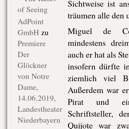
Sichtweise ist a
of Seeing
träumen alle den
AdPoint
Miguel de Cer
GmbH
zu
mindestens drei
Premiere
Der
auch er hat als Ste
Glöckner
insofern dürfte 
von Notre
ziemlich viel Bi
Dame,
Außerdem war er
14.06.2019,
Pirat und ein
Landestheater
Schriftsteller, 
Niederbayern
Quijote war zwa