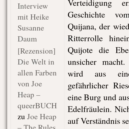
Verteidigung e
Interview
Geschichte vo
mit Heike
Quijana, der wied
Susanne
Ritterrolle hin
Daum
Quijote die E
[Rezension]
unsicher macht. 
Die Welt in
allen Farben
wird aus ein
von Joe
gefährlicher Rie
Heap –
eine Burg und au
queerBUCH
Edelfräulein. Nic
zu
Joe Heap
auf Verständnis s
– The Rules