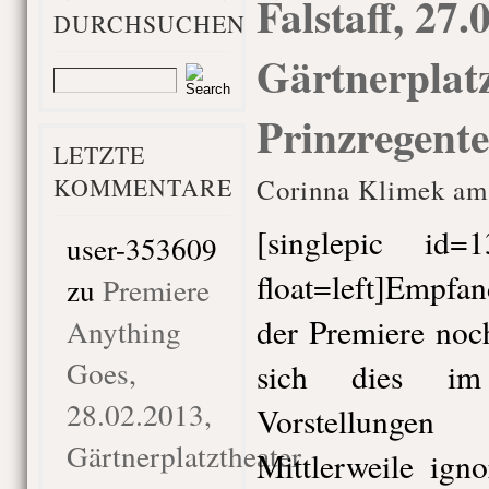
Falstaff, 27.
DURCHSUCHEN
Gärtnerplatz
Prinzregente
LETZTE
KOMMENTARE
Corinna Klimek am
[singlepic id
user-353609
float=left]Empfa
zu
Premiere
der Premiere noch
Anything
Goes,
sich dies i
28.02.2013,
Vorstellunge
Gärtnerplatztheater
Mittlerweile igno