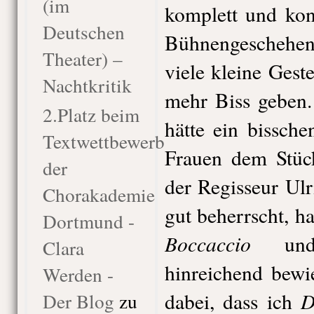
(im
komplett und kon
Deutschen
Bühnengeschehen
Theater) –
viele kleine Ges
Nachtkritik
mehr Biss geben
2.Platz beim
hätte ein bissch
Textwettbewerb
Frauen dem Stück
der
der Regisseur Ulr
Chorakademie
gut beherrscht, ha
Dortmund -
Boccaccio
un
Clara
hinreichend bewi
Werden -
D
dabei, dass ich
Der Blog
zu