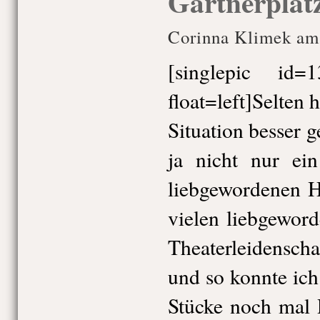
Gärtnerplat
Corinna Klimek am 
[singlepic id
float=left]Selten 
Situation besser g
ja nicht nur ei
liebgewordenen H
vielen liebgewor
Theaterleidensch
und so konnte ic
Stücke noch mal 