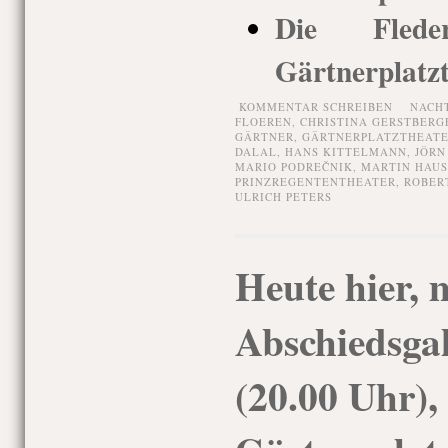
Die Fleder
Gärtnerplatz
KOMMENTAR SCHREIBEN
NACH
FLOEREN
,
CHRISTINA GERSTBERG
GÄRTNER
,
GÄRTNERPLATZTHEAT
DALAL
,
HANS KITTELMANN
,
JÖRN
MARIO PODREČNIK
,
MARTIN HAU
PRINZREGENTENTHEATER
,
ROBER
ULRICH PETERS
Heute hier, 
Abschiedsgal
(20.00 Uhr),