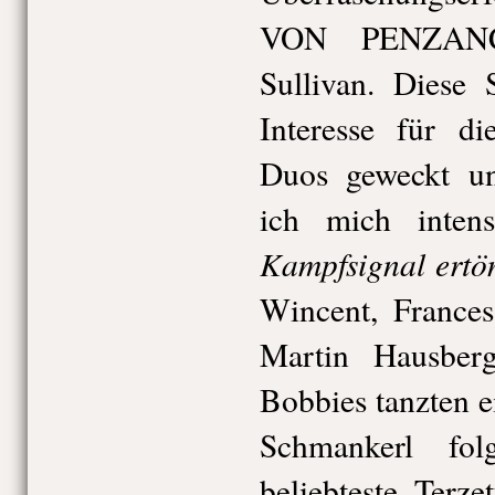
VON PENZANC
Sullivan. Diese 
Interesse für d
Duos geweckt un
ich mich inten
Kampfsignal ertö
Wincent, Frances
Martin Hausber
Bobbies tanzten e
Schmankerl fo
beliebteste Ter