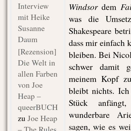
Interview
Windsor
Fal
dem
mit Heike
was die Umsetz
Susanne
Shakespeare betr
Daum
dass mir einfach
[Rezension]
bleiben. Bei Nico
Die Welt in
schwer damit g
allen Farben
meinem Kopf zu 
von Joe
bleibt nichts. Ic
Heap –
Stück anfängt
queerBUCH
wunderbare Ari
zu
Joe Heap
sagen, wie es wei
– The Rules