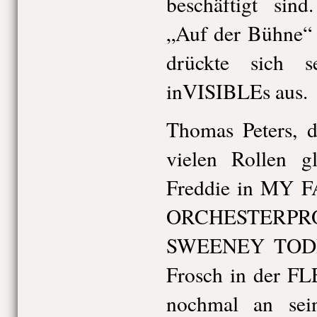
beschäftigt sin
„Auf der Bühne“ 
drückte sich 
inVISIBLEs aus.
Thomas Peters, d
vielen Rollen g
Freddie in MY F
ORCHESTERP
SWEENEY TODD 
Frosch in der F
nochmal an sei