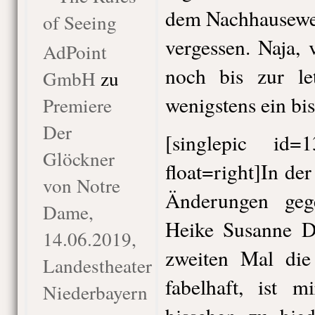
dem Nachhauseweg
of Seeing
vergessen. Naja, v
AdPoint
noch bis zur let
GmbH
zu
wenigstens ein bi
Premiere
Der
[singlepic id
Glöckner
float=right]In de
von Notre
Änderungen geg
Dame,
Heike Susanne D
14.06.2019,
zweiten Mal die 
Landestheater
fabelhaft, ist m
Niederbayern