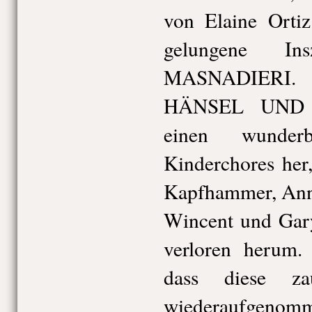
von Elaine Ortiz
gelungene In
MASNADIERI. D
HÄNSEL UND 
einen wunderb
Kinderchores her,
Kapfhammer, Ann-
Wincent und Gary
verloren herum.
dass diese zau
wiederaufgenomm