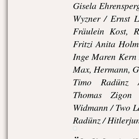
Gisela Ehrensperg
Wyzner / Ernst L
Fräulein Kost, R
Fritzi Anita Holm
Inge Maren Kern 
Max, Hermann, Go
Timo Radünz /
Thomas Zigon 
Widmann / Two La
Radünz / Hitlerju