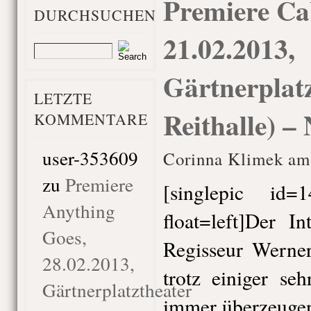
Premiere Ca
DURCHSUCHEN
21.02.2013,
Gärtnerplatz
LETZTE
Reithalle) –
KOMMENTARE
user-353609
Corinna Klimek am 
zu
Premiere
[singlepic id
Anything
float=left]Der In
Goes,
Regisseur Werne
28.02.2013,
trotz einiger se
Gärtnerplatztheater
immer überzeugen,