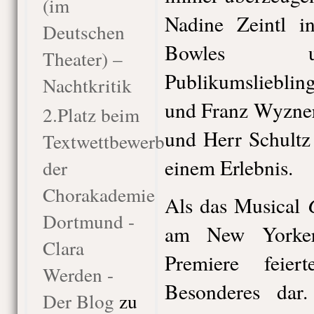
(im
Nadine Zeintl i
Deutschen
Bowles u
Theater) –
Publikumslieblin
Nachtkritik
und Franz Wyzner
2.Platz beim
und Herr Schult
Textwettbewerb
einem Erlebnis.
der
Chorakademie
Als das Musical
Dortmund -
am New Yorker
Clara
Premiere feier
Werden -
Besonderes dar
Der Blog
zu