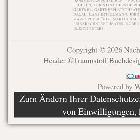
KOMMENTAR SCHREIBEN
NACH
FLOEREN
,
CHRISTINA GERSTBERG
GÄRTNER
,
GÄRTNERPLATZTHEAT
DALAL
,
HANS KITTELMANN
,
JÖRN
MARIO PODREČNIK
,
MARTIN HAU
PRINZREGENTENTHEATER
,
ROBER
ULRICH PETERS
Copyright © 2026
Nach
Header ©Traumstoff Buchdesi
Powered by
W
Zum Ändern Ihrer Datenschutzein
von Einwilligungen, 