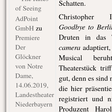
Schatten.
of Seeing
Christopher I
AdPoint
Goodbye to Berli
GmbH
zu
Druten in das 
Premiere
camera
Der
adaptiert
Glöckner
Musical beru
von Notre
Theaterstück trif
Dame,
gut, denn es sin
14.06.2019,
die hier präsenti
Landestheater
registriert und 
Niederbayern
Produzent Haro