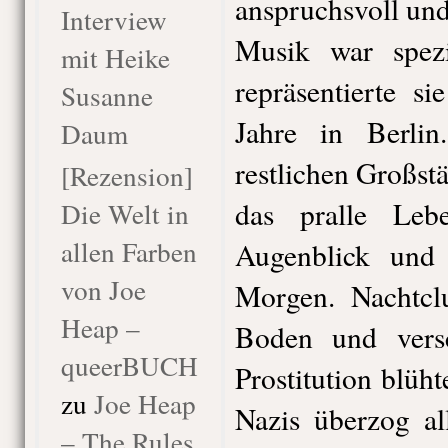
anspruchsvoll und
Interview
Musik war spezi
mit Heike
repräsentierte s
Susanne
Jahre in Berli
Daum
restlichen Großst
[Rezension]
das pralle Le
Die Welt in
allen Farben
Augenblick und
von Joe
Morgen. Nachtcl
Heap –
Boden und vers
queerBUCH
Prostitution blüh
zu
Joe Heap
Nazis überzog al
– The Rules