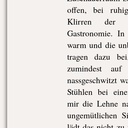
offen, bei ruhi
Klirren der 
Gastronomie. In 
warm und die unb
tragen dazu be
zumindest auf 
nassgeschwitzt w
Stühlen bei ein
mir die Lehne na
ungemütlichen Si
lädt das nicht z