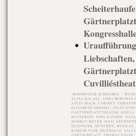
Scheiterha
Gärtnerplatz
Kongresshalle
Uraufführ
Liebschaf
Gärtnerp
Cuvilliéstheat
KOMMENTAR SCHREIBEN
MUSI
ALIXA KALASZ
,
AMRA BERGMAN-
ANITA HOLM
,
CABARET
,
CHRISTO
ELISABETH GRESSEL
,
FELIX NYN
GÄRTNERPLATZTHEATER
,
GISELA
MASTEROFF
,
JOHN KANDER
,
JULI
MARKUS MEYER
,
MAXI NEUWIRT
HEIDINGER
,
MÜNCHEN
,
MUSICAL
RAMESH NAIR
,
REITHALLE
,
SALLY
GÄRTNERPLATZ
,
THOMAS ZIGON
,