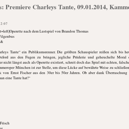
is: Premiere Charleys Tante, 09.01.2014, Kam
22:07
t=left]Operette nach dem Lustspiel von Brandon Thomas
Wilgenbus
 &
rleys Tante“ ein Publikumsrenner. Die größten Schauspieler reißen sich bis he
xford aus den Fugen zu bringen, jegliche Prüderie und geheuchelte Moral d
er nicht längst auch als Operette existiert, schreit doch das Spiel mit echten, falsc
meroper München ist zur Stelle, um diese Lücke auf bewährte Weise zu schließen
k von Ernst Fischer aus den 30er bis 50er Jahren. Ob aber dank Überraschung 
an eine Tante hat!“
Frisch
er