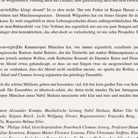
er in Wilgenbusch’ Fassung auch mit Lazarus, aber gleichzeitig auch mit dem Frosc
t=left]Das klingt absurd? Ist es aber nicht. Der rote Faden ist Kaspar Hauser s
bildern und Märchensequenzen. Dominik Wilgenbus hat ein feines Gespür für d
 kann. Es wird eingehüllt in diese Lebensgeschichte dieses außergewöhnlichen M
kt mit dem Bühnenbild von Udo Vollmer, das eigentlich nur aus ein paar Stangen au
änger drin herumklettern, das aber doch so vielschichtig ist wie zehn Prospekte. 
oat=right]Die Kammeroper München hat, wie immer eigentlich, exzellente ju
rtugiesische Bariton André Baleiro, der die Titelrolle mit starker Bühnenpräse
en jeweils mehrere Rollen, stark Katherina Konradi als Daumers Katze und Flore
em Abend etwas gehandicapt, so dass sie nur Singen (was sie ausgezeichnet tat)
es zu verdanken, dass der Abend nicht ausfallen musste, sie spielte die Rollen, a
 Jekal und Clemens Joswig ergänzten das prächtige Ensemble.
och die schöne Müllerin geben mir besonders viel. Ich bin kein großer Fan von Sch
aft. Die Ensembles so ätherisch-schön, die Arien nicht minder. Da hat Arrange
roper München unter Nabil Shehata musizierte sehr klar und rein und machte 
ment Alexander Krampe, Musikalische Leitung Nabil Shehata, Bühne Udo Vo
aske Tatjana Bösch, Licht Wolfgang Förster, Regiesassistenz Franziska Reng,
la, Requisite Helmut Eiler
Du” Philipp Jekal, Gerichtspräsident Feuerbach Clemens Joswig, Professor Dau
ine Kostrewa, Kaspars Mutter Florence Losseau, Flöte Christiane Steffens, Klar