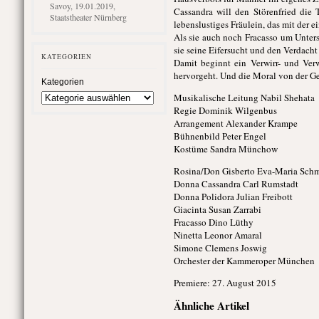
Savoy, 19.01.2019,
Cassandra will den Störenfried die 
Staatstheater Nürnberg
lebenslustiges Fräulein, das mit der e
Als sie auch noch Fracasso um Unterst
sie seine Eifersucht und den Verdacht
KATEGORIEN
Damit beginnt ein Verwirr- und Ve
hervorgeht. Und die Moral von der Ge
Kategorien
Musikalische Leitung Nabil Shehata
Regie Dominik Wilgenbus
Arrangement Alexander Krampe
Bühnenbild Peter Engel
Kostüme Sandra Münchow
Rosina/Don Gisberto Eva-Maria Sch
Donna Cassandra Carl Rumstadt
Donna Polidora Julian Freibott
Giacinta Susan Zarrabi
Fracasso Dino Lüthy
Ninetta Leonor Amaral
Simone Clemens Joswig
Orchester der Kammeroper München
Premiere: 27. August 2015
Ähnliche Artikel