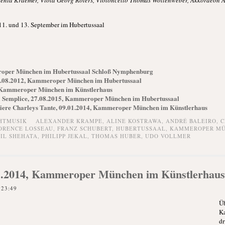
Senta Kraemer, Viola Georg Roters, Violoncello Thomas Wollenweber, Akkordeon 
 11. und 13. September im Hubertussaal
eroper München im Hubertussaal Schloß Nymphenburg
3.08.2012, Kammeroper München im Hubertussaal
, Kammeroper München im Künstlerhaus
a Semplice, 27.08.2015, Kammeroper München im Hubertussaal
miere Charleys Tante, 09.01.2014, Kammeroper München im Künstlerhaus
HTMUSIK
ALEXANDER KRAMPE
,
ALINE KOSTRAWA
,
ANDRÉ BALEIRO
,
C
ORENCE LOSSEAU
,
FRANZ SCHUBERT
,
HUBERTUSSAAL
,
KAMMEROPER M
IL SHEHATA
,
PHILIPP JEKAL
,
THOMAS HUBER
,
UDO VOLLMER
01.2014, Kammeroper München im Künstlerhaus
 23:49
Ü
K
dr