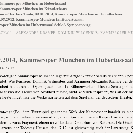
, Kammeroper München im Hubertussaal
, Kammeroper München im Künstlerhaus
miere Charleys Tante, 09.01.2014, Kammeroper München im Künstlerhaus
3.08.2012, Kammeroper München im Hubertussaal
eroper München im Hubertussaal Schloß Nymphenburg
SCHAU
ALEXANDER KRAMPE
,
DOMINIK WILGENBUS
,
KAMMEROPER M
9.2014, Kammeroper München im Hubertussaal
14 23:12
oat=left]Die Kammeroper München legt mit
Kaspar Hauser
bereits das vierte Oper
iedet. Wie Regisseur Dominik Wilgenbus und Arrangeur Alexander Krampe bei der
bert hat durchaus Opern geschaffen, 17 Bühnenwerke inklusive Schauspielmu
 Maßstab die Lieder von Schubert nimmt, nicht wirklich inspiriert, was an der 
 heute findet man die Werke nur selten auf dem Spielplan der deutschen Theater,
oat=right]Bei dem Traumspiel genannten Werk der Kammeroper handelt es sic
Oper, sondern vielmehr um eine Abfolge von Episoden, die aus Kaspar Hausers Leben
dem Lazarus-Fragment, einem unvollendeten Oratorium von Schubert. Die Geschic
azarus, der Todestag Hausers, der 17.12., ist gleichzeitig auch der Lazarustag. S