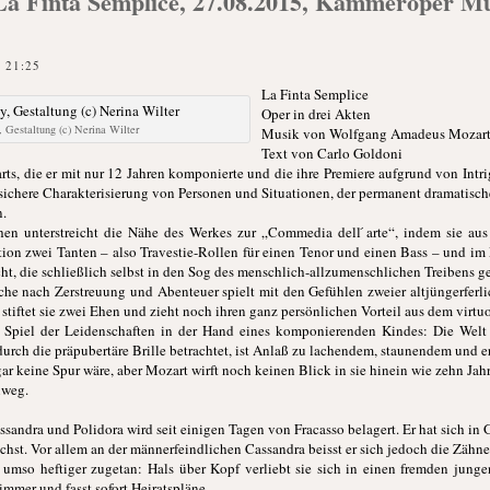
La Finta Semplice, 27.08.2015, Kammeroper M
 21:25
La Finta Semplice
Oper in drei Akten
, Gestaltung (c) Nerina Wilter
Musik von Wolfgang Amadeus Mozar
Text von Carlo Goldoni
arts, die er mit nur 12 Jahren komponierte und die ihre Premiere aufgrund von Intr
 sichere Charakterisierung von Personen und Situationen, der permanent dramatisch
.
n unterstreicht die Nähe des Werkes zur „Commedia dell ́arte“, indem sie aus
dition zwei Tanten – also Travestie-Rollen für einen Tenor und einen Bass – und 
 die schließlich selbst in den Sog des menschlich-allzumenschlichen Treibens ge
uche nach Zerstreuung und Abenteuer spielt mit den Gefühlen zweier altjüngerfer
tiftet sie zwei Ehen und zieht noch ihren ganz persönlichen Vorteil aus dem virtuo
ge Spiel der Leidenschaften in der Hand eines komponierenden Kindes: Die Welt 
urch die präpubertäre Brille betrachtet, ist Anlaß zu lachendem, staunendem und
r keine Spur wäre, aber Mozart wirft noch keinen Blick in sie hinein wie zehn Jahre 
nweg.
andra und Polidora wird seit einigen Tagen von Fracasso belagert. Er hat sich in Gi
chst. Vor allem an der männerfeindlichen Cassandra beisst er sich jedoch die Zähne
 umso heftiger zugetan: Hals über Kopf verliebt sie sich in einen fremden jung
immer und fasst sofort Heiratspläne.