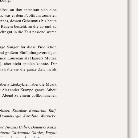
hkönig.
elbst, an ihm entspinnt sich eine
as, was er dem Publikum zumuten
annes, dessen Geheimnis bis heute
f Rädern besteht, an die ab und zu
Sehr gut in die Zeit passend waren
nge Sänger für diese Produktion
nz und großem Einfühlungsvermögen
nce Lousseau als Hausers Mutter.
, aber nicht spielen konnte. Der
ls hätte sie die ganze Zeit nichts
uberts Liedzyklen, aber die Musik
ur Alexander Krampe ganze Arbeit
den Abend zu einem vollkommenen
llmer, Kostüme Katharina Raif,
 Dramaturgie Karoline Wernicke,
mer Thomas Huber, Daumers Katze
inette Christophe Gördes, Fagott