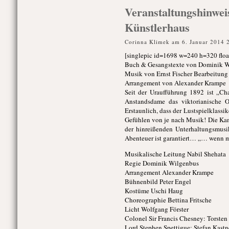
Veranstaltungshinwe
Künstlerhaus
Corinna Klimek am 6. Januar 2014 
[singlepic id=1698 w=240 h=320 floa
Buch & Gesangstexte von Dominik 
Musik von Ernst Fischer Bearbeitung
Arrangement von Alexander Krampe
Seit der Uraufführung 1892 ist „Cha
Anstandsdame das viktorianische O
Erstaunlich, dass der Lustspielklassik
Gefühlen von je nach Musik! Die Kam
der hinreißenden Unterhaltungsmusi
Abenteuer ist garantiert… „… wenn m
Musikalische Leitung Nabil Shehata
Regie Dominik Wilgenbus
Arrangement Alexander Krampe
Bühnenbild Peter Engel
Kostüme Uschi Haug
Choreographie Bettina Fritsche
Licht Wolfgang Förster
Colonel Sir Francis Chesney: Torsten 
Lord Stephen Spettigue: Stefan Kastn