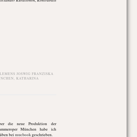
Alexander Kuralionok, Kontrabass
LEMENS JOSWIG FRANZISKA
ÜNCHEN
,
KATHARINA
ber die neue Produktion der
ammeroper München habe ich
mucbook
üben bei
geschrieben.