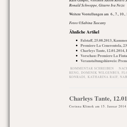
Ruth Gimpel, Violinen Anton Roters 
Ronald Schweppe, Gitarre Iva Nezic
Weitere Vorstellungen am 6., 7., 10.,
Fotos ©Sabina Tuscany
Ähnliche Artikel
Falstaff, 25.08.2013, Kamm
Premiere La Cenerentola, 2
Charleys Tante, 12.01.2014
Vorschau: Premiere La Fint
Veranstaltungshinweis: Pre
KOMMENTAR SCHREIBEN
NAC
RENG
,
DOMINIK WILGENBUS
,
FL
KONRADI
,
KATHARINA RAIF
,
NAB
Charleys Tante, 12.
Corinna Klimek am 15. Januar 2014