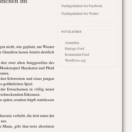
ünchen im
Nachtgedanken bei Facebook
Nachtgedanken bei Twitter
NÜTZLICHES
t
Anmelden
igen nicht, wie geplant, am Wiener
Eintrags-Feed
e Grundton lassen bereits deutlich
Kommentar-Feed
WordPress.org
 den zwei alten Junggesellen des
im Maskenspiel Hauskatze und Pferd
raten.
licher Schwestern und eines jungen
s-gefährlichen Spiel.
der Erwachsenen in völlig neuer
 erschreckendem Erkennen.
später, sondern hüpft stattdessen
acinta verliebt, die dort unter der
 aus.
en Mann, gibt ihm trotz absoluten