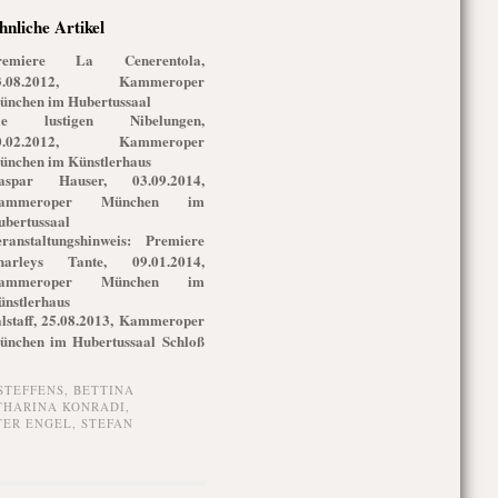
hnliche Artikel
remiere La Cenerentola,
3.08.2012, Kammeroper
ünchen im Hubertussaal
ie lustigen Nibelungen,
0.02.2012, Kammeroper
ünchen im Künstlerhaus
aspar Hauser, 03.09.2014,
ammeroper München im
ubertussaal
eranstaltungshinweis: Premiere
harleys Tante, 09.01.2014,
ammeroper München im
ünstlerhaus
lstaff, 25.08.2013, Kammeroper
ünchen im Hubertussaal Schloß
STEFFENS
,
BETTINA
THARINA KONRADI
,
TER ENGEL
,
STEFAN