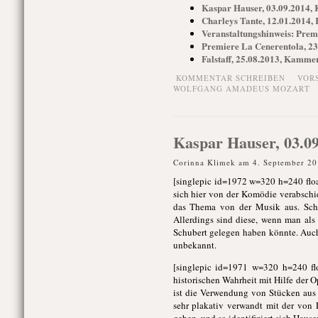
Kaspar Hauser, 03.09.2014
Charleys Tante, 12.01.2014
Veranstaltungshinweis: Pre
Premiere La Cenerentola, 2
Falstaff, 25.08.2013, Kamm
KOMMENTAR SCHREIBEN
VOR
WOLFGANG AMADEUS MOZART
Kaspar Hauser, 03.0
Corinna Klimek am 4. September 20
[singlepic id=1972 w=320 h=240 fl
sich hier von der Komödie verabsch
das Thema von der Musik aus. Schu
Allerdings sind diese, wenn man als
Schubert gelegen haben könnte. Auch
unbekannt.
[singlepic id=1971 w=320 h=240 fl
historischen Wahrheit mit Hilfe der 
ist die Verwendung von Stücken aus 
sehr plakativ verwandt mit der von L