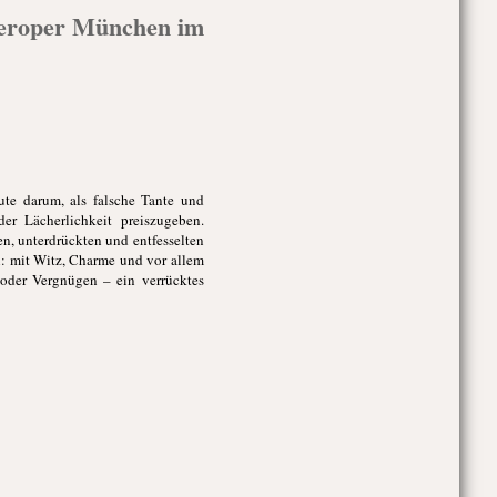
meroper München im
ute darum, als falsche Tante und
er Lächerlichkeit preiszugeben.
hen, unterdrückten und entfesselten
: mit Witz, Charme und vor allem
oder Vergnügen – ein verrücktes