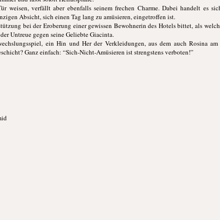
Tür weisen, verfällt aber ebenfalls seinem frechen Charme. Dabei handelt es si
inzigen Absicht, sich einen Tag lang zu amüsieren, eingetroffen ist.
ützung bei der Eroberung einer gewissen Bewohnerin des Hotels bittet, als welche
 der Untreue gegen seine Geliebte Giacinta.
rwechslungsspiel, ein Hin und Her der Verkleidungen, aus dem auch Rosina am
schicht? Ganz einfach: “Sich-Nicht-Amüsieren ist strengstens verboten!”
mid