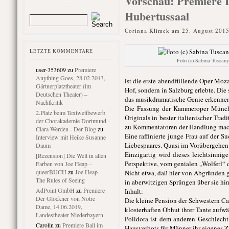
Vorschau: Premiere 
Hubertussaal
Corinna Klimek am 25. August 2015
LETZTE KOMMENTARE
Foto (c) Sabina Tuscany
user-353609
zu
Premiere
Anything Goes, 28.02.2013,
ist die erste abendfüllende Oper Moz
Gärtnerplatztheater (im
Hof, sondern in Salzburg erlebte. Die
Deutschen Theater) –
das musikdramatische Genie erkennen
Nachtkritik
Die Fassung der Kammeroper Münche
2.Platz beim Textwettbewerb
Originals in bester italienischer Tra
der Chorakademie Dortmund -
zu Kommentatoren der Handlung macht,
Clara Werden - Der Blog
zu
Eine raffinierte junge Frau auf der S
Interview mit Heike Susanne
Liebespaares. Quasi im Vorübergehen s
Daum
Einzigartig wird dieses leichtsinni
[Rezension] Die Welt in allen
Perspektive, vom genialen „Wolferl“ d
Farben von Joe Heap –
queerBUCH
zu
Joe Heap –
Nicht etwa, daß hier von Abgründen ga
The Rules of Seeing
in aberwitzigen Sprüngen über sie hi
AdPoint GmbH
zu
Premiere
Inhalt:
Der Glöckner von Notre
Die kleine Pension der Schwestern Cass
Dame, 14.06.2019,
klosterhaften Obhut ihrer Tante aufwä
Landestheater Niederbayern
Polidora ist dem anderen Geschlecht
Carolin
zu
Premiere Ball im
Hausverbots für Männer ihr eigenes Z