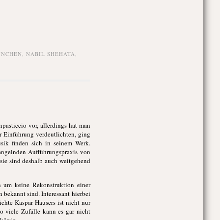
ÜNCHEN
,
NABIL SHEHATA
,
npasticcio vor, allerdings hat man
 Einführung verdeutlichten, ging
sik finden sich in seinem Werk.
mangelnden Aufführungspraxis von
 sie sind deshalb auch weitgehend
h um keine Rekonstruktion einer
 bekannt sind. Interessant hierbei
hte Kaspar Hausers ist nicht nur
o viele Zufälle kann es gar nicht