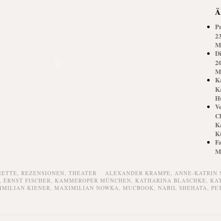
Ä
P
2
M
D
2
M
K
K
H
V
C
K
K
Fa
M
RETTE,
REZENSIONEN,
THEATER
ALEXANDER KRAMPE
,
ANNE-KATRIN 
,
ERNST FISCHER
,
KAMMEROPER MÜNCHEN
,
KATHARINA BLASCHKE
,
KA
IMILIAN KIENER
,
MAXIMILIAN NOWKA
,
MUCBOOK
,
NABIL SHEHATA
,
PE