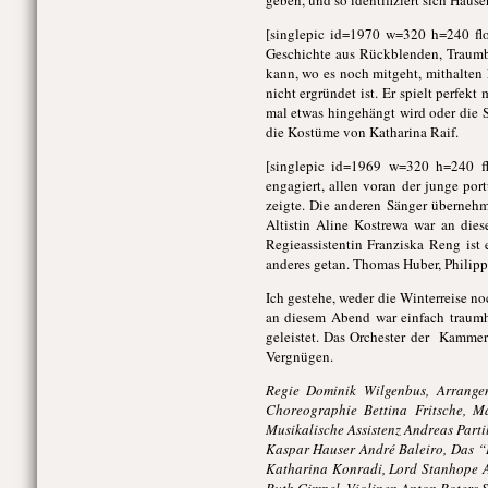
geben, und so identifiziert sich Haus
[singlepic id=1970 w=320 h=240 floa
Geschichte aus Rückblenden, Traum
kann, wo es noch mitgeht, mithalten
nicht ergründet ist. Er spielt perfe
mal etwas hingehängt wird oder die S
die Kostüme von Katharina Raif.
[singlepic id=1969 w=320 h=240 fl
engagiert, allen voran der junge po
zeigte. Die anderen Sänger übernehm
Altistin Aline Kostrewa war an dies
Regieassistentin Franziska Reng ist 
anderes getan. Thomas Huber, Philipp
Ich gestehe, weder die Winterreise n
an diesem Abend war einfach traumh
geleistet. Das Orchester der Kamme
Vergnügen.
Regie Dominik Wilgenbus, Arrange
Choreographie Bettina Fritsche, M
Musikalische Assistenz Andreas Partil
Kaspar Hauser André Baleiro, Das “
Katharina Konradi, Lord Stanhope Al