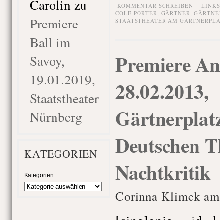
Carolin
zu
KOMMENTAR SCHREIBEN
LINK
COLE PORTER
,
GÄRTNER
,
GÄRTNE
Premiere
STAATSTHEATER AM GÄRTNERPLA
Ball im
Premiere An
Savoy,
19.01.2019,
28.02.2013,
Staatstheater
Gärtnerplatz
Nürnberg
Deutschen T
KATEGORIEN
Nachtkritik
Kategorien
Corinna Klimek am
[singlepic id