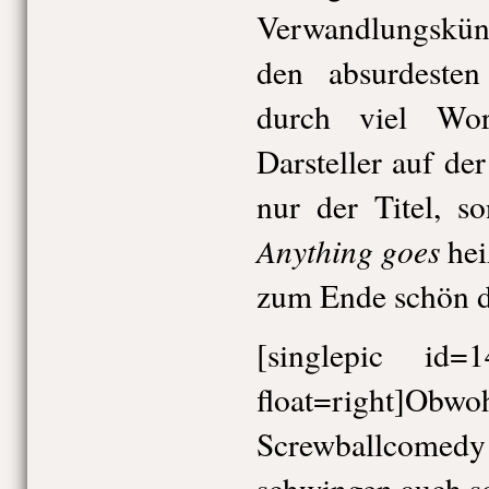
Verwandlungskün
den absurdesten 
durch viel Wor
Darsteller auf de
nur der Titel, s
Anything goes
hei
zum Ende schön d
[singlepic id
float=right]O
Screwballcom
schwingen auch so