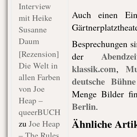
Interview
Auch einen Ein
mit Heike
Gärtnerplatztheater
Susanne
Daum
Besprechungen si
[Rezension]
Abendzei
der
Die Welt in
klassik.com
Mu
,
allen Farben
deutsche Bühne
von Joe
Menge Bilder fi
Heap –
Berlin
.
queerBUCH
Ähnliche Arti
zu
Joe Heap
– The Rules