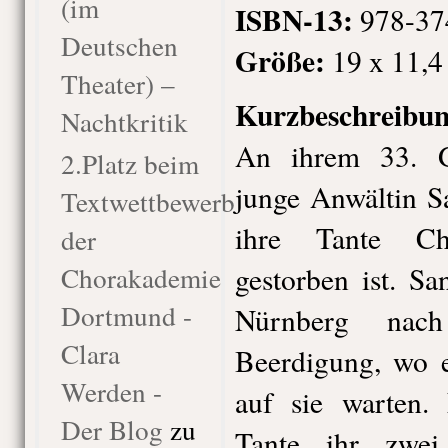
(im
ISBN-13:
978-37
Deutschen
Größe:
19 x 11,4
Theater) –
Kurzbeschreibun
Nachtkritik
An ihrem 33. Ge
2.Platz beim
junge Anwältin S
Textwettbewerb
ihre Tante Ch
der
Chorakademie
gestorben ist. Sa
Dortmund -
Nürnberg nach
Clara
Beerdigung, wo e
Werden -
auf sie warten.
Der Blog
zu
Tante ihr zwei