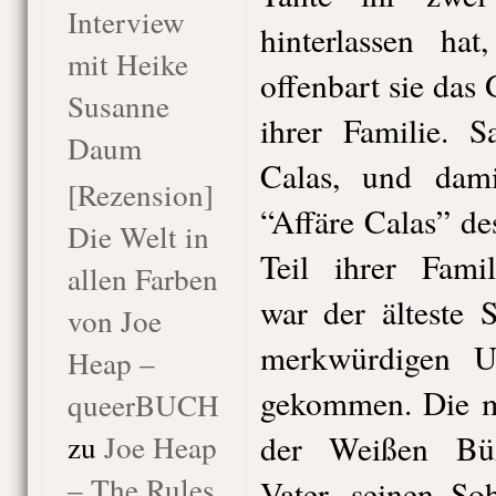
Interview
hinterlassen ha
mit Heike
offenbart sie das
Susanne
ihrer Familie. S
Daum
Calas, und dam
[Rezension]
“Affäre Calas” d
Die Welt in
Teil ihrer Famil
allen Farben
war der älteste 
von Joe
merkwürdigen 
Heap –
gekommen. Die my
queerBUCH
zu
Joe Heap
der Weißen Büß
– The Rules
Vater, seinen So