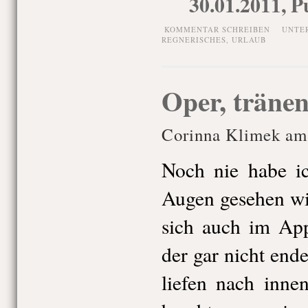
30.01.2011, P
KOMMENTAR SCHREIBEN
UNTE
REGNERISCHES
,
URLAUB
Oper, tränen
Corinna Klimek am 
Noch nie habe ic
Augen gesehen wi
sich auch im App
der gar nicht end
liefen nach inne