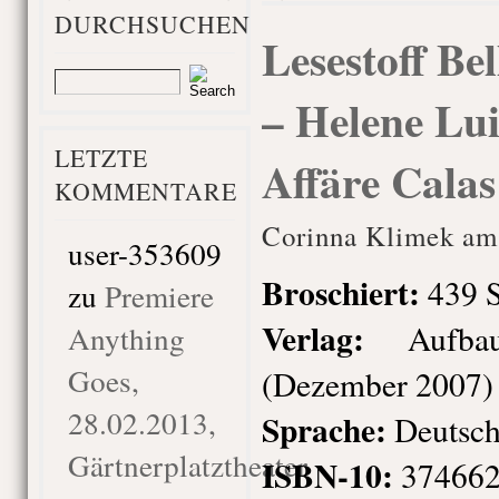
DURCHSUCHEN
Lesestoff Bel
– Helene Lui
LETZTE
Affäre Calas
KOMMENTARE
Corinna Klimek am
user-353609
Broschiert
:
439 S
zu
Premiere
Verlag:
Aufbau
Anything
Goes,
(Dezember 2007)
28.02.2013,
Sprache:
Deutsc
Gärtnerplatztheater
ISBN-10:
374662