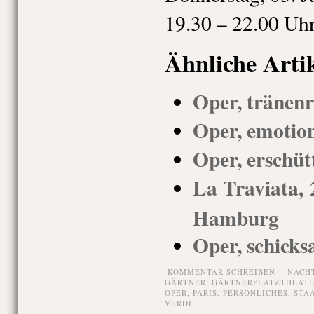
19.30 – 22.00 Uh
Ähnliche Arti
Oper, tränenr
Oper, emotio
Oper, erschüt
La Traviata, 
Hamburg
Oper, schicks
KOMMENTAR SCHREIBEN
NACH
GÄRTNER
,
GÄRTNERPLATZTHEAT
OPER
,
PARIS
,
PERSÖNLICHES
,
STA
VERDI