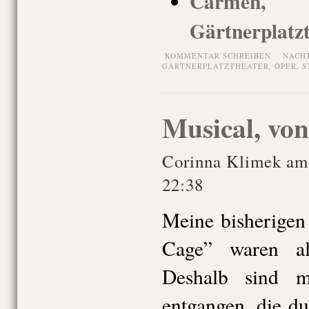
Carmen,
Gärtnerplatz
KOMMENTAR SCHREIBEN
NACH
GÄRTNERPLATZTHEATER
,
OPER
,
S
Musical, von
Corinna Klimek am
22:38
Meine bisherigen
Cage” waren al
Deshalb sind m
entgangen, die du