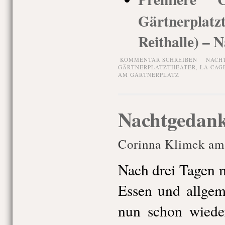
Gärtnerpla
Reithalle) – N
KOMMENTAR SCHREIBEN
NACH
GÄRTNERPLATZTHEATER
,
LA CAG
AM GÄRTNERPLATZ
Nachtgedank
Corinna Klimek am
Nach drei Tagen 
Essen und allgem
nun schon wiede