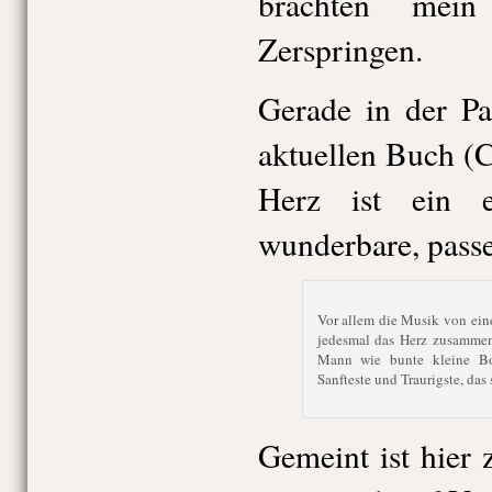
brachten mei
Zerspringen.
Gerade in der Pa
aktuellen Buch (
Herz ist ein e
wunderbare, passe
Vor allem die Musik von ein
jedesmal das Herz zusamme
Mann wie bunte kleine Bo
Sanfteste und Traurigste, das 
Gemeint ist hier 