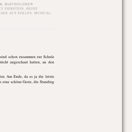
R
,
BARTHOLOMEW
Y FIERSTEIN
,
HEINZ
CAGE AUX FOLLES
,
MUSICAL
,
r sind schon zusammen zur Schule
richt angeschaut hatten, an den
er. Am Ende, da es ja die letzte
h eine schöne Geste, die Standing