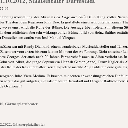
21.10.2012, Staatstheater Darmstadt
22:05
chmittagsvorstellung des Musicals
La Cage aux Folles
(Ein Käfig voller Narren
s Theaters, dem Regisseur John Dew. Er gestaltete einen sehr unterhaltsamen The
, wo es ernst wird, die Ruhe der Bühne. Die Aussage über Toleranz in diesem St
In dem schlichten aber sehr wirkungsvollen Bühnenbild von Heinz Balthes entfalte
r Darsteller, entworfen von José-Manuel Vázquez.
in/Zaza war mit Randy Diamond, einem wunderbaren Musicaldarsteller und Tänzer, tr
 Zuschauer vom ersten bis zum letzten Moment der Aufführung. Dicht an seiner Lei
hrte Georges, der auch nach 20 Jahren Partnerschaft noch in Albin verliebt ist. I
, Sohn von Albin, die junge Sopranistin Hannah Garner (Anne), Franz Nagler als
der Rolle der Restaurant-Besitzerin Jaqueline machte Anja Bildstein eine gute Fig
reograph Julio Viera Medina. Er brachte mit seinen abwechslungsreichen Einfällen 
n sorgte das gut aufgelegte Staatsorchester Darmstadt mit Dirigent Bartholomew 
de Ovationen!
10, Gärtnerplatztheater
2.2022, Gärtnerplatztheater