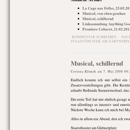
La Cage aux Folles, 25.05.20
Musical, von oben gesehen
Musical, schillernd
Linksammlung Anything Goes
Premiere Cabaret, 21.02.2013
KOMMENTAR SCHREIBEN
NAC
STAATSTHEATER AM GÄRTNERP
Musical, schillernd
Corinna Klimek am 7. Mai 2008 00:
Endlich konnte ich mir selbst ein
Zusatzvorstellungen gibt. Die Kost
erlaubt fließende Szenenwechsel, das
Der erste Teil hat mir ehrlich gesagt 
war allerdings so intensiv und emoti
Nächste Woche kann ich mich bei My
Alles in allem ein Abend, den ich zwar
Staatstheater am Gärtnerplatz