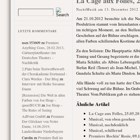
La Cage aux Folles, 
NachtMusik am 13. Dezember 2012 
Am 21.10.2012 besuchte ich die Na
Produktion stammt vom Intendanten de
im richtigen Moment, an den Stellen
LETZTE KOMMENTARE
Geschehen auf der Bühne erschlagen. 
allen Farben schillernden Kostüme de
user-353609
zu
Premiere
Anything Goes, 28.02.2013,
Zu den Solisten: Die Hauptpartie Alb
Gärtnerplatztheater (im
Timing und Gesang begeisterte er die
Deutschen Theater) –
Maria Schäfer, als Albins Lebensgefä
Nachtkritik
Stefan Reil (Tenor) als Jean-Michel
2.Platz beim Textwettbewerb
Gundula Schulte als Marie Dindon. In 
der Chorakademie Dortmund -
Clara Werden - Der Blog
zu
Alle Hände voll zu tun hatte der Cho
Interview mit Heike Susanne
viel Schwung auf die Bühne. Im Grabe
Daum
Theater. Vom Publikum gab es stehen
[Rezension] Die Welt in allen
Farben von Joe Heap –
Ähnliche Artikel
queerBUCH
zu
Joe Heap –
The Rules of Seeing
La Cage aux Folles, 25.05.20
AdPoint GmbH
zu
Premiere
Musical, von oben gesehen
Der Glöckner von Notre
Musical, nachdenklich
Dame, 14.06.2019,
Musical, schillernd
Landestheater Niederbayern
Premiere Rockin’ Rosie, 09.1
Carolin
zu
Premiere Ball im