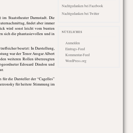
Nachtgedanken bei Facebook
Nachtgedanken bei Twitter
) im Staatstheater Darmstadt. Die
aternachmittag, findet aber immer
ück wird sonst leicht vom bunten
NÜTZLICHES
n sich die phantasievollen und in
Anmelden
effsicher besetzt: In Darstellung,
Eintrags-Feed
stung war der Tenor Ansgar Albert
Kommentar-Feed
n den weiteren Rollen überzeugten
WordPress.org
 Abgeordneter Edouard Dindon und
ur.
für die Darsteller der “Cagelles”
Berzonsky für heitere Stimmung im