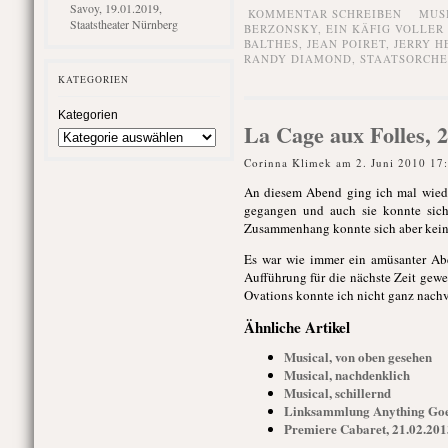
Savoy, 19.01.2019,
KOMMENTAR SCHREIBEN
MUS
Staatstheater Nürnberg
BERZONSKY
,
EIN KÄFIG VOLLER
BALTHES
,
JEAN POIRET
,
JERRY 
RANDY DIAMOND
,
STAATSORCHE
KATEGORIEN
Kategorien
La Cage aux Folles, 2
Corinna Klimek am 2. Juni 2010 17
An diesem Abend ging ich mal wieder
gegangen und auch sie konnte sich
Zusammenhang konnte sich aber keine
Es war wie immer ein amüsanter Abe
Aufführung für die nächste Zeit gewe
Ovations konnte ich nicht ganz nachv
Ähnliche Artikel
Musical, von oben gesehen
Musical, nachdenklich
Musical, schillernd
Linksammlung Anything Goes
Premiere Cabaret, 21.02.2013