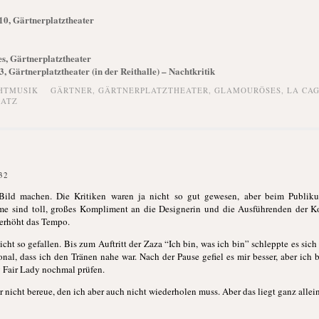
10, Gärtnerplatztheater
, Gärtnerplatztheater
, Gärtnerplatztheater (in der Reithalle) – Nachtkritik
HTMUSIK
GÄRTNER
,
GÄRTNERPLATZTHEATER
,
GLAMOURÖSES
,
LA CAG
LATZ
32
 Bild machen. Die Kritiken waren ja nicht so gut gewesen, aber beim Publi
üme sind toll, großes Kompliment an die Designerin und die Ausführenden der 
 erhöht das Tempo.
nicht so gefallen. Bis zum Auftritt der Zaza “Ich bin, was ich bin” schleppte es sic
onal, dass ich den Tränen nahe war. Nach der Pause gefiel es mir besser, aber ich
 Fair Lady nochmal prüfen.
 nicht bereue, den ich aber auch nicht wiederholen muss. Aber das liegt ganz allein 