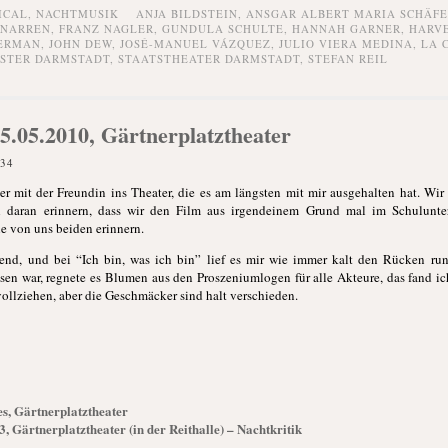
ICAL,
NACHTMUSIK
ANJA BILDSTEIN
,
ANSGAR ALBERT MARIA SCHÄFE
 NARREN
,
FRANZ NAGLER
,
GUNDULA SCHULTE
,
HANNAH GARNER
,
HARVE
HERMAN
,
JOHN DEW
,
JOSÉ-MANUEL VÁZQUEZ
,
JULIO VIERA MEDINA
,
LA 
STER DARMSTADT
,
STAATSTHEATER DARMSTADT
,
STEFAN REIL
5.05.2010, Gärtnerplatztheater
:34
 mit der Freundin ins Theater, die es am längsten mit mir ausgehalten hat. Wi
 daran erinnern, dass wir den Film aus irgendeinem Grund mal im Schulunter
 von uns beiden erinnern.
nd, und bei “Ich bin, was ich bin” lief es mir wie immer kalt den Rücken runt
sen war, regnete es Blumen aus den Proszeniumlogen für alle Akteure, das fand ic
ollziehen, aber die Geschmäcker sind halt verschieden.
, Gärtnerplatztheater
, Gärtnerplatztheater (in der Reithalle) – Nachtkritik