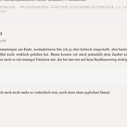
HTMUSIK
FRANZÖSISCHES
,
GÄRTNER
,
GÄRTNERPLATZTHEATER
,
LA CA
LATZ
h
0:59
menregen am Ende, normalerweise bin ich ja eher kritisch eingestellt, aber heute 
 Mal nicht wirklich gefallen hat. Heute konnte ich mich jedenfalls dem Zauber 
 auch so ein trauriger Unterton mit, der bei mir erst auf dem Nachhauseweg richti
ch auch nicht mehr so verletzlich sein, noch dazu ohne jeglichen Grund.