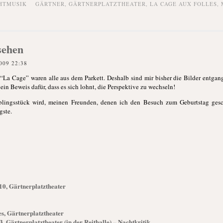
HTMUSIK
GÄRTNER
,
GÄRTNERPLATZTHEATER
,
LA CAGE AUX FOLLES
,
sehen
009 22:38
La Cage” waren alle aus dem Parkett. Deshalb sind mir bisher die Bilder entgang
n Beweis dafür, dass es sich lohnt, die Perspektive zu wechseln!
lingsstück wird, meinen Freunden, denen ich den Besuch zum Geburtstag gesch
gste.
10, Gärtnerplatztheater
, Gärtnerplatztheater
, Gärtnerplatztheater (in der Reithalle) – Nachtkritik