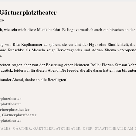
Gärtnerplatztheater
:59
 wie sehr mich diese Musik berührt. Es liegt vermutlich auch ein bisschen an der
ng von Rita Kapfhammer zu spüren, sie verleiht der Figur eine Sinnlichkeit, die 
anie Kunschke als Micaela zeigt Hervorragendes und Adrian Xhema verkörpert
e.
meinen Augen aber von der Besetzung einer kleineren Rolle: Florian Simson ke
urück, leider nur für diesen Abend. Die Freude, die alle daran hatten, war bis unte
ionaler Abend, danke an alle Beteiligten!
platztheater
platztheater
rtnerplatztheater
, Gärtnerplatztheater
platztheater
NALES
,
GÄRTNER
,
GÄRTNERPLATZTHEATER
,
OPER
,
STAATSTHEATER AM 