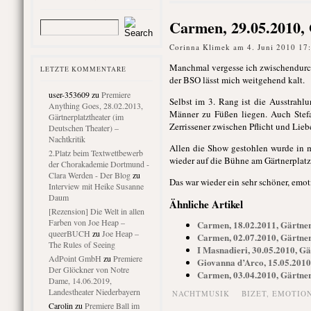
Carmen, 29.05.2010, 
Corinna Klimek am 4. Juni 2010 17
Manchmal vergesse ich zwischendurch,
LETZTE KOMMENTARE
der BSO lässt mich weitgehend kalt.
user-353609
zu
Premiere
Selbst im 3. Rang ist die Ausstrahlu
Anything Goes, 28.02.2013,
Männer zu Füßen liegen. Auch Stef
Gärtnerplatztheater (im
Zerrissener zwischen Pflicht und Lieb
Deutschen Theater) –
Nachtkritik
Allen die Show gestohlen wurde in 
2.Platz beim Textwettbewerb
wieder auf die Bühne am Gärtnerplatz z
der Chorakademie Dortmund -
Clara Werden - Der Blog
zu
Das war wieder ein sehr schöner, emot
Interview mit Heike Susanne
Daum
Ähnliche Artikel
[Rezension] Die Welt in allen
Farben von Joe Heap –
Carmen, 18.02.2011, Gärtner
queerBUCH
zu
Joe Heap –
Carmen, 02.07.2010, Gärtner
The Rules of Seeing
I Masnadieri, 30.05.2010, Gä
AdPoint GmbH
zu
Premiere
Giovanna d’Arco, 15.05.2010
Der Glöckner von Notre
Carmen, 03.04.2010, Gärtner
Dame, 14.06.2019,
Landestheater Niederbayern
NACHTMUSIK
BIZET
,
EMOTIO
Carolin
zu
Premiere Ball im