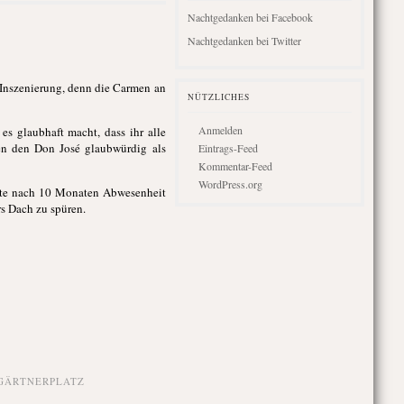
Nachtgedanken bei Facebook
Nachtgedanken bei Twitter
 Inszenierung, denn die Carmen an
NÜTZLICHES
Anmelden
es glaubhaft macht, dass ihr alle
en den Don José glaubwürdig als
Eintrags-Feed
Kommentar-Feed
WordPress.org
hrte nach 10 Monaten Abwesenheit
rs Dach zu spüren.
GÄRTNERPLATZ