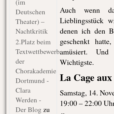
(im
Auch wenn da
Deutschen
Lieblingsstück w
Theater) –
denen ich den B
Nachtkritik
geschenkt hatte
2.Platz beim
Textwettbewerb
amüsiert. Und
der
Wichtigste.
Chorakademie
La Cage aux 
Dortmund -
Clara
Samstag, 14. Nov
Werden -
19:00 – 22:00 Uh
Der Blog
zu