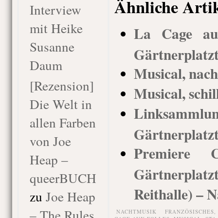
Ähnliche Arti
Interview
mit Heike
La Cage aux
Susanne
Gärtnerplatz
Daum
Musical, nach
[Rezension]
Musical, schil
Die Welt in
Linksammlu
allen Farben
Gärtnerplatz
von Joe
Premiere Ca
Heap –
Gärtnerpla
queerBUCH
Reithalle) – N
zu
Joe Heap
– The Rules
NACHTMUSIK
FRANZÖSISCHES
,