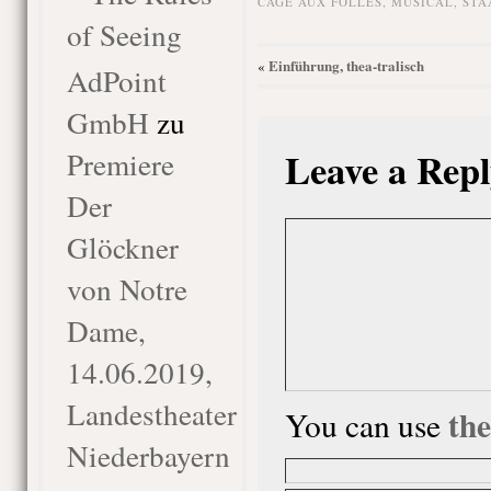
CAGE AUX FOLLES
,
MUSICAL
,
STA
of Seeing
Einführung, thea-tralisch
«
AdPoint
GmbH
zu
Leave a Repl
Premiere
Der
Glöckner
von Notre
Dame,
14.06.2019,
Landestheater
th
You can use
Niederbayern