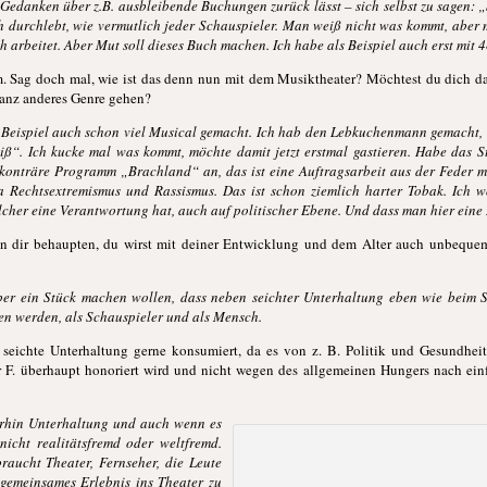
edanken über z.B. ausbleibende Buchungen zurück lässt – sich selbst zu sagen: „St
h durchlebt, wie vermutlich jeder Schauspieler. Man weiß nicht was kommt, aber 
arbeitet. Aber Mut soll dieses Buch machen. Ich habe als Beispiel auch erst mit 
m. Sag doch mal, wie ist das denn nun mit dem Musiktheater? Möchtest du dich da
 ganz anderes Genre gehen?
m Beispiel auch schon viel Musical gemacht. Ich hab den Lebkuchenmann gemacht, i
ß“. Ich kucke mal was kommt, möchte damit jetzt erstmal gastieren. Habe das S
 konträre Programm „Brachland“ an, das ist eine Auftragsarbeit aus der Feder m
Rechtsextremismus und Rassismus. Das ist schon ziemlich harter Tobak. Ich wo
lcher eine Verantwortung hat, auch auf politischer Ebene. Und dass man hier eine 
n dir behaupten, du wirst mit deiner Entwicklung und dem Alter auch unbequem
er ein Stück machen wollen, dass neben seichter Unterhaltung eben wie beim S
en werden, als Schauspieler und als Mensch.
a seichte Unterhaltung gerne konsumiert, da es von z. B. Politik und Gesundhei
r F. überhaupt honoriert wird und nicht wegen des allgemeinen Hungers nach ei
terhin Unterhaltung und auch wenn e
s
 nicht realitätsfremd oder weltfremd.
aucht Theater, Fernseher, die Leute
 gemeinsames Erlebnis ins T
heater zu