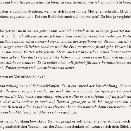
um auch mit Holger zu zeigen sichtbar zu sein. Sichtbar, wie ich es auch als Schau
palen Stockholm-Syndrom, wenn er sich immer für die Mutter entscheidet. Mich w
lechten, abgesehen von Deinem Bedürfnis auch sichtbar zu sein? Du bist ja verglei
Holger gar nicht so viel gemeinsam, weil ich einfach nicht so lange gewartet hätt
 Vater, den ich pflegen musste. Ich hatte kein so tolles Verhältnis weder zur Mutt
ehnsüchte dabei, einen starken Vater zu haben, der Segelboote mit dir baut, mit dir
icht wegen einer Geliebten sondern weil die Frau permanent fremd geht. Diesen M
 er hat meine Mutter sehr geliebt. Mein Vater ist inzwischen schon länger verst
 Vater gehen, hier darf er diese Stärke haben, auch wenn es dem Kind weh tut, aber
se Stärke zu schätzen. Es ist beides nicht toll, jedoch für klare Verhältnisse zu s
ch, Kinder spüren viel, viel mehr als man denkt.
hmen im Verlauf des Stücks?
eranstaltung mit viel Schenkelklopfen. Es ist ein Abend der Unterhaltung, da sind
nd alle neu arrangiert worden für mich, das war ein sehr kostspieliges Playback
musik. Ein Lied musste unbedingt rein. Ich wollte es erst original auf Englisch s
, dass alles andere ja auch auf Deutsch gesungen wird. Ich singe nun mal 
t am Besten in allen Gefühlen ausdrücken kann. So habe ich dann einen neuen, d
s auch auf Holger passt. Aber es ist uns geglückt.
les beim Publikum bewirken? Du hast gesagt es soll unterhalten, es soll aber au
n grundsätzlicher Wunsch, was der Zuschauer denken soll wenn er sich dein Stück 