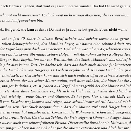
nach Berlin zu gehen, dort wird es ja auch internationaler. Das hat Dir nicht getaug
erhaupt nicht interessiert. Und ich weiß nicht warum München, aber es war dann 
oren und aufgewachsen bin.
 Holger F., wie kam es dazu? Du hast es ja auch selbst geschrieben, nicht wahr?
en schon fast 40 Jahre in diesem Beruf arbeite und möchte immer noch gern
z tollen Schauspielcoach, den Matthias Bayer, wir hatten eine schöne Arbeit z
 der Figur kann man doch was machen“. Und schon war ich am Aufschreiben eines 
en bin, ich kenne überhaupt keinen Holger – mit Ausnahme meines Kollegen Holge
Gregor. Eine Inspiration war von Wittenbrink, das Stück „Männer“, das sind elf
Es gibt also keinen Text. Da dachte ich, dass das doch auch alleine funktionier
 die Geschichte von Holger in 14 Liedern erzählt wird. Nur eine Geschichte zu
 entwickelt, zu sich stehen kann und sich auch endlich offen zu seinem Schwuls
rnen Mann, der bei seiner Mutter wohnt, weil diese kränkelt, der Vater hat die 
 inniges Verhältnis, er ist jedoch aus Verpflichtungsgefühl bei der Mutter geblie
gen, etc. Aber diese Geschichte erzählt sich wirklich sehr gut über den Abend, 
fach wichtig – ohne Glitzer und Glamour. Es hat ganz klar etwas mit LGBT zu 
l vom Klischee wegkommen und zeigen, dass schwul immer schrill. Laut und mit b
chen sein. Das Stück beginnt damit, dass die Mutter stirbt und Holger hat na
r er gewohnt hat aufzulösen. Er kommt an, die Wohnung ist schon halb ausgeräu
 Leben trotz alledem. Um sich am Schluss der Welt zeigen zu können und sagen kann
ie wusste auch von seinem früheren Freund. Dieser stellte ihm aber ein Ultimatum, 
en jungen Jahren hat er sich aber für die Mutter entschieden und blieb bei ihr. H