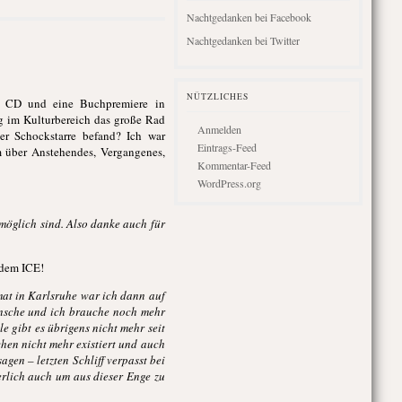
Nachtgedanken bei Facebook
Nachtgedanken bei Twitter
NÜTZLICHES
r CD und eine Buchpremiere in
ig im Kulturbereich das große Rad
Anmelden
er Schockstarre befand? Ich war
Eintrags-Feed
 über Anstehendes, Vergangenes,
Kommentar-Feed
WordPress.org
möglich sind. Also danke auch für
 dem ICE!
imat in Karlsruhe war ich dann auf
wünsche und ich brauche noch mehr
 gibt es übrigens nicht mehr seit
hen nicht mehr existiert und auch
gen – letzten Schliff verpasst bei
rlich auch um aus dieser Enge zu