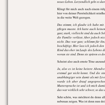
neues Leben. Letztendlich geht es dar
Klingt für mich auch nach einem ödi
hier von deiner Persönlichkeit reinf
in die weite Welt gezogen.
Das stimmt, ich glaube ich habe mit 
pflegen musste. Ich hatte auch keinen
ganz stark, vielleicht sind da auch S
die Familie verlässt. Aber jedoch n
nicht. Das war ganz schlimm für ihn,
beschäftigt. Hier lass ich jedoch den
Kind das eher im Laufe des Lebens die
woran sie sind. Denn sie spüren es do
Scheint also auch ernste Töne anzune
Ja, also es ist keine heitere Abendv
erstmal gar nicht kennt. Und die si
unabhängiger sein damit als mit Live
wurde ich aber drauf angesprochen
Muttersprache ist und ich mich dami
das war wirklich sehr schwer, so das e
Sehr schön, was möchtest du denn al
nebenan zeigen. Was ist denn nun dei