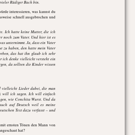
spieler Rüdiger Bach bin.
ürde interessieren, was kannst du
chsweise schnell ausgebrochen und
e. Ich hatte keine Mutter, die ich
er noch zum Vater. Und hier ist es
 was unternimmt. Ja, dass ein Vater
ut zu haben, den hatte mein Vater
orben, das hat ihn glaub ich sehr
 ich denke vielleicht versteht ein
orgen, da sollten die Kinder wissen
 vielleicht Lieder dabei, die man
 will ich sagen. Ich will einfach
ingen, wie Conchita Wurst. Und da
auch auf Deutsch weil es meine
eutschen Text dazu verfasst – und
ch mit ernsten Tönen den Mann von
angeschaut hat?