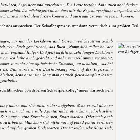
 berühren, begeistern und unterhalten. Die Leute werden dann auch nachdenken. 
immer schön. Ich möchte jetzt nicht, dass alle die Regenbogenfahne auspacken, den
schen sich unterhalten lassen können und auch mal Corona vergessen können.
 nächstes ansprechen. Der Schaffensprozess war dann vermutlich zum größten Tei
 sagen, mir hat der Lockdown und Corona viel kreativen Schub
ich mein Buch geschrieben, das Buch „Nimm dich selbst bei der
, da entstand Holger. Und jetzt im dritten, sehr langen Lockdown
n an. Ich habe auch gedreht und habe generell immer gearbeitet,
mer versucht eine optimistische Stimmung zu behalten, was bei
ht ist. Das wurde durch Beschränkung rein auf die Tagesschau
iv bleiben, denn ansonsten kann man es auch gleich komplett lassen.
gearbeitet.
lesdichtmachen von diversen Schauspielkolleg*innen war auch kein
ung haben und sich nicht selber aufgeben. Wenn es mal nicht so
 auch wenn ich eine tolle Agentur habe. Man kann jedoch selber
 Zeit nutzen, eine Sprache lernen, Sport machen. Oder sich auch
st zu arbeiten. Man kann sich nicht nur auf eine Agentur verlassen
n und auf den großen Dreh warten. Das ist leider sehr illusorisch,