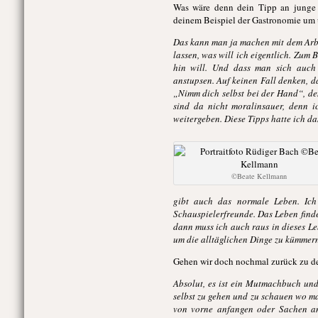
Was wäre denn dein Tipp an junge S
deinem Beispiel der Gastronomie um
Das kann man ja machen mit dem Arbe
lassen, was will ich eigentlich. Zum
hin will. Und dass man sich auch 
anstupsen. Auf keinen Fall denken, d
„Nimm dich selbst bei der Hand“, den
sind da nicht moralinsauer, denn 
weitergeben. Diese Tipps hatte ich da
©️Beate Kellmann
gibt auch das normale Leben. Ic
Schauspielerfreunde. Das Leben findet
dann muss ich auch raus in dieses L
um die alltäglichen Dinge zu kümmern
Gehen wir doch nochmal zurück zu 
Absolut, es ist ein Mutmachbuch und
selbst zu gehen und zu schauen wo m
von vorne anfangen oder Sachen an