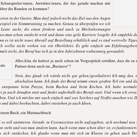
chauspieler:innen, Anwärter:innen, die das gerade machen mit
 über die Runden zu kommen?
iten in der Gastro. Man darf jedoch nicht das Ziel aus den Augen
 Beispiel ein Stimmtraining zu machen. Genau zu überprüfen wo ich
Leute sucht, die einen fördern und auch zu Höchstleistungen
ass man schon entdeckt wird und dann eine geile Karriere losgeht. Ich empfehle 
n es ist nicht teuer, überall auf Bestellung erhältlich und es sind wertvolle Tip
ich wollte nicht wirken wie ein Oberlehrer. Es geht einfach um Erfahrungsbe
mals nicht, der Beruf hat sich ja in den Jahrzehnten wahnsinnig gewandelt.
Alles klar, du hattest ja auch schon im Vorgespräch erwähnt, dass du zu 
Partner denn auch im „Business“?
Nein, das glaub ich würde nicht gut gehen.(gestikuliert) Ich mag da
abschalten kann. Ich finde der Beruf nimmt einen großen Teil ein und da
h entspanne beim Putzen, beim Backen und beim Kochen. Ich habe normal
 ja auch draußen statt und findet außerhalb des Berufs statt. Und wenn ich etwas 
eben. Und ich möchte mir auch einfach mal was Seichtes auf Netflix ansehen wie
 und dabei beobachten, dabei entstehen ja auch Ideen.
deinem Buch, ein Mutmachbuch
 es soll animieren. Gerade in Coronazeiten nicht aufzugeben, sich nochmal neu 
an steht und was man ändern kann. Auch wenn man schon älter ist, es funktionie
 sich entdecken. Ich glaube wenn man mit sich im Klaren ist gehen auch T