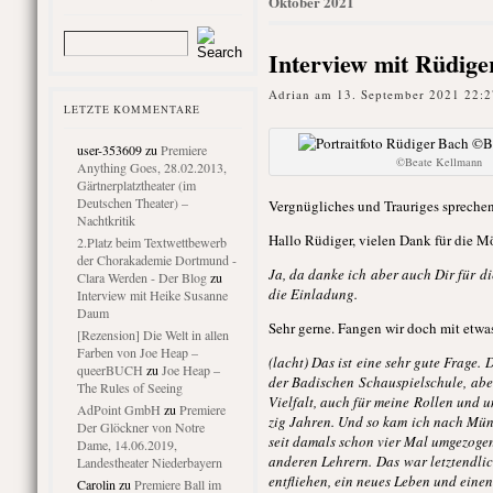
Oktober 2021
Interview mit Rüdige
Adrian am 13. September 2021 22:2
LETZTE KOMMENTARE
user-353609
zu
Premiere
©️Beate Kellmann
Anything Goes, 28.02.2013,
Gärtnerplatztheater (im
Deutschen Theater) –
Vergnügliches und Trauriges sprechen
Nachtkritik
Hallo Rüdiger, vielen Dank für die M
2.Platz beim Textwettbewerb
der Chorakademie Dortmund -
Ja, da danke ich aber auch Dir für d
Clara Werden - Der Blog
zu
die Einladung.
Interview mit Heike Susanne
Daum
Sehr gerne. Fangen wir doch mit etw
[Rezension] Die Welt in allen
Farben von Joe Heap –
(lacht) Das ist eine sehr gute Frage.
queerBUCH
zu
Joe Heap –
der Badischen Schauspielschule, abe
The Rules of Seeing
Vielfalt, auch für meine Rollen und 
AdPoint GmbH
zu
Premiere
zig Jahren. Und so kam ich nach Mün
Der Glöckner von Notre
seit damals schon vier Mal umgezogen 
Dame, 14.06.2019,
anderen Lehrern. Das war letztendli
Landestheater Niederbayern
entfliehen, ein neues Leben und ein
Carolin
zu
Premiere Ball im