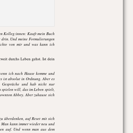
den Kolleg:innen: Kauft mein Buch
ps drin. Und meine Formulierungen
richte von mir und was kann ich
zweit durchs Leben gehst. Ist dein
s, wenn ich nach Hause komme und
s ist absolut in Ordnung. Aber es
e Gespräche und hab nicht nur
spielen will, das im Leben spielt,
 Downton Abbey. Aber zuhause sich
zu überdenken, auf Reset mit sich
rt. Man kann immer wieder neu und
üren auf. Und wenn man aus dem