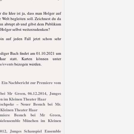
 die Idee ist ja, dass man Holger auf
 Welt begleiten soll. Zeichnest du da
ann abrupt ab und gibst dem Publikum
 Holger selbst weiterzudenken?
in auf jeden Fall jetzt schon sehr
üdiger Bach findet am 01.10.2021 um
ar statt. Karten können unter
de/events
bezogen werden.
 Ein Nachbericht zur Premiere vom
bei Mr Green, 06.12.2014, Junges
n im Kleinen Theater Haar
ischpoke – Neuer Besuch bei Mr.
 Kleinen Theater Haar
Premiere Besuch bei Mr Green,
pielensemble München im Kleinen
2012, Junges Schauspiel Ensemble