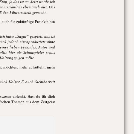
op, ja das ist so. Jetzt werde ich
man strahlt es eben auch aus. Das
48 den Führerschein gemacht.
 auch für zukünftige Projekte hin
ch habe „Sugar“ gespielt, das ist
tück jedoch eigenproduziert ohne
eines lieben Freundes, Autor und
llte hier als Schauspieler etwas
Haltung zeigen sollte.
, möchtest mehr aufrütteln, mehr
tück Holger F. auch Sichtbarkeit
tswesen ablenkt. Hast du für dich
nfachen Themen aus dem Zeitgeist