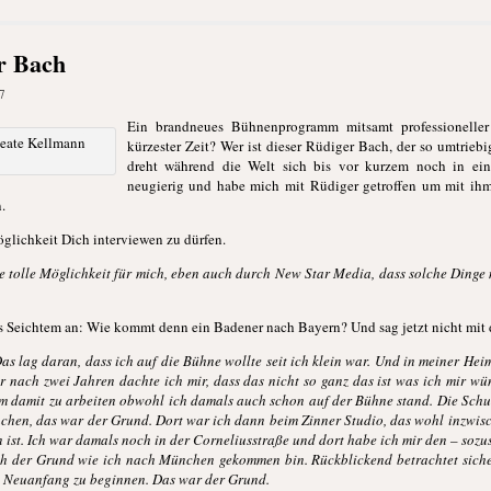
r Bach
7
Ein brandneues Bühnenprogramm mitsamt professionelle
kürzester Zeit? Wer ist dieser Rüdiger Bach, der so umtrieb
dreht während die Welt sich bis vor kurzem noch in ein
neugierig und habe mich mit Rüdiger getroffen um mit ihm
.
öglichkeit Dich interviewen zu dürfen.
ie tolle Möglichkeit für mich, eben auch durch New Star Media, dass solche Dinge 
as Seichtem an: Wie kommt denn ein Badener nach Bayern? Und sag jetzt nicht mit
 Das lag daran, dass ich auf die Bühne wollte seit ich klein war. Und in meiner He
r nach zwei Jahren dachte ich mir, dass das nicht so ganz das ist was ich mir 
um damit zu arbeiten obwohl ich damals auch schon auf der Bühne stand. Die Schule
chen, das war der Grund. Dort war ich dann beim Zinner Studio, das wohl inzwisc
ist. Ich war damals noch in der Corneliusstraße und dort habe ich mir den – sozusa
ch der Grund wie ich nach München gekommen bin. Rückblickend betrachtet siche
en Neuanfang zu beginnen. Das war der Grund.