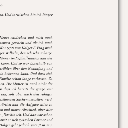
t?
so. Und inzwischen bin ich länger
e Neues entdecken und mich auch
usammen gemacht und als ich nach
Konzepts von Holger F. Frag mich
r Wilhelm, den ich sehr schätze.
 Männer im Fußballstadion und der
en kann. Und so war innerhalb von
 erzählen über den Neuanfang und
ein bekennen kann. Und dass sich
Familie schon lange verlassen. Zu
ben. Die Mutter ist auch nicht die
an dem ich bereits die ganze Zeit
tun, soll aber auch den ruhigen
estimmten Sachen assoziiert wird.
türlich nun die Aufgabe alles zu
mt und nimmt Abschied, aber dies
: „Das bin ich. Und das war schon
damit er sich zwischen Partner und
olger geht jedoch gereift in sein