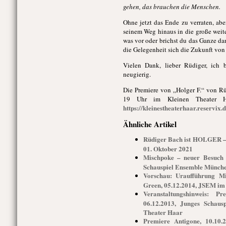
gehen, das brauchen die Menschen.
Ohne jetzt das Ende zu verraten, aber
seinem Weg hinaus in die große weite
was vor oder brichst du das Ganze d
die Gelegenheit sich die Zukunft von
Vielen Dank, lieber Rüdiger, ich b
neugierig.
Die Premiere von „Holger F.“ von R
19 Uhr im Kleinen Theater Ha
https://kleinestheaterhaar.reservix.
Ähnliche Artikel
Rüdiger Bach ist HOLGER –
01. Oktober 2021
Mischpoke – neuer Besuch 
Schauspiel Ensemble Münche
Vorschau: Uraufführung M
Green, 05.12.2014, JSEM im
Veranstaltungshinweis: 
06.12.2013, Junges Schaus
Theater Haar
Premiere Antigone, 10.10.