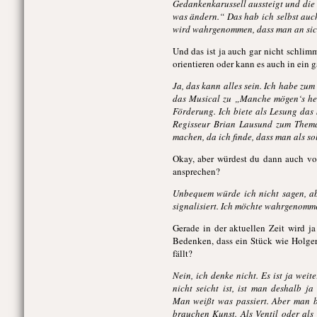
Gedankenkarussell aussteigt und die G
was ändern.“ Das hab ich selbst auc
wird wahrgenommen, dass man an sich 
Und das ist ja auch gar nicht schlim
orientieren oder kann es auch in ein
Ja, das kann alles sein. Ich habe zu
das Musical zu „Manche mögen‘s hei
Förderung. Ich biete als Lesung das
Regisseur Brian Lausund zum Thema 
machen, da ich finde, dass man als so
Okay, aber würdest du dann auch vo
ansprechen?
Unbequem würde ich nicht sagen, ab
signalisiert. Ich möchte wahrgenomm
Gerade in der aktuellen Zeit wird j
Bedenken, dass ein Stück wie Holge
fällt?
Nein, ich denke nicht. Es ist ja wei
nicht seicht ist, ist man deshalb ja
Man weißt was passiert. Aber man br
brauchen Kunst. Als Ventil oder als