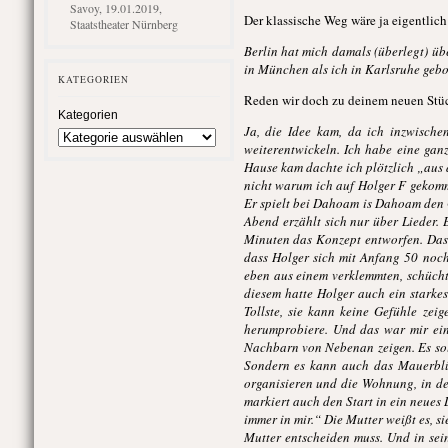
Savoy, 19.01.2019,
Der klassische Weg wäre ja eigentlich 
Staatstheater Nürnberg
Berlin hat mich damals (überlegt) üb
in München als ich in Karlsruhe geb
KATEGORIEN
Reden wir doch zu deinem neuen Stück.
Kategorien
Ja, die Idee kam, da ich inzwisch
weiterentwickeln. Ich habe eine gan
Hause kam dachte ich plötzlich „aus
nicht warum ich auf Holger F gekomm
Er spielt bei Dahoam is Dahoam den 
Abend erzählt sich nur über Lieder. 
Minuten das Konzept entworfen. Dass
dass Holger sich mit Anfang 50 noch
eben aus einem verklemmten, schüchte
diesem hatte Holger auch ein starkes,
Tollste, sie kann keine Gefühle zei
herumprobiere. Und das war mir ein
Nachbarn von Nebenan zeigen. Es sol
Sondern es kann auch das Mauerblüm
organisieren und die Wohnung, in de
markiert auch den Start in ein neues
immer in mir.“ Die Mutter weißt es, s
Mutter entscheiden muss. Und in sein