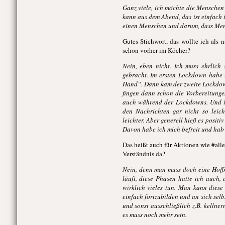
Ganz viele, ich möchte die Menschen
kann aus dem Abend, das ist einfach 
einen Menschen und darum, dass Men
Gutes Stichwort, das wollte ich als
schon vorher im Köcher?
Nein, eben nicht. Ich muss ehrlich
gebracht. Im ersten Lockdown habe 
Hand“. Dann kam der zweite Lockdown
fingen dann schon die Vorbereitunge
auch während der Lockdowns. Und im
den Nachrichten gar nicht so leic
leichter. Aber generell hieß es posit
Davon habe ich mich befreit und hab 
Das heißt auch für Aktionen wie #al
Verständnis da?
Nein, denn man muss doch eine Hoffn
läuft, diese Phasen hatte ich auch,
wirklich vieles tun. Man kann diese
einfach fortzubilden und an sich selb
und sonst ausschließlich z.B. kellner
es muss noch mehr sein.