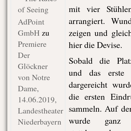
mit vier Stühle
of Seeing
arrangiert. Wun
AdPoint
zeigen und gleic
GmbH
zu
Premiere
hier die Devise.
Der
Sobald die Plat
Glöckner
und das erste
von Notre
dargereicht wurd
Dame,
die ersten Eind
14.06.2019,
sammeln. Auf den
Landestheater
wurde ganz be
Niederbayern