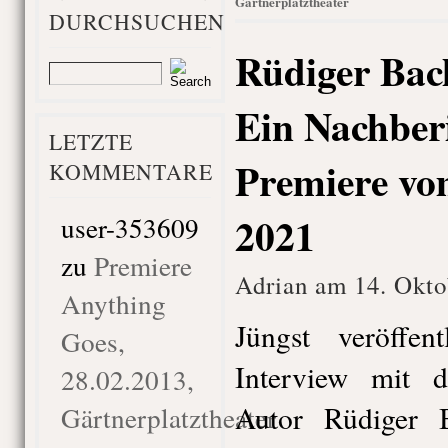
Gärtnerplatztheater
DURCHSUCHEN
Rüdiger Ba
Ein Nachberi
LETZTE
Premiere vo
KOMMENTARE
2021
user-353609
zu
Premiere
Adrian am 14. Okto
Anything
Jüngst veröffen
Goes,
Interview mit 
28.02.2013,
Autor Rüdiger 
Gärtnerplatztheater