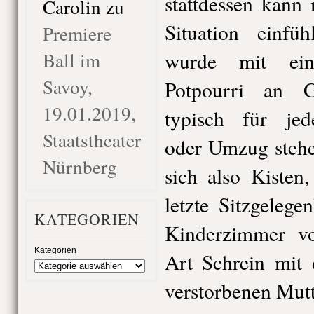
stattdessen kann 
Carolin
zu
Situation einf
Premiere
Ball im
wurde mit ein
Savoy,
Potpourri an G
19.01.2019,
typisch für je
Staatstheater
oder Umzug stehen
Nürnberg
sich also Kisten
letzte Sitzgeleg
KATEGORIEN
Kinderzimmer vo
Kategorien
Art Schrein mit 
verstorbenen Mutt