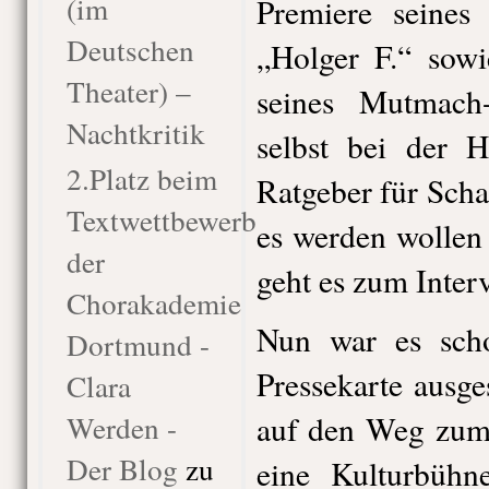
(im
Premiere seines
Deutschen
„Holger F.“ sowi
Theater) –
seines Mutmac
Nachtkritik
selbst bei der H
2.Platz beim
Ratgeber für Scha
Textwettbewerb
es werden wollen
der
geht es zum Inter
Chorakademie
Nun war es scho
Dortmund -
Pressekarte ausge
Clara
Werden -
auf den Weg zum 
Der Blog
zu
eine Kulturbühn