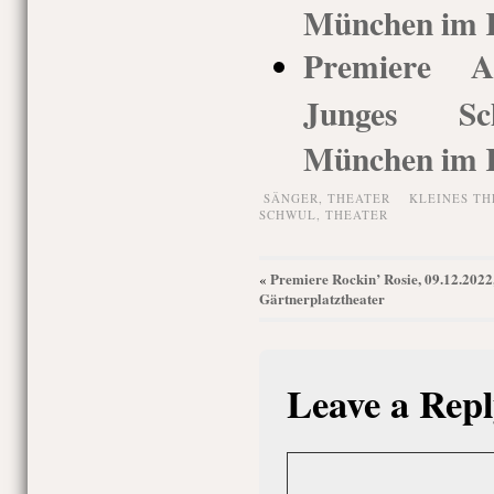
München im K
Premiere An
Junges Sch
München im K
SÄNGER,
THEATER
KLEINES TH
SCHWUL
,
THEATER
Premiere Rockin’ Rosie, 09.12.2022
«
Gärtnerplatztheater
Leave a Repl