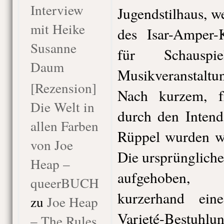
Interview
Jugendstilhaus, 
mit Heike
des Isar-Amper-
Susanne
für Schauspi
Daum
Musikveranstaltu
[Rezension]
Nach kurzem, f
Die Welt in
durch den Intend
allen Farben
Rüppel wurden wi
von Joe
Die ursprünglich
Heap –
aufgehoben, 
queerBUCH
kurzerhand ein
zu
Joe Heap
Varieté-Bestuhlu
– The Rules