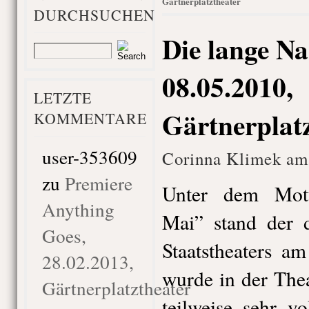
Gärtnerplatztheater
DURCHSUCHEN
Die lange Na
08.05.2010,
LETZTE
Gärtnerplat
KOMMENTARE
user-353609
Corinna Klimek am
zu
Premiere
Unter dem Mot
Anything
Mai” stand der d
Goes,
Staatstheaters a
28.02.2013,
wurde in der Thea
Gärtnerplatztheater
teilweise sehr v