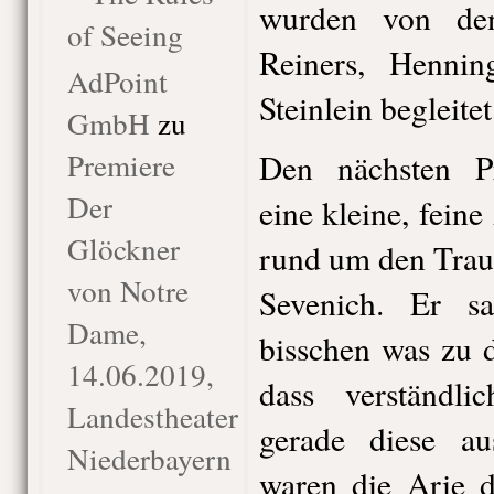
wurden von den
of Seeing
Reiners, Henni
AdPoint
Steinlein begleitet
GmbH
zu
Premiere
Den nächsten P
Der
eine kleine, fein
Glöckner
rund um den Trau
von Notre
Sevenich. Er s
Dame,
bisschen was zu 
14.06.2019,
dass verständl
Landestheater
gerade diese au
Niederbayern
waren die Arie 