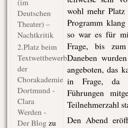
(im
wohl mehr Platz 
Deutschen
Programm klang 
Theater) –
so war es für mi
Nachtkritik
Frage, bis zum
2.Platz beim
Daneben wurden
Textwettbewerb
der
angeboten, das k
Chorakademie
in Frage, da 
Dortmund -
Führungen mitg
Clara
Teilnehmerzahl st
Werden -
Den Abend eröff
Der Blog
zu