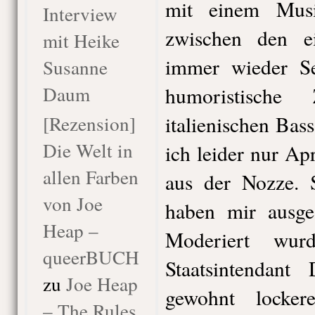
mit einem Musi
Interview
zwischen den ei
mit Heike
immer wieder Se
Susanne
Daum
humoristische 
[Rezension]
italienischen Bas
Die Welt in
ich leider nur Ap
allen Farben
aus der Nozze. S
von Joe
haben mir ausges
Heap –
Moderiert wu
queerBUCH
Staatsintendant
zu
Joe Heap
gewohnt locker
– The Rules