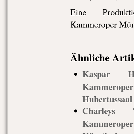
Eine Produkt
Kammeroper Münc
Ähnliche Arti
Kaspar Hau
Kammerop
Hubertussaal
Charleys T
Kammerop