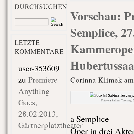
DURCHSUCHEN
Vorschau: P
Semplice, 27
LETZTE
Kammeroper
KOMMENTARE
Hubertussaa
user-353609
zu
Premiere
Corinna Klimek am 
Anything
Goes,
Foto (c) Sabina Tuscany, 
28.02.2013,
a Semplice
Gärtnerplatztheater
Oper in drei Akte