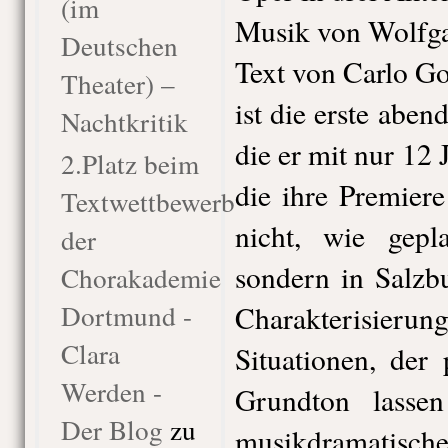
(im
Musik von Wolfg
Deutschen
Text von Carlo G
Theater) –
ist die erste aben
Nachtkritik
die er mit nur 12
2.Platz beim
die ihre Premier
Textwettbewerb
nicht, wie gep
der
sondern in Salzbu
Chorakademie
Dortmund -
Charakterisier
Clara
Situationen, der
Werden -
Grundton lassen
Der Blog
zu
musikdramatische