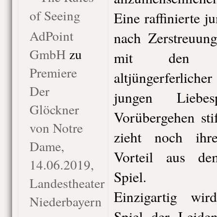
of Seeing
Eine raffinierte 
AdPoint
nach Zerstreuung
GmbH
zu
mit den Ge
Premiere
altjüngerferlich
Der
jungen Liebe
Glöckner
Vorübergehen st
von Notre
zieht noch ihre
Dame,
Vorteil aus dem 
14.06.2019,
Spiel.
Landestheater
Einzigartig wird
Niederbayern
Spiel der Leide