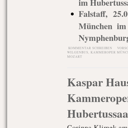
im Hubertuss
Falstaff, 25
München im 
Nymphenbur
KOMMENTAR SCHREIBEN
VORS
WILGENBUS
,
KAMMEROPER MÜNC
MOZART
Kaspar Haus
Kammeroper
Hubertussaa
Corinna Klimek am 