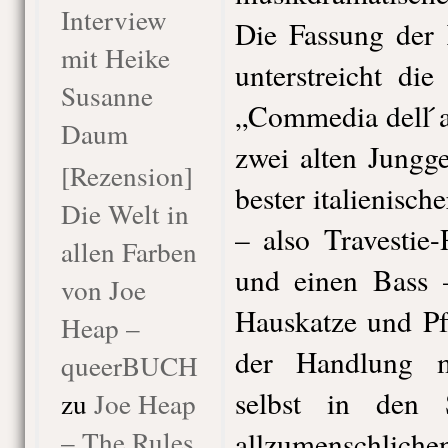
Interview
Die Fassung der
mit Heike
unterstreicht di
Susanne
„Commedia dell ́a
Daum
zwei alten Jungge
[Rezension]
bester italienisch
Die Welt in
– also Travestie-
allen Farben
und einen Bass 
von Joe
Hauskatze und P
Heap –
der Handlung ma
queerBUCH
selbst in den 
zu
Joe Heap
– The Rules
allzumenschlichen