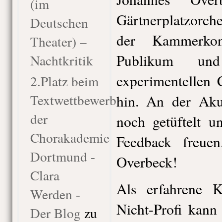
(im
Gärtnerplatzorch
Deutschen
der Kammerkon
Theater) –
Publikum u
Nachtkritik
experimentellen 
2.Platz beim
Textwettbewerb
hin. An der Aku
der
noch getüftelt u
Chorakademie
Feedback freuen
Dortmund -
Overbeck!
Clara
Als erfahrene K
Werden -
Nicht-Profi kann
Der Blog
zu