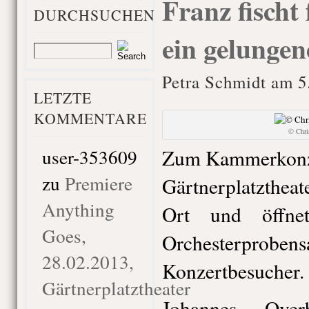
Franz fischt 
DURCHSUCHEN
ein gelunge
Petra Schmidt am 5
LETZTE
KOMMENTARE
© Chr
user-353609
Zum Kammerkonze
zu
Premiere
Gärtnerplatzthea
Anything
Ort und öffnet
Goes,
Orchesterpr
28.02.2013,
Konzertbesucher.
Gärtnerplatztheater
Johannes Over