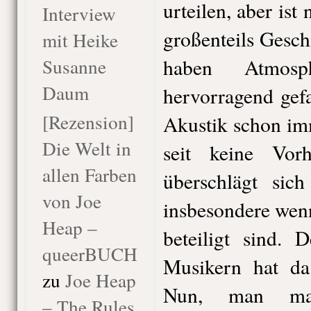
urteilen, aber ist
Interview
großenteils Gesc
mit Heike
Susanne
haben Atmosp
Daum
hervorragend gef
[Rezension]
Akustik schon imm
Die Welt in
seit keine Vo
allen Farben
überschlägt sic
von Joe
insbesondere wenn
Heap –
beteiligt sind. 
queerBUCH
Musikern hat da 
zu
Joe Heap
Nun, man mag
– The Rules