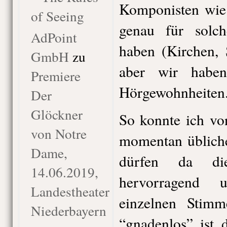
Komponisten wie
of Seeing
genau für solc
AdPoint
haben (Kirchen, 
GmbH
zu
aber wir habe
Premiere
Hörgewohnheiten
Der
Glöckner
So konnte ich vo
von Notre
momentan übliche
Dame,
dürfen da di
14.06.2019,
hervorragend 
Landestheater
einzelnen Stim
Niederbayern
“gnadenlos” ist 