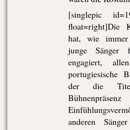
[singlepic id
float=right]Di
hat, wie immer e
junge Sänger f
engagiert, al
portugiesische B
der die Titel
Bühnenpräs
Einfühlungsve
anderen Sänger