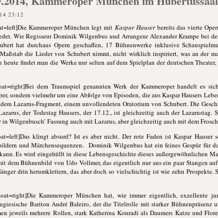
9.2014, Kammeroper München im Hubertussaal
14 23:12
oat=left]Die Kammeroper München legt mit
Kaspar Hauser
bereits das vierte Oper
iedet. Wie Regisseur Dominik Wilgenbus und Arrangeur Alexander Krampe bei der
bert hat durchaus Opern geschaffen, 17 Bühnenwerke inklusive Schauspielmu
 Maßstab die Lieder von Schubert nimmt, nicht wirklich inspiriert, was an der 
 heute findet man die Werke nur selten auf dem Spielplan der deutschen Theater,
oat=right]Bei dem Traumspiel genannten Werk der Kammeroper handelt es sic
Oper, sondern vielmehr um eine Abfolge von Episoden, die aus Kaspar Hausers Leben
dem Lazarus-Fragment, einem unvollendeten Oratorium von Schubert. Die Geschic
azarus, der Todestag Hausers, der 17.12., ist gleichzeitig auch der Lazarustag. S
er in Wilgenbusch’ Fassung auch mit Lazarus, aber gleichzeitig auch mit dem Frosc
t=left]Das klingt absurd? Ist es aber nicht. Der rote Faden ist Kaspar Hauser s
bildern und Märchensequenzen. Dominik Wilgenbus hat ein feines Gespür für d
 kann. Es wird eingehüllt in diese Lebensgeschichte dieses außergewöhnlichen M
kt mit dem Bühnenbild von Udo Vollmer, das eigentlich nur aus ein paar Stangen au
änger drin herumklettern, das aber doch so vielschichtig ist wie zehn Prospekte. 
oat=right]Die Kammeroper München hat, wie immer eigentlich, exzellente ju
rtugiesische Bariton André Baleiro, der die Titelrolle mit starker Bühnenpräse
en jeweils mehrere Rollen, stark Katherina Konradi als Daumers Katze und Flore