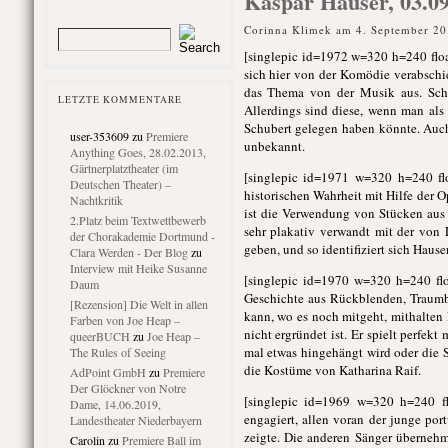
Kaspar Hauser, 03.0
Corinna Klimek am 4. September 20
[singlepic id=1972 w=320 h=240 fl
sich hier von der Komödie verabsch
das Thema von der Musik aus. Schu
LETZTE KOMMENTARE
Allerdings sind diese, wenn man als
Schubert gelegen haben könnte. Auch
user-353609
zu
Premiere
unbekannt.
Anything Goes, 28.02.2013,
Gärtnerplatztheater (im
[singlepic id=1971 w=320 h=240 fl
Deutschen Theater) –
historischen Wahrheit mit Hilfe der 
Nachtkritik
ist die Verwendung von Stücken aus 
2.Platz beim Textwettbewerb
sehr plakativ verwandt mit der von L
der Chorakademie Dortmund -
geben, und so identifiziert sich Haus
Clara Werden - Der Blog
zu
Interview mit Heike Susanne
[singlepic id=1970 w=320 h=240 floa
Daum
Geschichte aus Rückblenden, Traum
[Rezension] Die Welt in allen
kann, wo es noch mitgeht, mithalten
Farben von Joe Heap –
nicht ergründet ist. Er spielt perfe
queerBUCH
zu
Joe Heap –
mal etwas hingehängt wird oder die S
The Rules of Seeing
die Kostüme von Katharina Raif.
AdPoint GmbH
zu
Premiere
Der Glöckner von Notre
[singlepic id=1969 w=320 h=240 fl
Dame, 14.06.2019,
engagiert, allen voran der junge po
Landestheater Niederbayern
zeigte. Die anderen Sänger übernehm
Carolin
zu
Premiere Ball im