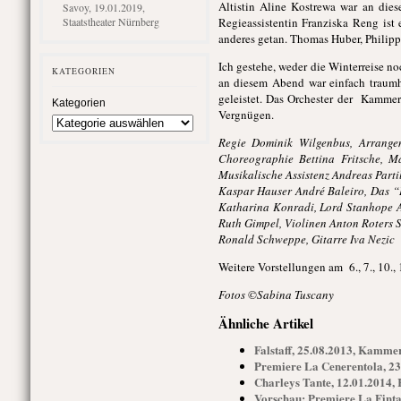
Altistin Aline Kostrewa war an dies
Savoy, 19.01.2019,
Staatstheater Nürnberg
Regieassistentin Franziska Reng ist 
anderes getan. Thomas Huber, Philipp
Ich gestehe, weder die Winterreise n
KATEGORIEN
an diesem Abend war einfach traumh
geleistet. Das Orchester der Kamme
Kategorien
Vergnügen.
Regie Dominik Wilgenbus, Arrange
Choreographie Bettina Fritsche, M
Musikalische Assistenz Andreas Partil
Kaspar Hauser André Baleiro, Das “
Katharina Konradi, Lord Stanhope Al
Ruth Gimpel, Violinen Anton Roters 
Ronald Schweppe, Gitarre Iva Nezic
Weitere Vorstellungen am 6., 7., 10.,
Fotos ©Sabina Tuscany
Ähnliche Artikel
Falstaff, 25.08.2013, Kamm
Premiere La Cenerentola, 2
Charleys Tante, 12.01.2014
Vorschau: Premiere La Fint