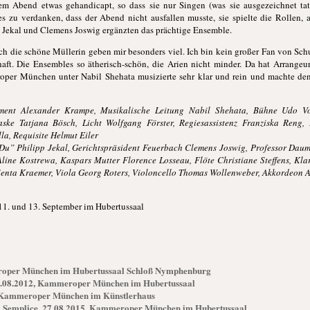
em Abend etwas gehandicapt, so dass sie nur Singen (was sie ausgezeichnet tat)
es zu verdanken, dass der Abend nicht ausfallen musste, sie spielte die Rollen, a
 Jekal und Clemens Joswig ergänzten das prächtige Ensemble.
och die schöne Müllerin geben mir besonders viel. Ich bin kein großer Fan von Sch
aft. Die Ensembles so ätherisch-schön, die Arien nicht minder. Da hat Arrange
roper München unter Nabil Shehata musizierte sehr klar und rein und machte 
ment Alexander Krampe, Musikalische Leitung Nabil Shehata, Bühne Udo Vo
aske Tatjana Bösch, Licht Wolfgang Förster, Regiesassistenz Franziska Reng,
la, Requisite Helmut Eiler
Du” Philipp Jekal, Gerichtspräsident Feuerbach Clemens Joswig, Professor Dau
ine Kostrewa, Kaspars Mutter Florence Losseau, Flöte Christiane Steffens, Klar
Senta Kraemer, Viola Georg Roters, Violoncello Thomas Wollenweber, Akkordeon 
 11. und 13. September im Hubertussaal
eroper München im Hubertussaal Schloß Nymphenburg
3.08.2012, Kammeroper München im Hubertussaal
, Kammeroper München im Künstlerhaus
a Semplice, 27.08.2015, Kammeroper München im Hubertussaal