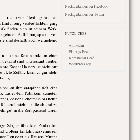
Nachtgedanken bei Facebook
Nachtgedanken bei Twitter
npasticcio vor, allerdings hat man
 Einführung verdeutlichten, ging
sik finden sich in seinem Werk.
mangelnden Aufführungspraxis von
NÜTZLICHES
 sie sind deshalb auch weitgehend
Anmelden
Eintrags-Feed
h um keine Rekonstruktion einer
Kommentar-Feed
 bekannt sind. Interessant hierbei
WordPress.org
hte Kaspar Hausers ist nicht nur
o viele Zufälle kann es gar nicht
hkönig.
elbst, an ihm entspinnt sich eine
as, was er dem Publikum zumuten
annes, dessen Geheimnis bis heute
f Rädern besteht, an die ab und zu
Sehr gut in die Zeit passend waren
nge Sänger für diese Produktion
nz und großem Einfühlungsvermögen
nce Lousseau als Hausers Mutter.