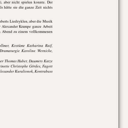
, aber nicht spielen konnte. Der
ls hätte sie die ganze Zeit nichts
uberts Liedzyklen, aber die Musik
ur Alexander Krampe ganze Arbeit
den Abend zu einem vollkommenen
llmer, Kostüme Katharina Raif,
 Dramaturgie Karoline Wernicke,
mer Thomas Huber, Daumers Katze
inette Christophe Gördes, Fagott
Alexander Kuralionok, Kontrabass