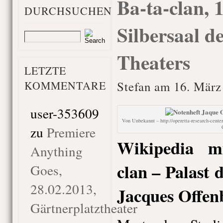
Ba-ta-clan, 
DURCHSUCHEN
Silbersaal d
Theaters
LETZTE
KOMMENTARE
Stefan am 16. März
user-353609
Von Unbekannt – http://operetta-research-cente
zu
Premiere
Wikipedia m
Anything
clan – Palast
Goes,
28.02.2013,
Jacques Offen
Gärtnerplatztheater