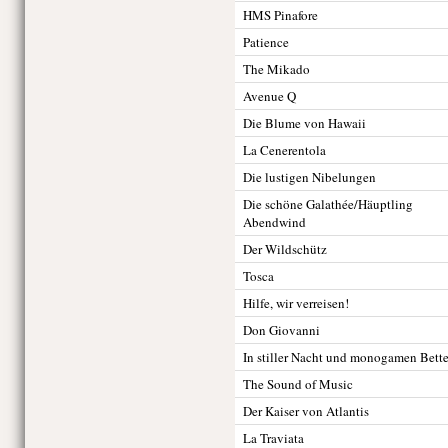
HMS Pinafore
Patience
The Mikado
Avenue Q
Die Blume von Hawaii
La Cenerentola
Die lustigen Nibelungen
Die schöne Galathée/Häuptling
Abendwind
Der Wildschütz
Tosca
Hilfe, wir verreisen!
Don Giovanni
In stiller Nacht und monogamen Bett
The Sound of Music
Der Kaiser von Atlantis
La Traviata