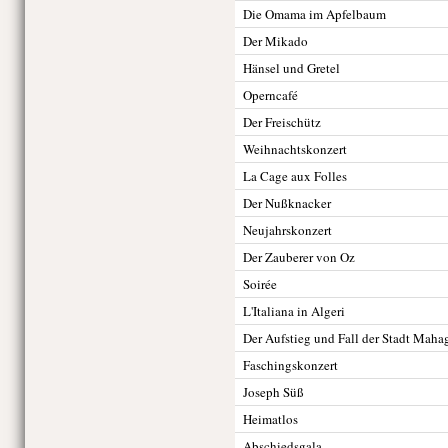
Die Omama im Apfelbaum
Der Mikado
Hänsel und Gretel
Operncafé
Der Freischütz
Weihnachtskonzert
La Cage aux Folles
Der Nußknacker
Neujahrskonzert
Der Zauberer von Oz
Soirée
L'Italiana in Algeri
Der Aufstieg und Fall der Stadt Mah
Faschingskonzert
Joseph Süß
Heimatlos
Abschiedsgala