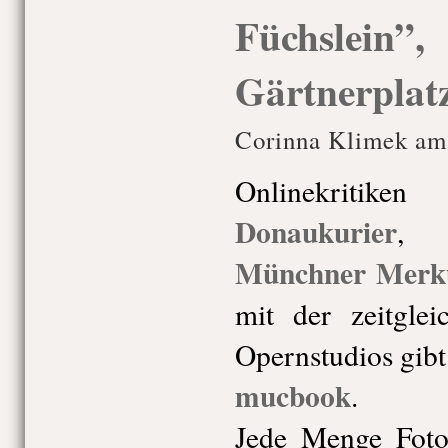
Füchslein”,
Gärtnerplat
Corinna Klimek am 
Onlinekriti
Donaukurier
Münchner Merk
mit der zeitglei
Opernstudios gibt
mucbook
.
Jede Menge Foto