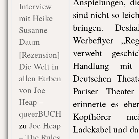
Anspielungen, di
Interview
sind nicht so lei
mit Heike
bringen. Desh
Susanne
Werbeflyer „Reg
Daum
verwebt geschi
[Rezension]
Handlung mit 
Die Welt in
Deutschen Thea
allen Farben
von Joe
Pariser Theate
Heap –
erinnerte es ehe
queerBUCH
Kopfhörer me
zu
Joe Heap
Ladekabel und da
– The Rules