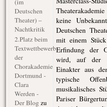
Masterclass
(im
Theaterakademie
Deutschen
Theater) –
keine Unbekannt
Nachtkritik
Deutschen Theate
2.Platz beim
mit einem Stück
Textwettbewerb
Erfindung der O
der
wird, auf der 
Chorakademie
Einakter aus de
Dortmund -
typische Offe
Clara
musikalisches St
Werden -
Pariser Bürgertu
Der Blog
zu