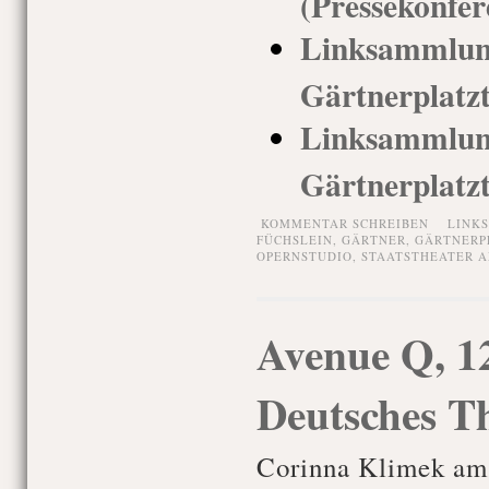
(Pressekonfer
Linksammlu
Gärtnerplatz
Linksamm
Gärtnerplatz
KOMMENTAR SCHREIBEN
LINK
FÜCHSLEIN
,
GÄRTNER
,
GÄRTNERP
OPERNSTUDIO
,
STAATSTHEATER 
Avenue Q, 12
Deutsches T
Corinna Klimek am 