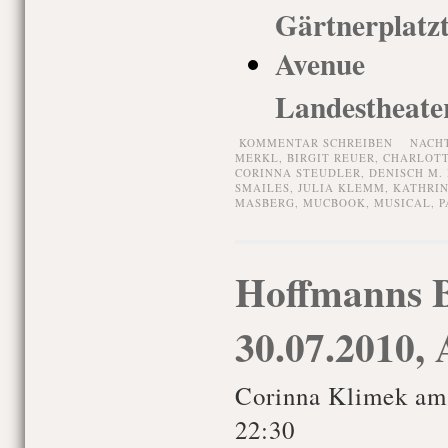
Gärtnerplatz
Avenue Q
Landestheate
KOMMENTAR SCHREIBEN
NACH
MERKL
,
BIRGIT REUER
,
CHARLOTT
CORINNA STEUDLER
,
DENISCH M.
SMAILES
,
JULIA KLEMM
,
KATHRI
MASBERG
,
MUCBOOK
,
MUSICAL
,
P
Hoffmanns B
30.07.2010,
Corinna Klimek am
22:30