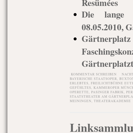
Resümées
Die lange 
08.05.2010, G
Gärtnerpl
Faschingsko
Gärtnerplatz
KOMMENTAR SCHREIBEN
NACH
BAYERISCHE STAATSOPER
,
BUXTO
ERLEBTES
,
FREILICHTBÜHNE EUT
GEFÜHLTES
,
KAMMEROPER MÜNC
OPERETTE
,
PASINGER FABRIK
,
PER
STAATSTHEATER AM GÄRTNERPLA
MEININGEN
,
THEATERAKADEMIE
Linksammlu