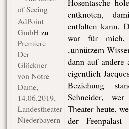
Hosentasche hol
of Seeing
entknoten, da
AdPoint
entfalten kann. 
GmbH
zu
war für mich,
Premiere
‚unnützem Wissen
Der
dann auf andere 
Glöckner
eigentlich Jacque
von Notre
Beziehung sta
Dame,
Schneider, wer
14.06.2019,
Theater heute, we
Landestheater
Niederbayern
der Feenpalast