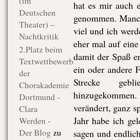
(im
hat es mir auch 
Deutschen
genommen. Manch
Theater) –
viel und ich werd
Nachtkritik
eher mal auf eine
2.Platz beim
damit der Spaß er
Textwettbewerb
ein oder andere F
der
Strecke gebl
Chorakademie
hinzugekomme
Dortmund -
verändert, ganz sp
Clara
Jahr habe ich ge
Werden -
Der Blog
zu
sagen und endlic