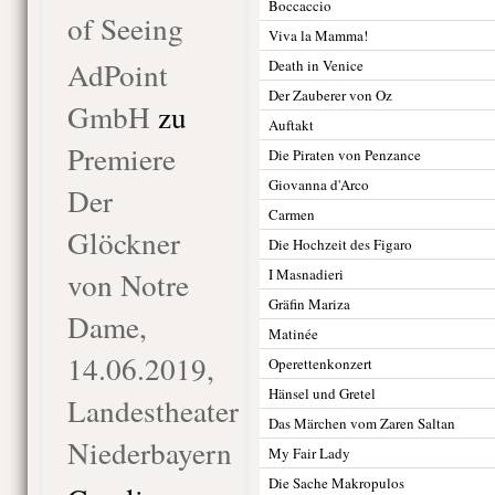
Boccaccio
of Seeing
Viva la Mamma!
AdPoint
Death in Venice
Der Zauberer von Oz
GmbH
zu
Auftakt
Premiere
Die Piraten von Penzance
Giovanna d'Arco
Der
Carmen
Glöckner
Die Hochzeit des Figaro
von Notre
I Masnadieri
Gräfin Mariza
Dame,
Matinée
14.06.2019,
Operettenkonzert
Hänsel und Gretel
Landestheater
Das Märchen vom Zaren Saltan
Niederbayern
My Fair Lady
Die Sache Makropulos