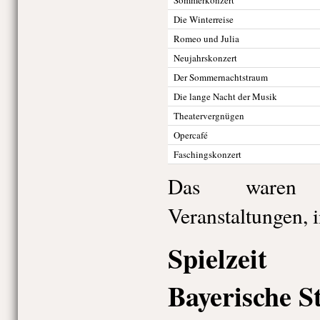
Sommerkonzert
Die Winterreise
Romeo und Julia
Neujahrskonzert
Der Sommernachtstraum
Die lange Nacht der Musik
Theatervergnügen
Opercafé
Faschingskonzert
Das waren 
Veranstaltungen, 
Spielzei
Bayerische S