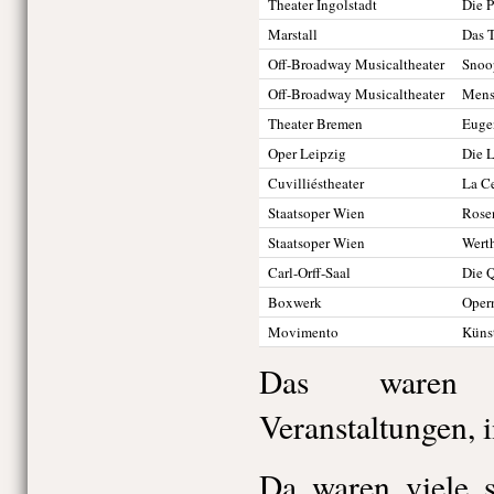
Theater Ingolstadt
Die P
Marstall
Das 
Off-Broadway Musicaltheater
Snoo
Off-Broadway Musicaltheater
Mensc
Theater Bremen
Euge
Oper Leipzig
Die L
Cuvilliéstheater
La C
Staatsoper Wien
Rose
Staatsoper Wien
Wert
Carl-Orff-Saal
Die Q
Boxwerk
Oper
Movimento
Künst
Das waren 
Veranstaltungen, 
Da waren viele s