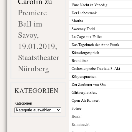
Carolin
zu
Eine Nacht in Venedig
Premiere
Der Liebestrank
Ball im
Martha
Sweeney Todd
Savoy,
La Cage aux Folles
19.01.2019,
Das Tagebuch der Anne Frank
Künstlergespräch
Staatstheater
Brundibar
Nürnberg
Orchesterprobe Traviata 3. Akt
Körpersprachen
Der Zauberer von Oss
KATEGORIEN
Gärtnerplatzfest
Open Air Konzert
Kategorien
Soirée
Honk!
Kriminacht