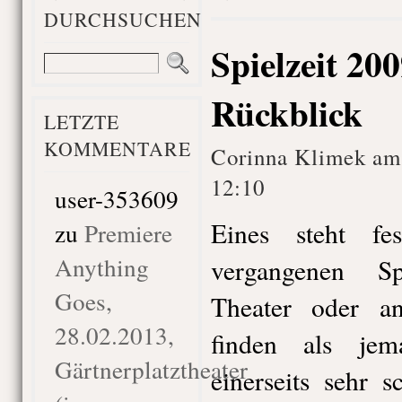
DURCHSUCHEN
Spielzeit 20
Rückblick
LETZTE
KOMMENTARE
Corinna Klimek am
12:10
user-353609
Eines steht f
zu
Premiere
Anything
vergangenen Sp
Goes,
Theater oder an
28.02.2013,
finden als je
Gärtnerplatztheater
einerseits sehr s