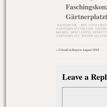
Faschingsko
Gärtnerplatz
NACHTMUSIK
BSO
,
CUVILLIÉST
GÄRTNERPLATZTHEATER
,
GEFÜHL
BREMEN
,
OPER LEIPZIG
,
OPERETT
GÄRTNERPLATZ
,
WIENER STAATS
Urlaub in Bayern August 2010
«
Leave a Repl