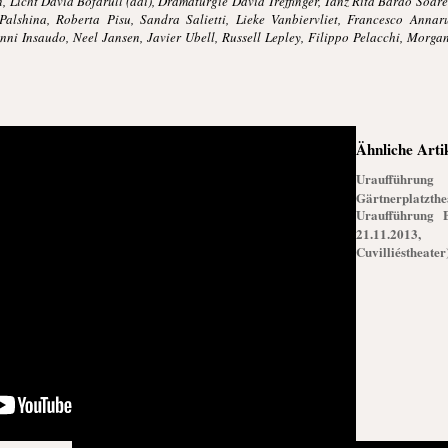
 Licht David Bofarull (aai), Dramaturgie David Treffinger, Tanz Rita Barão Soare
alshina, Roberta Pisu, Sandra Salietti, Lieke Vanbiervliet, Francesco Annar
ni Insaudo, Neel Jansen, Javier Ubell, Russell Lepley, Filippo Pelacchi, Morgan
Ähnliche Arti
Uraufführun
Gärtnerplatzthe
Uraufführung 
21.11.2013,
Cuvilliéstheater