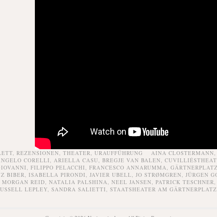
LETT,
REZENSIONEN,
THEATER,
URAUFFÜHRUNG
AINA CLOSTERMANN
NGELO CORELLI
,
ARIELLA CASU
,
BREGJE VAN BALEN
,
CUVILLIÉSTHEA
GIOVANNI
,
FILIPPO PELACCHI
,
FRANCESCO ANNARUMMA
,
GÄRTNERPLAT
Z BIBER
,
ISABELLA PIRONDI
,
JAVIER UBELL
,
JO STRØMGREN
,
JÜRGEN G
,
MORGAN REID
,
NATALIA PALSHINA
,
NEEL JANSEN
,
PATRICK TESCHNER
RUSSELL LEPLEY
,
SANDRA SALIETTI
,
STAATSHEATER AM GÄRTNERPLATZ