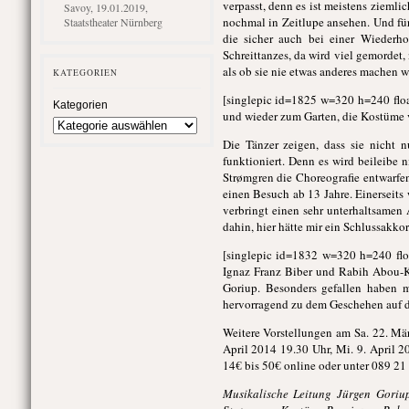
verpasst, denn es ist meistens zieml
Savoy, 19.01.2019,
nochmal in Zeitlupe ansehen. Und für 
Staatstheater Nürnberg
die sicher auch bei einer Wiederho
Schreittanzes, da wird viel gemordet,
als ob sie nie etwas anderes machen 
KATEGORIEN
[singlepic id=1825 w=320 h=240 floa
Kategorien
und wieder zum Garten, die Kostüme 
Die Tänzer zeigen, dass sie nicht 
funktioniert. Denn es wird beileibe 
Strømgren die Choreografie entwarfen
einen Besuch ab 13 Jahre. Einerseits
verbringt einen sehr unterhaltsamen 
dahin, hier hätte mir ein Schlussakko
[singlepic id=1832 w=320 h=240 floa
Ignaz Franz Biber und Rabih Abou-Kh
Goriup. Besonders gefallen haben m
hervorragend zu dem Geschehen auf 
Weitere Vorstellungen am Sa. 22. Mär
April 2014 19.30 Uhr, Mi. 9. April 2
14€ bis 50€ online oder unter 089 21
Musikalische Leitung Jürgen Goriu