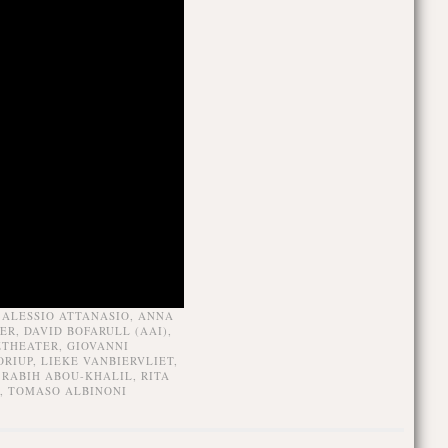
,
ALESSIO ATTANASIO
,
ANNA
TER
,
DAVID BOFARULL (AAI)
,
ZTHEATER
,
GIOVANNI
ORIUP
,
LIEKE VANBIERVLIET
,
,
RABIH ABOU-KHALIL
,
RITA
,
TOMASO ALBINONI