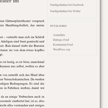
eater im
Nachtgedanken bei Facebook
Nachtgedanken bei Twitter
m Gärtnerplatztheater versprach
ein Handlungsballett, das meine
NÜTZLICHES
Anmelden
aut – vertreibt man sich im Schloß
Eintrags-Feed
e Adeligen sind bunt gemischt und
Kommentar-Feed
zt. Bals darauf stirbt die Baronin
WordPress.org
können sie von dem etwas kopflos
gt.
 ist lustig, es ist böse, manchmal
kennen uns selbst, wollen es aber
 vor, zerreißt sich das Maul über
le nur Versuchskaninchen. Da werden
rdigen Bedingungen. Es sind die
en in Fabriken sterben, damit wir
 da an einige Verbrechen auch in
utemade
erarbeitet hat, ist es, dies
 nicht alles verstanden und einiges