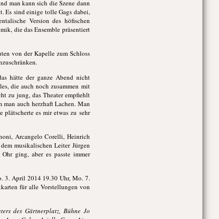
 und man kann sich die Szene dann
t. Es sind einige tolle Gags dabei,
ntalische Version des höfischen
omik, die das Ensemble präsentiert
uten von der Kapelle zum Schloss
inzuschränken.
das hätte der ganze Abend nicht
mbles, die auch noch zusammen mit
cht zu jung, das Theater empfiehlt
ann man auch herzhaft Lachen. Man
 plätscherte es mir etwas zu sehr
oni, Arcangelo Corelli, Heinrich
r dem musikalischen Leiter Jürgen
s Ohr ging, aber es passte immer
. 3. April 2014 19.30 Uhr, Mo. 7.
karten für alle Vorstellungen von
ters des Gärtnerplatz, Bühne Jo