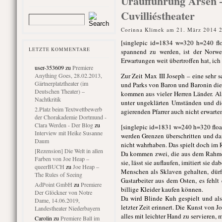
Uraufführung Arsen – 
Cuvilliéstheater
Corinna Klimek am 21. März 2014 
[singlepic id=1834 w=320 h=240 flo
LETZTE KOMMENTARE
spannend zu werden, ist der Norwe
Erwartungen weit übertroffen hat, ich
user-353609
zu
Premiere
Anything Goes, 28.02.2013,
Zur Zeit Max III Joseph – eine sehr 
Gärtnerplatztheater (im
und Parks von Baron und Baronin die 
Deutschen Theater) –
kommen aus vieler Herren Länder. Als 
Nachtkritik
unter ungeklärten Umständen und di
2.Platz beim Textwettbewerb
agierenden Pfarrer auch nicht erwarte
der Chorakademie Dortmund -
Clara Werden - Der Blog
zu
[singlepic id=1831 w=240 h=320 float=
Interview mit Heike Susanne
werden Grenzen überschritten und dan
Daum
nicht wahrhaben. Das spielt doch im R
[Rezension] Die Welt in allen
Da kommen zwei, die aus dem Rahmen f
Farben von Joe Heap –
sie, lässt sie auflaufen, imitiert si
queerBUCH
zu
Joe Heap –
Menschen als Sklaven gehalten, dür
The Rules of Seeing
Gastarbeiter aus dem Osten, es fehlt
AdPoint GmbH
zu
Premiere
billige Kleider kaufen können.
Der Glöckner von Notre
Da wird Blinde Kuh gespielt und als
Dame, 14.06.2019,
letzter Zeit erinnert. Die Kunst von 
Landestheater Niederbayern
alles mit leichter Hand zu servieren, 
Carolin
zu
Premiere Ball im