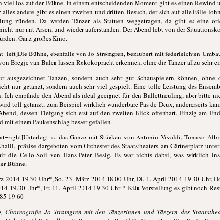
ich viel los auf der Bühne. In einem entscheidenden Moment gibt es einen Rewind
alles andere gibt es einen zweiten und dritten Besuch, der sich auf alle Fälle lohn
lung zünden. Da werden Tänzer als Statuen weggetragen, da gibt es eine orie
 nicht nur mit Arsen, und wieder auferstanden. Der Abend lebt von der Situationsk
würden. Ganz großes Kino.
t=left]Die Bühne, ebenfalls von Jo Strømgren, bezaubert mit federleichten Umba
von Bregje van Balen lassen Rokokopracht erkennen, ohne die Tänzer allzu sehr e
nur ausgezeichnet Tanzen, sondern auch sehr gut Schauspielern können, ohne 
nicht nur getanzt, sondern auch sehr viel gespielt. Eine tolle Leistung des Ense
. Ich empfinde den Abend als ideal geeignet für den Ballettneuling, aber bitte ni
 wird toll getanzt, zum Beispiel wirklich wunderbare Pas de Deux, andererseits k
Abend, dessen Tiefgang sich erst auf den zweiten Blick offenbart. Einzig am Ende
rd mit einem Paukenschlag besser gefallen.
t=right]Unterlegt ist das Ganze mit Stücken von Antonio Vivaldi, Tomaso Albin
alil, präzise dargeboten vom Orchester des Staatstheaters am Gärtnerplatz unte
ir die Cello-Soli von Hans-Peter Besig. Es war nichts dabei, was wirklich in
der Bühne.
z 2014 19.30 Uhr*, So. 23. März 2014 18.00 Uhr, Di. 1. April 2014 19.30 Uhr, Do
014 19.30 Uhr*, Fr. 11. April 2014 19.30 Uhr * KiJu-Vorstellung es gibt noch Rest
 85 19 60
p, Choreografie Jo Strømgren mit den Tänzerinnen und Tänzern des Staatsthea