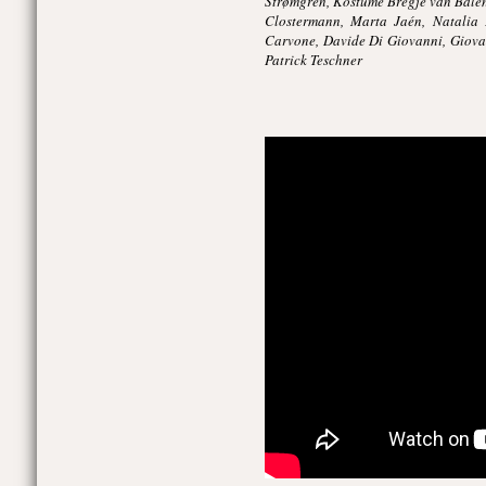
Strømgren, Kostüme Bregje van Balen,
Clostermann, Marta Jaén, Natalia P
Carvone, Davide Di Giovanni, Giovan
Patrick Teschner