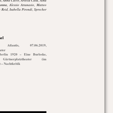
s, Anna Calvo, Ariella Casu, Aina
umma, Alessio Attanasio, Matteo
 Reid, Isabella Pirondi, Sprecher
kel
g Atlantis, 07.06.2019,
ater
Berlin 1920 – Eine Burleske,
 Gärtnerplatztheater (im
) – Nachtkritik