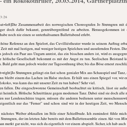
ein Rokokothriller, 20.03.2014, Gärtnerplatzth
23:26
at=left]Die Zusammenarbeit des norwegischen Choreografen Jo Strømgren mit de
ger doch dafür bekannt, genreübergreifend zu arbeiten. Herausgekommen ist 
 habe noch nie einen so unterhaltsamen Ballettabend erlebt.
schöne Referenz an den Spielort, das Cuvilliéstheater wurde in seinem Auftrag erb
Zeit mit mal lustigen, mal weniger lustigen Spielchen und ausufernden Festen. Di
jedoch ein Paar aus Ungarn anreist, das ein bisschen anders ist, wird es ausgegren
e höfische Gesellschaft bekommt es mit der Angst zu tun. Seelischen Beistand 
n. Bald geht man jedoch wieder zur Tagesordnung über, bis das Böse erneut zuschlä
right]Jo Strømgren gelingt ein fast schon genialer Mix aus Schauspiel und Tanz, es
n bleibt einem das Lachen im Halse stecken. Er hält uns einen Spiegel vor, wir er
okoko, was kann das mit unserer Zeit zu tun haben? Sehr viel.
allen. Die eingeschworene Gemeinschaft beobachtet sie kritisch, lässt sie außen
e dabei heimlich. Höfische Schreittänze gegen modernen Tanz. Dabei sind sie doch al
fen nur Lendenschürze tragen. müssen die anderen bedienen unter menschenunwü
 eigentlich nur das “Ferner” und schon sind wir in der heutigen Zeit, wo Mensch
 nächstes Weiber abknallen im Stile einer Schießbude. Ich zumindest fühle mich
Jo Strømgren, der im letzten Jahr bereits mit dem Ballettensemble einen Akt von
Min
man merkt gar nicht, was sich da eigentlich vor einem abspielt. Sicher, ich hab auch