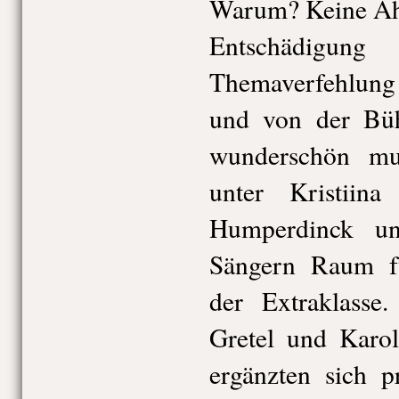
Warum? Keine A
Entschädigung
Themaverfehlun
und von der Büh
wunderschön mus
unter Kristiin
Humperdinck u
Sängern Raum für
der Extraklass
Gretel und Karo
ergänzten sich p