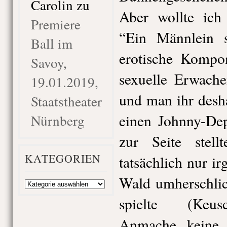
Carolin
zu
Aber wollte ich 
Premiere
“Ein Männlein 
Ball im
erotische Kompo
Savoy,
sexuelle Erwache
19.01.2019,
und man ihr desh
Staatstheater
einen Johnny-Dep
Nürnberg
zur Seite stel
KATEGORIEN
tatsächlich nur i
Wald umherschlic
Kategorien
spielte (Keusc
Anmache keine 