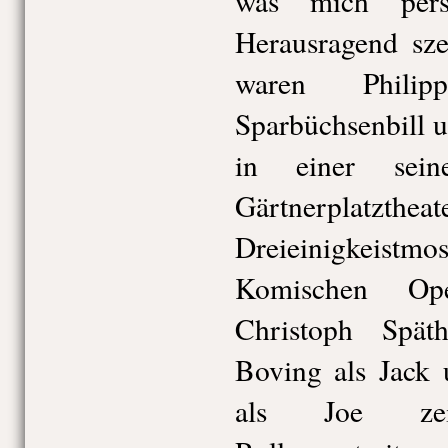
was mich persö
Herausragend sze
waren Philip
Sparbüchsenbill u
in einer sein
Gärtnerpla
Dreieinigkeis
Komischen Ope
Christoph Spät
Boving als Jack 
als Joe zeig