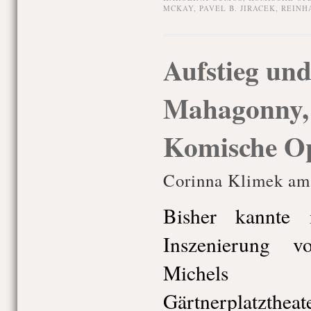
MCKAY
,
PAVEL B. JIRACEK
,
REINH
Aufstieg und
Mahagonny, 
Komische Op
Corinna Klimek am 
Bisher kannte 
Inszenierung 
Michels 
Gärtnerplatzthea