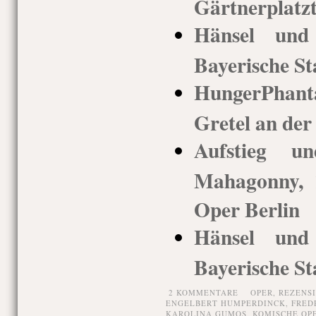
Gärtnerplatz
Hänsel und 
Bayerische St
HungerPhan
Gretel an der
Aufstieg u
Mahagonny, 
Oper Berlin
Hänsel und 
Bayerische St
2 KOMMENTARE
OPER,
REZENS
ENGELBERT HUMPERDINCK
,
FRED
KAROLINA GUMOS
,
KOMISCHE OP