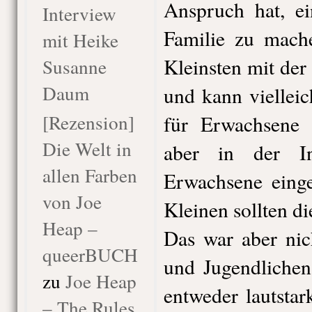
Anspruch hat, ei
Interview
Familie zu mach
mit Heike
Kleinsten mit der
Susanne
Daum
und kann vielleic
[Rezension]
für Erwachsene 
Die Welt in
aber in der In
allen Farben
Erwachsene einge
von Joe
Kleinen sollten di
Heap –
Das war aber nic
queerBUCH
und Jugendliche
zu
Joe Heap
entweder lautstar
– The Rules