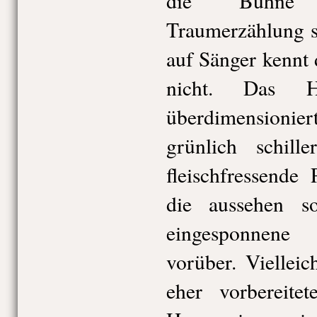
die Bühne 
Traumerzählung s
auf Sänger kennt 
nicht. Das H
überdimensionier
grünlich schil
fleischfressende 
die aussehen s
eingesponnene
vorüber. Vielleic
eher vorbereite