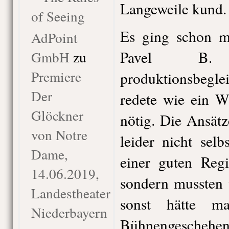
Langeweile kund.
of Seeing
Es ging schon mi
AdPoint
Pavel B. 
GmbH
zu
Premiere
produktionsbeg
Der
redete wie ein W
Glöckner
nötig. Die Ansät
von Notre
leider nicht selb
Dame,
einer guten Regi
14.06.2019,
sondern mussten 
Landestheater
sonst hätte m
Niederbayern
Bühnengeschehens