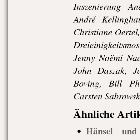
Inszenierung A
André Kellingha
Christiane Oertel
Dreieinigkeitsm
Jenny Noëmi Na
John Daszak, J
Boving, Bill Ph
Carsten Sabrowsk
Ähnliche Arti
Hänsel und 