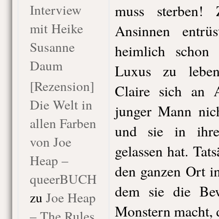
Interview
muss sterben!
mit Heike
Ansinnen entrüs
Susanne
heimlich schon
Daum
Luxus zu leben
[Rezension]
Claire sich an A
Die Welt in
junger Mann nich
allen Farben
und sie in ihre
von Joe
gelassen hat. Tats
Heap –
den ganzen Ort in
queerBUCH
dem sie die Be
zu
Joe Heap
Monstern macht, di
– The Rules