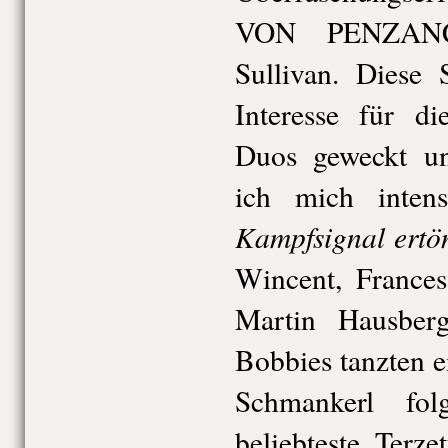
VON PENZANC
Sullivan. Diese 
Interesse für d
Duos geweckt un
ich mich inten
Kampfsignal ertö
Wincent, Frances
Martin Hausber
Bobbies tanzten e
Schmankerl fo
beliebteste Ter