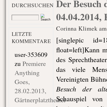
Der Besuch 
DURCHSUCHEN
04.04.2014,
Corinna Klimek am 
LETZTE
[singlepic id
KOMMENTARE
float=left]Kann 
user-353609
des Sprechtheate
zu
Premiere
das viele Mens
Anything
Vereinigten Büh
Goes,
Besuch der al
28.02.2013,
Schauspiel von 
Gärtnerplatztheater