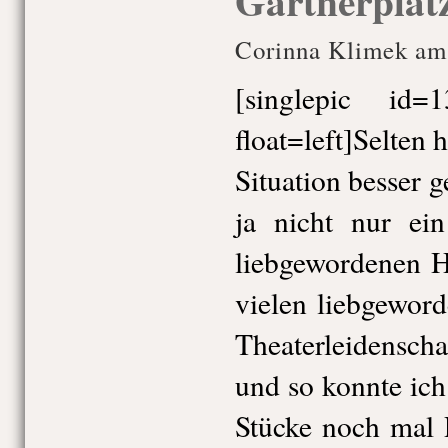
Gärtnerplat
Corinna Klimek am 
[singlepic id
float=left]Selten 
Situation besser g
ja nicht nur ei
liebgewordenen H
vielen liebgewor
Theaterleidensch
und so konnte ic
Stücke noch mal 