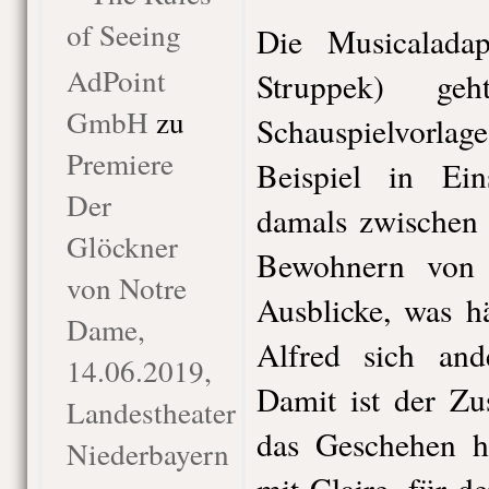
of Seeing
Die Musicaladap
AdPoint
Struppek) ge
GmbH
zu
Schauspielvor
Premiere
Beispiel in Ein
Der
damals zwischen 
Glöckner
Bewohnern von 
von Notre
Ausblicke, was h
Dame,
Alfred sich ande
14.06.2019,
Damit ist der Zu
Landestheater
das Geschehen he
Niederbayern
mit Claire, für 