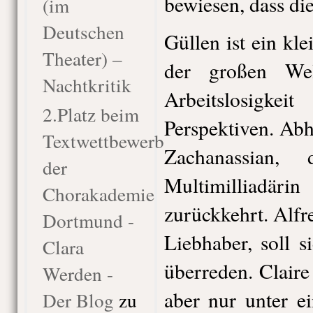
bewiesen, dass die
(im
Deutschen
Güllen ist ein kl
Theater) –
der großen Wel
Nachtkritik
Arbeitslosigk
2.Platz beim
Perspektiven. Abhi
Textwettbewerb
Zachanassian, 
der
Multimilliadäri
Chorakademie
zurückkehrt. Alfre
Dortmund -
Liebhaber, soll 
Clara
überreden. Claire
Werden -
aber nur unter e
Der Blog
zu