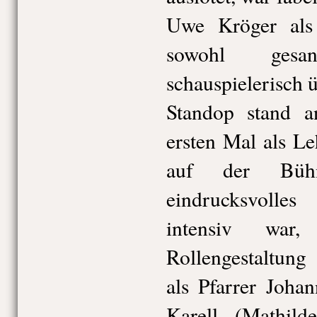
Uwe Kröger als 
sowohl gesa
schauspielerisch 
Standop stand 
ersten Mal als Le
auf der Bü
eindrucksvoll
intensiv war
Rollengestaltun
als Pfarrer Joha
Karell (Mathild