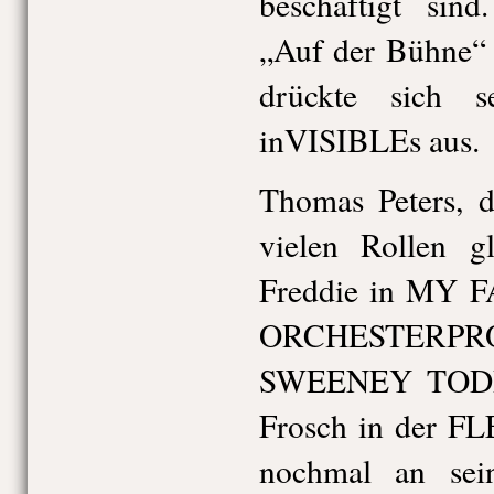
beschäftigt sin
„Auf der Bühne“ 
drückte sich 
inVISIBLEs aus.
Thomas Peters, d
vielen Rollen g
Freddie in MY F
ORCHESTERP
SWEENEY TODD 
Frosch in der F
nochmal an sei