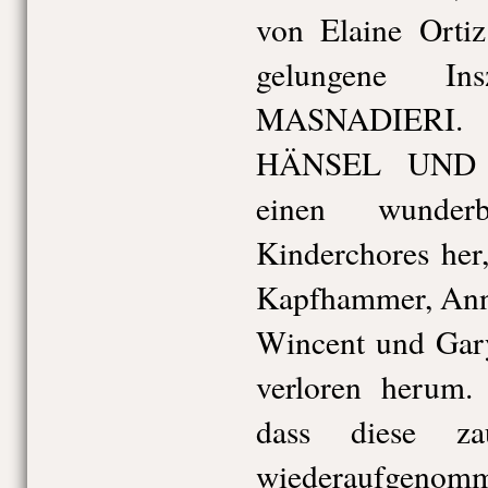
von Elaine Ortiz
gelungene In
MASNADIERI. D
HÄNSEL UND 
einen wunderb
Kinderchores her,
Kapfhammer, Ann-
Wincent und Gary
verloren herum.
dass diese zau
wiederaufgenomm