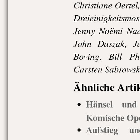
Christiane Oertel
Dreieinigkeitsm
Jenny Noëmi Na
John Daszak, J
Boving, Bill Ph
Carsten Sabrowsk
Ähnliche Arti
Hänsel und 
Komische Ope
Aufstieg u