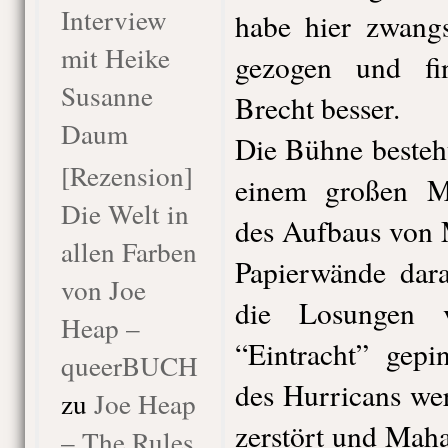
Interview
habe hier zwangs
mit Heike
gezogen und fi
Susanne
Brecht besser.
Daum
Die Bühne besteh
[Rezension]
einem großen Me
Die Welt in
des Aufbaus von 
allen Farben
Papierwände dara
von Joe
die Losungen 
Heap –
“Eintracht” gepi
queerBUCH
des Hurricans we
zu
Joe Heap
zerstört und Mah
– The Rules