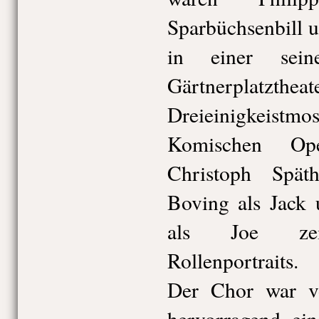
Sparbüchsenbill u
in einer sein
Gärtnerpla
Dreieinigkeis
Komischen Ope
Christoph Spät
Boving als Jack 
als Joe zeig
Rollenportraits.
Der Chor war v
hervorragend eins