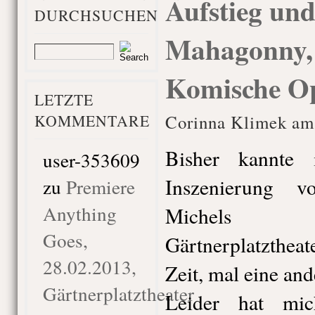
Aufstieg und
DURCHSUCHEN
Mahagonny, 
Komische Op
LETZTE
KOMMENTARE
Corinna Klimek am 
Bisher kannte 
user-353609
Inszenierung 
zu
Premiere
Anything
Michels 
Goes,
Gärtnerplatzthea
28.02.2013,
Zeit, mal eine and
Gärtnerplatztheater
Leider hat mi