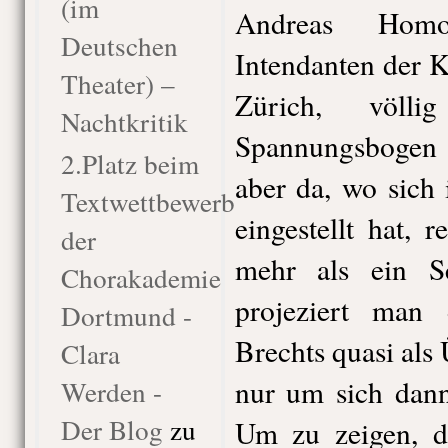
(im
Andreas Homo
Deutschen
Intendanten der K
Theater) –
Zürich, völli
Nachtkritik
Spannungsbogen 
2.Platz beim
aber da, wo sich
Textwettbewerb
eingestellt hat, r
der
mehr als ein S
Chorakademie
projeziert man 
Dortmund -
Brechts quasi als 
Clara
nur um sich dann
Werden -
Der Blog
zu
Um zu zeigen, d