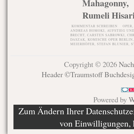
Mahagonny, 
Rumeli Hisari
KOMMENTAR SCHREIBEN
OPER
ANDREAS HOMOKI
,
AUFSTIEG UN
BRECHT
,
CARSTEN SABROWKI
,
CHR
DASZAK
,
KOMISCHE OPER BERLIN
MEIERHÖFER
,
STEFAN BLUNIER
,
S
Copyright © 2026
Nach
Header ©Traumstoff Buchdesi
Powered by
W
Zum Ändern Ihrer Datenschutzein
von Einwilligungen, 