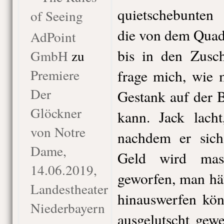
quietschebunten 
of Seeing
die von dem Quad
AdPoint
bis in den Zusch
GmbH
zu
Premiere
frage mich, wie 
Der
Gestank auf der 
Glöckner
kann. Jack lacht
von Notre
nachdem er sich
Dame,
Geld wird mas
14.06.2019,
geworfen, man hä
Landestheater
hinauswerfen kön
Niederbayern
ausgelutscht gew