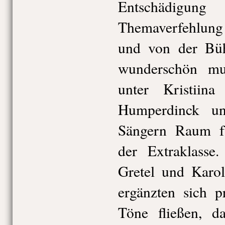
Entschädigung
Themaverfehlun
und von der Büh
wunderschön mus
unter Kristiin
Humperdinck u
Sängern Raum für
der Extraklass
Gretel und Karo
ergänzten sich p
Töne fließen, d