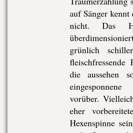
Traumerzählung s
auf Sänger kennt 
nicht. Das H
überdimensionier
grünlich schil
fleischfressende 
die aussehen s
eingesponnene
vorüber. Vielleic
eher vorbereite
Hexenspinne sein