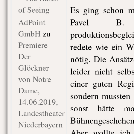
of Seeing
Es ging schon mi
Pavel B. 
AdPoint
GmbH
zu
produktionsbeg
Premiere
redete wie ein W
Der
nötig. Die Ansät
Glöckner
leider nicht selb
von Notre
einer guten Regi
Dame,
sondern mussten 
14.06.2019,
sonst hätte m
Landestheater
Bühnengeschehens
Niederbayern
Aber wollte ich 