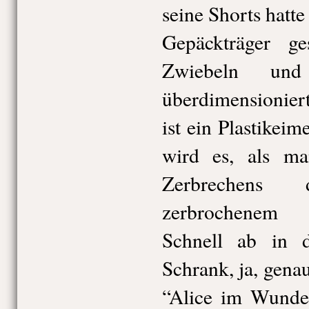
seine Shorts hatte
Gepäckträger ges
Zwiebeln un
überdimensionier
ist ein Plastikeim
wird es, als m
Zerbrechen
zerbrochenem P
Schnell ab in 
Schrank, ja, gena
“Alice im Wunder