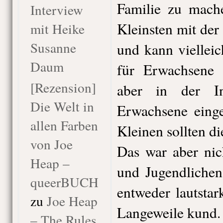
Familie zu mach
Interview
Kleinsten mit der
mit Heike
Susanne
und kann vielleic
Daum
für Erwachsene 
[Rezension]
aber in der In
Die Welt in
Erwachsene einge
allen Farben
Kleinen sollten di
von Joe
Das war aber nic
Heap –
und Jugendliche
queerBUCH
entweder lautstar
zu
Joe Heap
Langeweile kund.
– The Rules