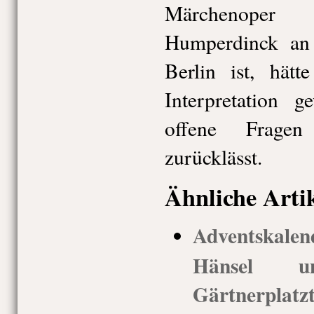
Märchenope
Humperdinck an
Berlin ist, hät
Interpretation g
offene Fragen
zurücklässt.
Ähnliche Arti
Adventskal
Hänsel 
Gärtnerplatz