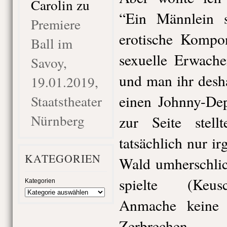
Carolin
zu
“Ein Männlein 
Premiere
erotische Kompo
Ball im
sexuelle Erwache
Savoy,
und man ihr desh
19.01.2019,
einen Johnny-Dep
Staatstheater
Nürnberg
zur Seite stel
tatsächlich nur i
KATEGORIEN
Wald umherschlic
spielte (Keusc
Kategorien
Anmache keine 
Zerbrechen 