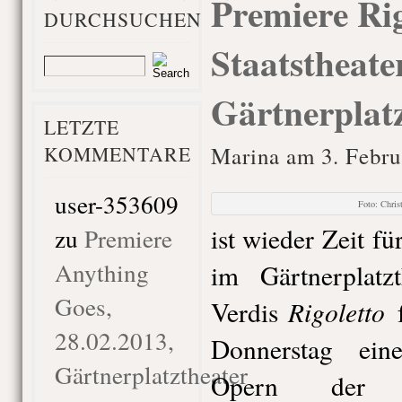
Premiere Rig
DURCHSUCHEN
Staatstheat
Gärtnerplatz
LETZTE
KOMMENTARE
Marina am 3. Febru
user-353609
Foto: Chri
ist wieder Zeit f
zu
Premiere
Anything
im Gärtnerplatz
Goes,
Rigoletto
Verdis
28.02.2013,
Donnerstag eine
Gärtnerplatztheater
Opern der le