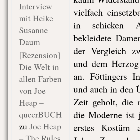
Interview
vielfach einsetz
mit Heike
in schicken A
Susanne
bekleidete Damen
Daum
der Vergleich z
[Rezension]
und dem Herzog
Die Welt in
an. Föttingers I
allen Farben
und auch in den Ü
von Joe
Zeit geholt, die
Heap –
queerBUCH
die Moderne ist 
zu
Joe Heap
erstes Kostüm 
– The Rules