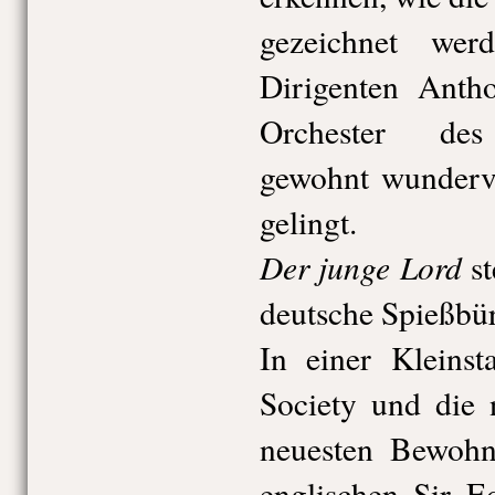
gezeichnet we
Dirigenten Ant
Orchester des 
gewohnt wundervo
gelingt.
Der junge Lord
st
deutsche Spießbü
In einer Kleinst
Society und die 
neuesten Bewohn
englischen Sir E