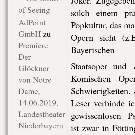
Joker. Zugegebe
of Seeing
solch einem pr
AdPoint
Popkultur, das ma
GmbH
zu
Opern sieht (z
Premiere
Bayerischen
Der
Staatsoper und
Glöckner
Komischen Ope
von Notre
Schwierigkeiten. 
Dame,
14.06.2019,
Leser verbinde i
Landestheater
gewissenlosen Ps
Niederbayern
ist zwar in Fötti