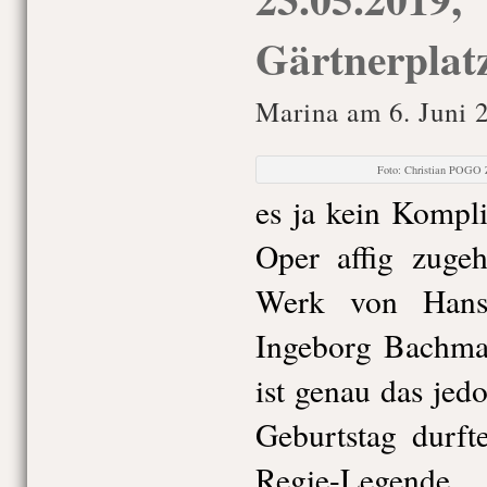
Gärtnerplat
Marina am 6. Juni 
Foto: Christian POGO 
es ja kein Kompl
Oper affig zuge
Werk von Hans
Ingeborg Bachma
ist genau das je
Geburtstag durft
Regie-Legende 