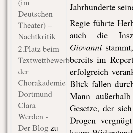
(im
Jahrhunderte sein
Deutschen
Regie führte Her
Theater) –
auch die Ins
Nachtkritik
Giovanni
stammt,
2.Platz beim
bereits im Reper
Textwettbewerb
der
erfolgreich veran
Chorakademie
Blick fallen durc
Dortmund -
Mann außerhalb d
Clara
Gesetze, der sic
Werden -
Drogen vergnüg
Der Blog
zu
kaum Widerstand 