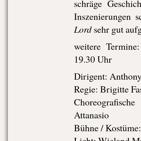
schräge Geschic
Inszenierungen s
Lord
sehr gut auf
weitere Termine
19.30 Uhr
Dirigent: Anthon
Regie: Brigitte F
Choreografisch
Attanasio
Bühne / Kostüme:
Licht: Wieland Mü