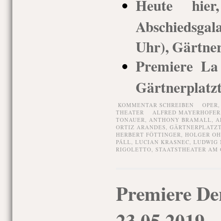
Heute hie
Abschiedsgal
Uhr), Gärtner
Premiere La
Gärtnerplatz
KOMMENTAR SCHREIBEN
OPER
THEATER
ALFRED MAYERHOFER
TONAUER
,
ANTHONY BRAMALL
,
A
ORTIZ ARANDES
,
GÄRTNERPLATZ
HERBERT FÖTTINGER
,
HOLGER O
PÁLL
,
LUCIAN KRASNEC
,
LUDWIG
RIGOLETTO
,
STAATSTHEATER AM
Premiere De
23.05.2019,