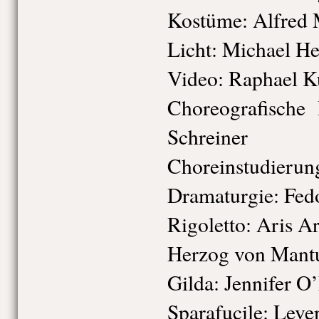
Kostüme:
Alfred 
Licht:
Michael He
Video:
Raphael K
Choreografische 
Schreiner
Choreinstudierun
Dramaturgie:
Fed
Rigoletto:
Aris Ar
Herzog von Mant
Gilda:
Jennifer O
Sparafucile:
Leven