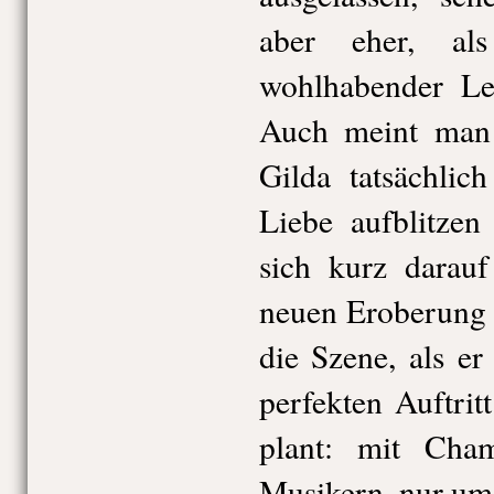
aber eher, al
wohlhabender Leb
Auch meint man 
Gilda tatsächli
Liebe aufblitzen
sich kurz darauf
neuen Eroberung 
die Szene, als e
perfekten Auftrit
plant: mit Cha
Musikern, nur um 