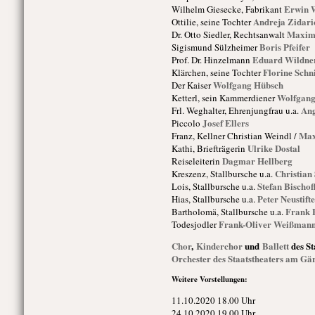
Erwin 
Wilhelm Giesecke, Fabrikant
Andreja Zidari
Ottilie, seine Tochter
Maximi
Dr. Otto Siedler, Rechtsanwalt
Boris Pfeifer
Sigismund Sülzheimer
Eduard Wildne
Prof. Dr. Hinzelmann
Florine Schni
Klärchen, seine Tochter
Wolfgang Hübsch
Der Kaiser
Wolfgang
Ketterl, sein Kammerdiener
Ang
Frl. Weghalter, Ehrenjungfrau u.a.
Josef Ellers
Piccolo
Max
Franz, Kellner
Christian Weindl /
Ulrike Dostal
Kathi, Briefträgerin
Dagmar Hellberg
Reiseleiterin
Christian
Kreszenz, Stallbursche u.a.
Stefan Bischof
Lois, Stallbursche u.a.
Peter Neustift
Hias, Stallbursche u.a.
Frank 
Bartholomä, Stallbursche u.a.
Frank-Oliver Weißman
Todesjodler
Chor
,
Kinderchor
und
Ballett
des St
Orchester des Staatstheaters am Gä
Weitere Vorstellungen:
11.10.
20
20
18.00 Uhr
24.10.
20
20
19.00 Uhr