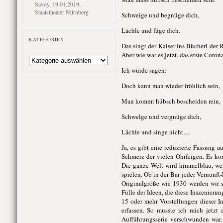
Savoy, 19.01.2019,
Staatstheater Nürnberg
Schweige und begnüge dich,
Lächle und füge dich.
KATEGORIEN
Das singt der Kaiser ins Bücherl der 
Aber wie war es jetzt, das erste Coro
Kategorien
Ich würde sagen:
Doch kann man wieder fröhlich sein,
Man kommt hübsch bescheiden rein,
Schwelge und vergnüge dich,
Lächle und singe nicht…
Ja, es gibt eine reduzierte Fassung 
Schmerz der vielen Ohrfeigen. Es kom
Die ganze Welt wird himmelblau, wen
spielen. Ob in der Bar jeder Vernunft
Originalgröße wie 1930 werden wir si
Fülle der Ideen, die diese Inszenieru
15 oder mehr Vorstellungen dieser In
erfassen. So musste ich mich jetzt
Aufführungsserie verschwunden war.