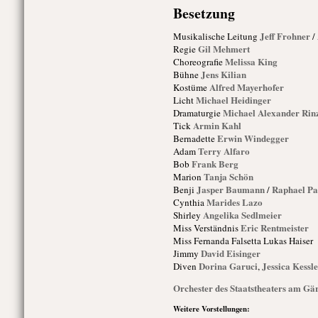
Besetzung
Jeff Frohner
Musikalische Leitung
/
Gil Mehmert
Regie
Melissa King
Choreografie
Jens Kilian
Bühne
Alfred Mayerhofer
Kostüme
Michael Heidinger
Licht
Michael Alexander Rin
Dramaturgie
Armin Kahl
Tick
Erwin Windegger
Bernadette
Terry Alfaro
Adam
Frank Berg
Bob
Tanja Schön
Marion
Jasper Baumann
Raphael Pa
Benji
/
Marides Lazo
Cynthia
Angelika Sedlmeier
Shirley
Eric Rentmeister
Miss Verständnis
Miss Fernanda Falsetta
Lukas Haiser
David Eisinger
Jimmy
Dorina Garuci
Jessica Kessle
Diven
,
Orchester des Staatstheaters am Gä
Weitere Vorstellungen: