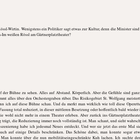
Rössl-Wirtin. Wenigstens ein Politiker sagt etwas zur Kultur, denn die Minister sin
na-Im weißen Rössl am Gärtnerplatztheater?
auf der Bühne zu sehen. Alles auf Abstand. Körperlich. Aber die Gefühle sind ganz
mt alles über den Orchestergraben rüber. Das Risikogebiet St. Wolfgang meistert e
n ich auf diese Bühne schau. Und da merkt man wirklich wie toll diese Operette
-Fassung total reduziert, in dieser mittleren Besetzung oder hoffentlich bald wiede
e wohl nicht mehr in einem Theater erleben. Aber zurück ins Gärtnerplatztheater
ng trägt, die Reduzierung immer noch vollständig ist. Man schaut, und sieht wahrsch
szenierung habe ich jedesmal Neues entdeckt. Und wer sie jetzt das erste Mal sie
 auch auf einige Details beschränken. Das Schöne dabei, man konnte sogar etw
 Man konnte über die nun mobilitätseingeschränkte Kuh lachen. Ich suchte den