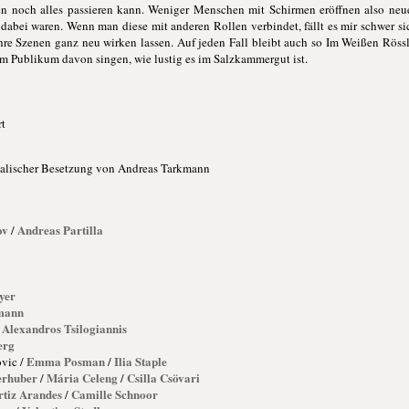
en noch alles passieren kann. Weniger Menschen mit Schirmen eröffnen also ne
dabei waren. Wenn man diese mit anderen Rollen verbindet, fällt es mir schwer sic
hre Szenen ganz neu wirken lassen. Auf jeden Fall bleibt auch so Im Weißen Rössl 
m Publikum davon singen, wie lustig es im Salzkammergut ist.
t
alischer Besetzung von Andreas Tarkmann
ov
Andreas Partilla
/
yer
mann
Alexandros Tsilogiannis
erg
Emma Posman
Ilia Staple
vic /
/
erhuber
Mária Celeng
Csilla Csövari
/
/
rtiz Arandes
Camille Schnoor
/