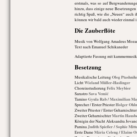
erstmals, was so auf Bergwanderung
hinzu, dass einige neue Besetzungen 
richtig Spaß, wie die „Neuen“ auch i
können wir bald auch wieder einmal i
Die Zauberflöte
Musik von Wolfgang Amadeus Mozar
Text nach Emanuel Schikaneder
Adaptierte Fassung mit kammermusik
Besetzung
Oleg Ptashnik
Musikalische Leitung
Wieland Müller-Haslinger
Licht
Felix Meybier
Choreinstudierung
Sava Vemić
Sarastro
Gyula Rab
Maximilian Ma
Tamino
/
Holger Ohl
Sprecher / Erster Priester
Zweiter Priester / Erster Geharnischter
Martin Hausb
Zweiter Geharnischter
Königin der Nacht
Aleksandra Jovano
Judith Spießer
Sophie Mitt
Pamina
/
Mária Celeng
Elaine O
Erste Dame
/