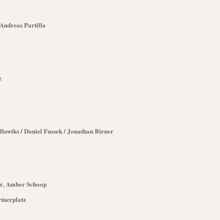
Andreas Partilla
z
llawiks
Daniel Fussek
Jonathan Birner
/
/
r
Amber Schoop
,
rtnerplatz