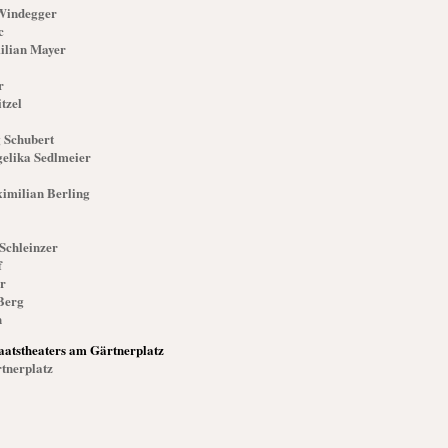
Windegger
c
lian Mayer
r
tzel
 Schubert
elika Sedlmeier
imilian Berling
 Schleinzer
f
er
Berg
n
aatstheaters am Gärtnerplatz
rtnerplatz