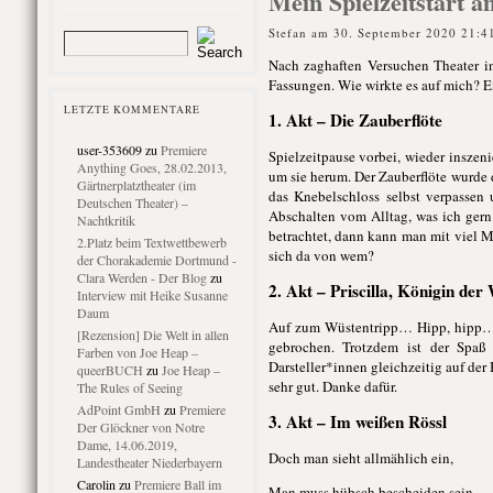
Mein Spielzeitstart 
Stefan am 30. September 2020 21:4
Nach zaghaften Versuchen Theater in
Fassungen. Wie wirkte es auf mich? E
LETZTE KOMMENTARE
1. Akt – Die Zauberflöte
user-353609
zu
Premiere
Spielzeitpause vorbei, wieder insze
Anything Goes, 28.02.2013,
um sie herum. Der Zauberflöte wurd
Gärtnerplatztheater (im
das Knebelschloss selbst verpassen 
Deutschen Theater) –
Abschalten vom Alltag, was ich gern
Nachtkritik
betrachtet, dann kann man mit viel M
2.Platz beim Textwettbewerb
sich da von wem?
der Chorakademie Dortmund -
Clara Werden - Der Blog
zu
2. Akt – Priscilla, Königin der
Interview mit Heike Susanne
Daum
Auf zum Wüstentripp… Hipp, hipp… M
[Rezension] Die Welt in allen
gebrochen. Trotzdem ist der Spaß 
Farben von Joe Heap –
Darsteller*innen gleichzeitig auf de
queerBUCH
zu
Joe Heap –
sehr gut. Danke dafür.
The Rules of Seeing
AdPoint GmbH
zu
Premiere
3. Akt – Im weißen Rössl
Der Glöckner von Notre
Dame, 14.06.2019,
Doch man sieht allmählich ein,
Landestheater Niederbayern
Carolin
zu
Premiere Ball im
Man muss hübsch bescheiden sein.