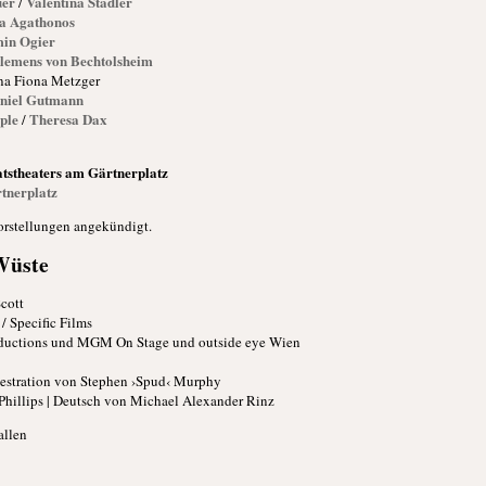
uer
Valentina Stadler
/
a Agathonos
in Ogier
lemens von Bechtolsheim
na Fiona Metzger
niel Gutmann
aple
Theresa Dax
/
atstheaters am Gärtnerplatz
rtnerplatz
rstellungen angekündigt.
 Wüste
cott
 Specific Films
oductions und MGM On Stage und outside eye Wien
estration von Stephen ›Spud‹ Murphy
Phillips | Deutsch von Michael Alexander Rinz
allen