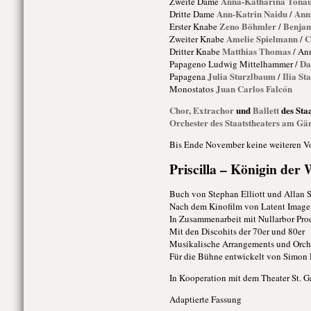
Anna-Katharina Tona
Zweite Dame
Ann-Katrin Naidu
Ann
Dritte Dame
/
Zeno Böhmler
Benjam
Erster Knabe
/
Amelie Spielmann
C
Zweiter Knabe
/
Matthias Thomas
Dritter Knabe
/ An
Da
Papageno
Ludwig Mittelhammer /
Julia Sturzlbaum
Ilia St
Papagena
/
Juan Carlos Falcón
Monostatos
Chor, Extrachor
und
Ballett
des Sta
Orchester des Staatstheaters am Gä
Bis Ende November keine weiteren Vo
Priscilla – Königin der
Buch von Stephan Elliott und Allan S
Nach dem Kinofilm von Latent Image /
In Zusammenarbeit mit Nullarbor Pr
Mit den Discohits der 70er und 80er
Musikalische Arrangements und Orch
Für die Bühne entwickelt von Simon 
In Kooperation mit dem Theater St. G
Adaptierte Fassung