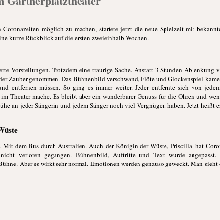
am Gärtnerplatztheater
1
 Coronazeiten möglich zu machen, startete jetzt die neue Spielzeit mit bekannt
ine kurze Rückblick auf die ersten zweieinhalb Wochen.
nierte Vorstellungen. Trotzdem eine traurige Sache. Anstatt 3 Stunden Ablenkung
e der Zauber genommen. Das Bühnenbild verschwand, Flöte und Glockenspiel kam
und entfernen müssen. So ging es immer weiter. Jeder entfernte sich von jedem
 im Theater mache. Es bleibt aber ein wunderbarer Genuss für die Ohren und wen
ühe an jeder Sängerin und jedem Sänger noch viel Vergnügen haben. Jetzt heißt es
 Wüste
it dem Bus durch Australien. Auch der Königin der Wüste, Priscilla, hat Coro
nicht verloren gegangen. Bühnenbild, Auftritte und Text wurde angepasst. 
r Bühne. Aber es wirkt sehr normal. Emotionen werden genauso geweckt. Man sieht e