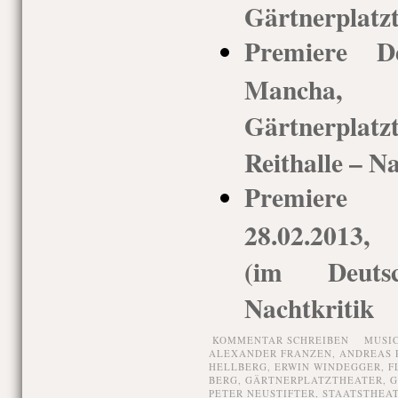
Gärtnerplatz
Premiere 
Mancha,
Gärtnerpla
Reithalle – N
Premiere
28.02.2013,
(im Deuts
Nachtkritik
KOMMENTAR SCHREIBEN
MUSI
ALEXANDER FRANZEN
,
ANDREAS 
HELLBERG
,
ERWIN WINDEGGER
,
F
BERG
,
GÄRTNERPLATZTHEATER
,
G
PETER NEUSTIFTER
,
STAATSTHEA