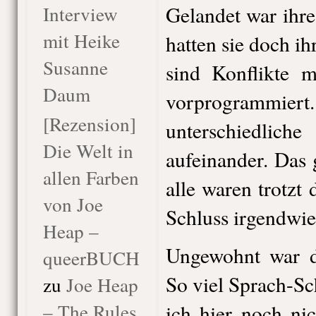
Interview
Gelandet war ihre
mit Heike
hatten sie doch ih
Susanne
sind Konflikte 
Daum
vorprogrammie
[Rezension]
unterschiedlich
Die Welt in
aufeinander. Das g
allen Farben
alle waren trotz
von Joe
Schluss irgendwie
Heap –
Ungewohnt war d
queerBUCH
So viel Sprach-Sc
zu
Joe Heap
– The Rules
ich hier noch nic