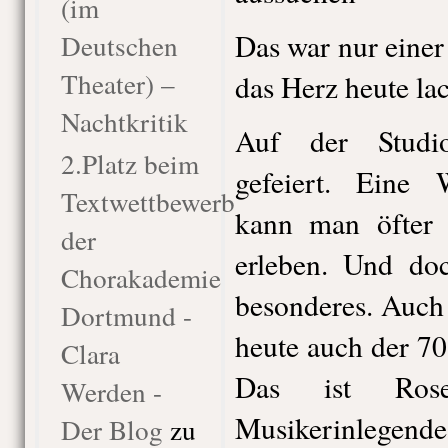
(im
Das war nur einer
Deutschen
Theater) –
das Herz heute la
Nachtkritik
Auf der Studi
2.Platz beim
gefeiert. Eine 
Textwettbewerb
kann man öfter i
der
erleben. Und do
Chorakademie
besonderes. Auch
Dortmund -
heute auch der 70
Clara
Das ist Rose
Werden -
Musikerinlege
Der Blog
zu