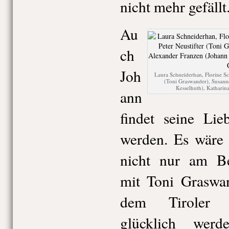
nicht mehr gefällt
Au
ch
Joh
Laura Schneiderhan, Florine Sc
(Toni Graswander), Susanne
Kesselhuth), Kathari
ann
findet seine Lie
werden. Es wäre
nicht nur am Ber
mit Toni Graswan
dem Tiroler S
glücklich werd