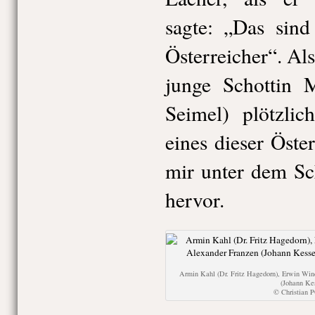
sagte: „Das sind
Österreicher“. A
junge Schottin M
Seimel) plötzli
eines dieser Öster
mir unter dem Sc
hervor.
Armin Kahl (Dr. Fritz Hagedorn), Erwin Win
(Johann Ke
© Christian