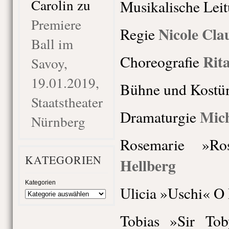
Carolin
zu
Musikalische Lei
Premiere
Nicole Cla
Regie
Ball im
Rit
Choreografie
Savoy,
19.01.2019,
Bühne und Kost
Staatstheater
Mich
Dramaturgie
Nürnberg
Rosemarie »R
KATEGORIEN
Hellberg
Kategorien
Ulicia »Uschi« O
Tobias »Sir To