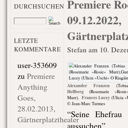
Premiere Roc
DURCHSUCHEN
09.12.2022,
Gärtnerplat
LETZTE
KOMMENTARE
Stefan am 10. Deze
user-353609
zu
Premiere
Anything
Alexander Franzen
(Tobia
Hellberg
(Rosemarie »Rosie
Goes,
Frances Lucey
Murr),
(Ulicia »
© Jean-Marc Turmes
28.02.2013,
“Seine Ehefrau
Gärtnerplatztheater
aussuchen”