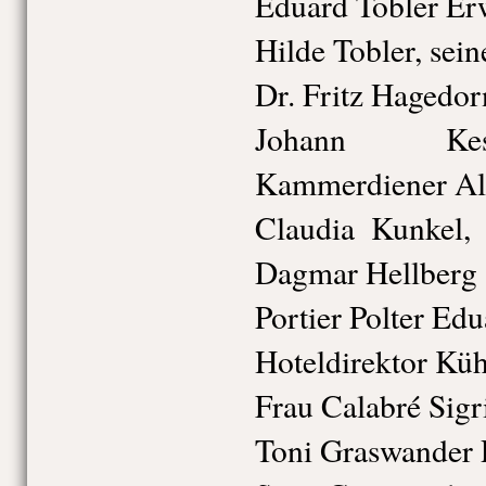
Eduard Tobler E
Hilde Tobler, sein
Dr. Fritz Hagedo
Johann Kess
Kammerdiener Al
Claudia Kunkel,
Dagmar Hellberg
Portier Polter Ed
Hoteldirektor Kü
Frau Calabré Sigr
Toni Graswander P