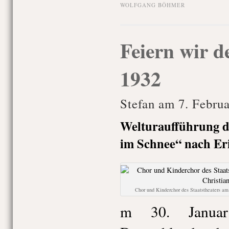
WOLFGANG BÖHMER
Feiern wir 
1932
Stefan am 7. Febru
Welturaufführung d
im Schnee“ nach Er
Chor und Kinderchor des Staatstheaters a
m 30. Janua