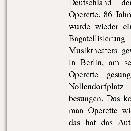
Deutschland d
Operette. 86 Jah
wurde wieder ei
Bagatellisier
Musiktheaters g
in Berlin, am sc
Operette gesun
Nollendorfpla
besungen. Das k
man Operette wi
das hat das Au