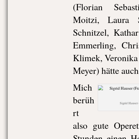
(Florian Sebas
Moitzi, Laura S
Schnitzel, Katha
Emmerling, Chri
Klimek, Veronika
Meyer) hätte auch
Mich
berüh
Sigrid Hauser 
rt
also gute Operet
Stunden einen H