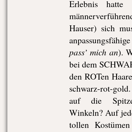
Erlebnis hatte 
männerverführend
Hauser) sich mus
anpassungsfähig
pass’ mich an
). 
bei dem SCHWA
den ROTen Haaren
schwarz-rot-gold. 
auf die Spitze
Winkeln? Auf jede
tollen Kostüme