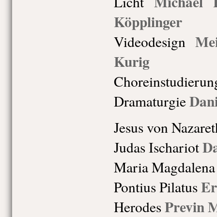
Michael H
Licht
Köpplinger
Me
Videodesign
Kurig
Choreinstudieru
Dani
Dramaturgie
Jesus von Nazaret
Da
Judas Ischariot
Maria Magdalena
Er
Pontius Pilatus
Previn 
Herodes