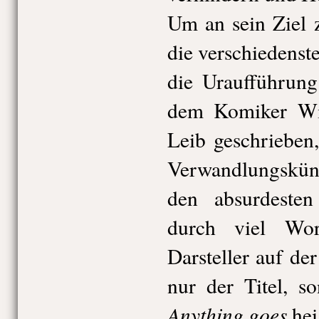
Um an sein Ziel 
die verschiedenst
die Uraufführung
dem Komiker Wi
Leib geschrieben
Verwandlungskün
den absurdesten 
durch viel Wor
Darsteller auf de
nur der Titel, s
Anything goes
hei