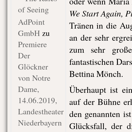
oder wenn Maria
of Seeing
We Start Again, P
AdPoint
Tränen in die Aug
GmbH
zu
an der sehr ergr
Premiere
zum sehr groß
Der
fantastischen Dar
Glöckner
Bettina Mönch.
von Notre
Dame,
Überhaupt ist ei
14.06.2019,
auf der Bühne er
Landestheater
den genannten is
Niederbayern
Glücksfall, der d