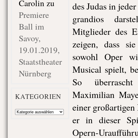
Carolin
zu
des Judas in jeder
Premiere
grandios darst
Ball im
Mitglieder des E
Savoy,
zeigen, dass si
19.01.2019,
sowohl Oper wi
Staatstheater
Musical spielt, b
Nürnberg
So überrasch
Maximilian Maye
KATEGORIEN
einer großartige
Kategorien
er in dieser Sp
Opern-Uraufführ