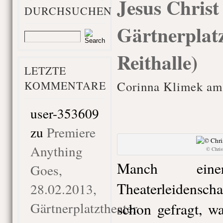
Jesus Christ
DURCHSUCHEN
Gärtnerplatz
Reithalle)
LETZTE
KOMMENTARE
Corinna Klimek am 
user-353609
zu
Premiere
Anything
© Chri
Manch ein
Goes,
Theaterleidenscha
28.02.2013,
Gärtnerplatztheater
schon gefragt, w