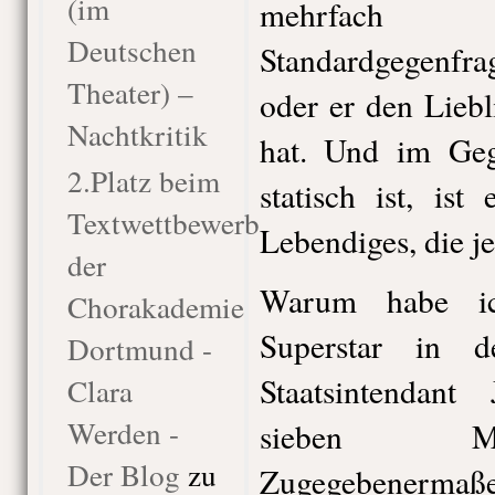
(im
mehrfach 
Deutschen
Standardgegenfrag
Theater) –
oder er den Lieb
Nachtkritik
hat. Und im Geg
2.Platz beim
statisch ist, ist
Textwettbewerb
Lebendiges, die je
der
Warum habe ic
Chorakademie
Superstar in d
Dortmund -
Staatsintendant
Clara
Werden -
sieben Ma
Der Blog
zu
Zugegebenermaße