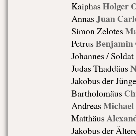
Holger 
Kaiphas
Juan Carl
Annas
Ma
Simon Zelotes
Benjamin 
Petrus
Johannes / Soldat
N
Judas Thaddäus
Jakobus der Jünge
Chr
Bartholomäus
Michael 
Andreas
Alexand
Matthäus
Jakobus der Älter