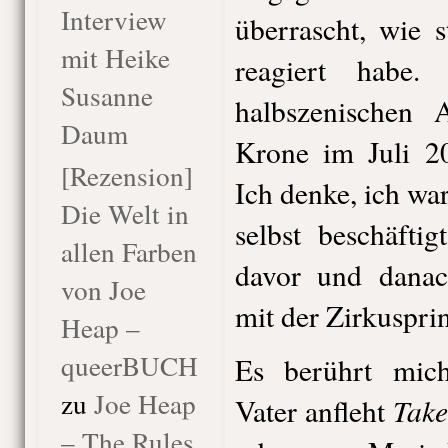
Interview
überrascht, wie 
mit Heike
reagiert habe
Susanne
halbszenischen 
Daum
Krone im Juli 20
[Rezension]
Ich denke, ich wa
Die Welt in
selbst beschäftig
allen Farben
davor und danach
von Joe
mit der Zirkusprin
Heap –
queerBUCH
Es berührt mic
zu
Joe Heap
Take
Vater anfleht
– The Rules