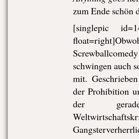
zum Ende schön d
[singlepic id
float=right]O
Screwballcom
schwingen auch so
mit. Geschriebe
der Prohibition 
der gerade
Weltwirtschaf
Gangsterverherrl