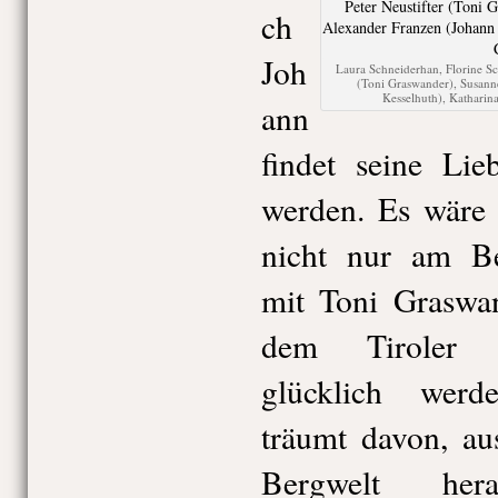
ch
Joh
Laura Schneiderhan, Florine Sc
(Toni Graswander), Susanne
Kesselhuth), Kathari
ann
findet seine Lie
werden. Es wäre
nicht nur am Ber
mit Toni Graswan
dem Tiroler S
glücklich werd
träumt davon, au
Bergwelt her