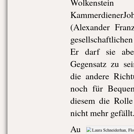
Wolkenstein
Kammerdiener
(Alexander Fran
gesellschaftliche
Er darf sie ab
Gegensatz zu sei
die andere Rich
noch für Bequem
diesem die Rolle
nicht mehr gefällt
Au