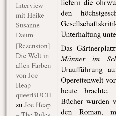
liefern die ohrw
Interview
den höchstgesc
mit Heike
Gesellschaftskriti
Susanne
Unterhaltung unte
Daum
[Rezension]
Das Gärtnerplatz
Die Welt in
Männer im Sch
allen Farben
Uraufführung au
von Joe
Operettenwelt vo
Heap –
heute brachte. 
queerBUCH
Bücher wurden ve
zu
Joe Heap
den Roman, ma
– The Rules