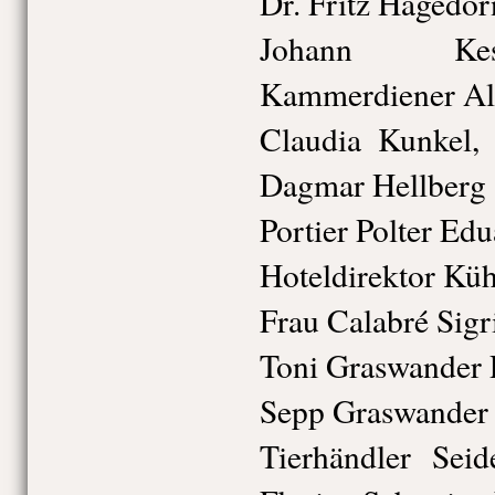
Dr. Fritz Hagedo
Johann Kess
Kammerdiener Al
Claudia Kunkel,
Dagmar Hellberg
Portier Polter Ed
Hoteldirektor Kü
Frau Calabré Sigr
Toni Graswander P
Sepp Graswander 
Tierhändler Seid