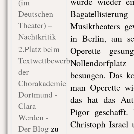
wurde wieder ei
(im
Bagatellisier
Deutschen
Theater) –
Musiktheaters g
Nachtkritik
in Berlin, am sc
2.Platz beim
Operette gesun
Textwettbewerb
Nollendorfpla
der
besungen. Das k
Chorakademie
man Operette wi
Dortmund -
das hat das Au
Clara
Pigor geschafft.
Werden -
Christoph Israel
Der Blog
zu