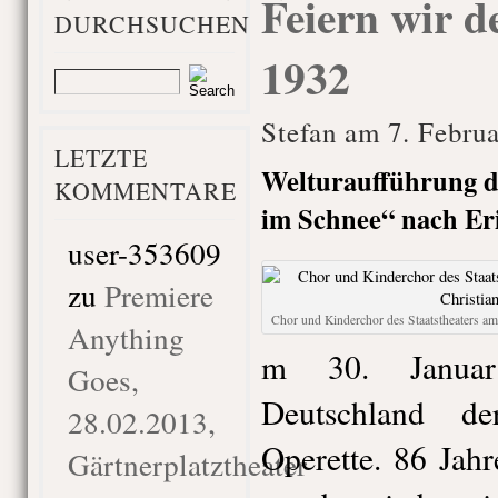
Feiern wir 
DURCHSUCHEN
1932
Stefan am 7. Febru
LETZTE
Welturaufführung d
KOMMENTARE
im Schnee“ nach Er
user-353609
zu
Premiere
Chor und Kinderchor des Staatstheaters a
Anything
m 30. Janua
Goes,
Deutschland d
28.02.2013,
Operette. 86 Jah
Gärtnerplatztheater