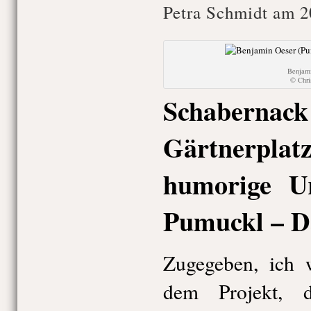
Petra Schmidt am 2
Benjami
© Chr
Schabe
Gärtnerplat
humorige U
Pumuckl – D
Zugegeben, ich w
dem Projekt, 