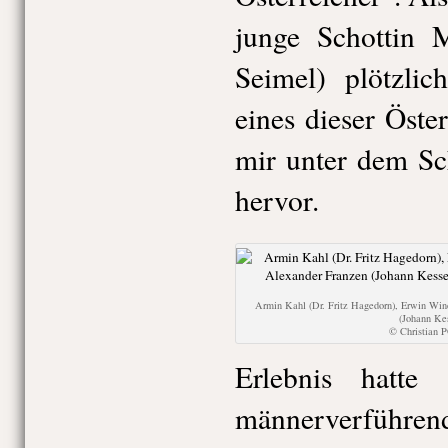
junge Schottin M
Seimel) plötzli
eines dieser Öster
mir unter dem Sc
hervor.
Armin Kahl (Dr. Fritz Hagedorn), Erwin Win
(Johann Ke
© Christian
Erlebnis hatte 
männerverführend