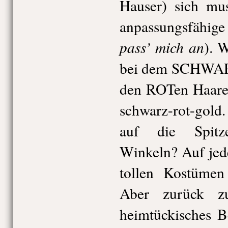
Hauser) sich mus
anpassungsfähig
pass’ mich an
). 
bei dem SCHWA
den ROTen Haaren
schwarz-rot-gold. 
auf die Spitze
Winkeln? Auf jede
tollen Kostüme
Aber zurück z
heimtückisches B