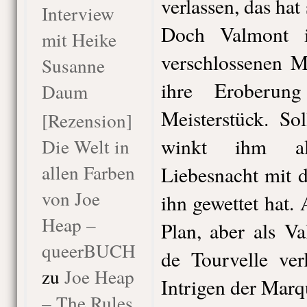
verlassen, das hat
Interview
Doch Valmont i
mit Heike
verschlossenen M
Susanne
ihre Eroberun
Daum
Meisterstück. So
[Rezension]
winkt ihm al
Die Welt in
allen Farben
Liebesnacht mit 
von Joe
ihn gewettet hat. 
Heap –
Plan, aber als V
queerBUCH
de Tourvelle ver
zu
Joe Heap
Intrigen der Marqu
– The Rules