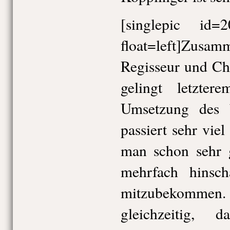
[singlepic id
float=left]Zus
Regisseur und C
gelingt letzter
Umsetzung des b
passiert sehr vie
man schon sehr 
mehrfach hinsc
mitzubekommen. M
gleichzeitig,