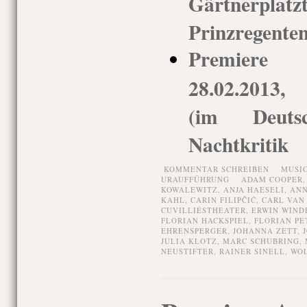
Gärtnerp
Prinzregenten
Premiere
28.02.2013,
(im Deuts
Nachtkritik
KOMMENTAR SCHREIBEN
MUSI
URAUFFÜHRUNG
ADAM COOPER
KOWALEWITZ
,
ANJA HAESELI
,
AN
KAHL
,
CARIN FILIPČIĆ
,
CARL VAN
CUVILLIÉSTHEATER
,
ERWIN WIND
FLORIAN HACKSPIEL
,
FLORIAN PE
EHRENSPERGER
,
JOHANNA ZETT
,
JULIA KLOTZ
,
MARC SCHUBRING
,
NEUSTIFTER
,
RAINER SINELL
,
WO