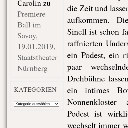
Carolin
zu
die Zeit und lasse
Premiere
aufkommen. Di
Ball im
Sinell ist schon f
Savoy,
raffnierten Under
19.01.2019,
ein Podest, ein r
Staatstheater
paar wechseln
Nürnberg
Drehbühne lasse
ein intimes B
KATEGORIEN
Nonnenkloster 
Kategorien
Podest ist wirkl
wechselt immer wi