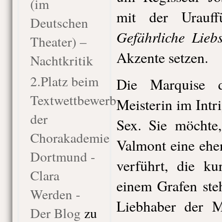
(im
mit der Urauff
Deutschen
Gefährliche Lieb
Theater) –
Akzente setzen.
Nachtkritik
2.Platz beim
Die Marquise d
Textwettbewerb
Meisterin im Int
der
Sex. Sie möchte
Chorakademie
Valmont eine ehe
Dortmund -
verführt, die ku
Clara
einem Grafen steh
Werden -
Liebhaber der M
Der Blog
zu