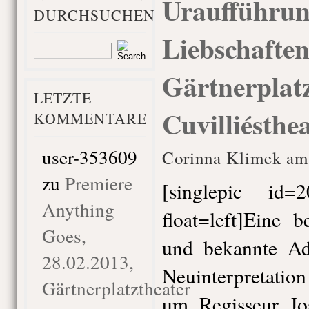
Uraufführun
DURCHSUCHEN
Liebschaften
Gärtnerplatz
LETZTE
Cuvilliésthea
KOMMENTARE
user-353609
Corinna Klimek am
zu
Premiere
[singlepic id
Anything
float=left]Eine 
Goes,
und bekannte Ad
28.02.2013,
Neuinterpretatio
Gärtnerplatztheater
um Regisseur Jo