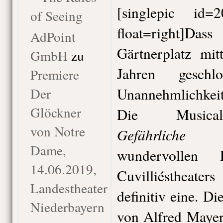
[singlepic id
of Seeing
float=right]Da
AdPoint
Gärtnerplatz mitt
GmbH
zu
Jahren geschl
Premiere
Der
Unannehmlichkeit
Glöckner
Die Musical
von Notre
Gefährliche L
Dame,
wundervollen 
14.06.2019,
Cuvilliéstheaters
Landestheater
definitiv eine. 
Niederbayern
von Alfred Mayer