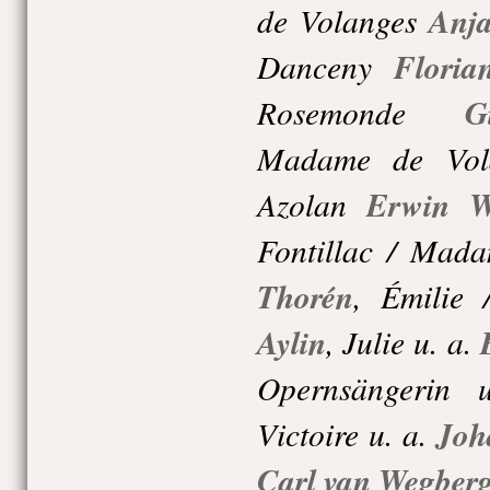
de Volanges
Anja
Danceny
Floria
Rosemonde
G
Madame de Vol
Azolan
Erwin W
Fontillac / Mada
Thorén
,
Émilie 
Aylin
,
Julie u. a.
Opernsängerin 
Victoire u. a.
Joh
Carl van Wegber